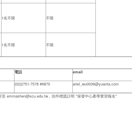
1名不限
不限
1名不限
不限
電話
email
(02)2751-7578 #6870
ariel_wu0036@yuanta.com
寄至 emmashen@scu.edu.tw , 信件標題註明 "保發中心產學實習報名"