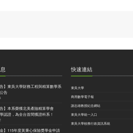
消息
快速連結
告】東吳大學財務工程與精算數學系
東吳大學
公告
商用數學電子報
4
謝志雄教授紀念網站
告】本系榮獲北美產險精算學會
) 大學認證，為全台首間獲證科系！
東吳大學統一入口
2
東吳大學校務行政資訊系統
金】115年度黃秉心保險獎學金申請