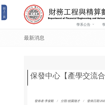
回
上
一
頁
學系公告
最新消息
保發中心【產學交流合
發佈者:
李俊毅
分類:
校園徵才
發佈日期:2026