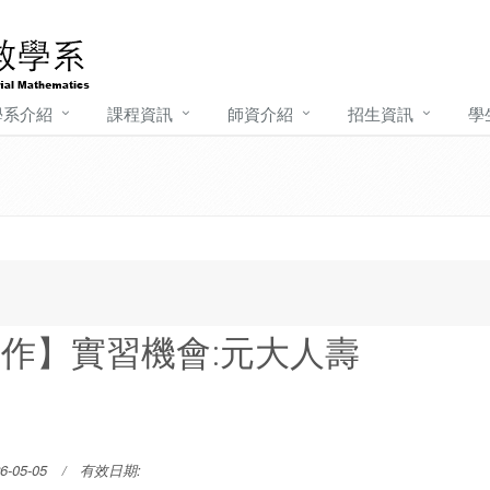
學系介紹
課程資訊
師資介紹
招生資訊
學
作】實習機會:元大人壽
-05-05
有效日期: