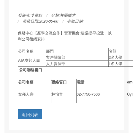
發佈者:
李俊毅
分類:
校園徵才
發佈日期:2026-05-06
有效日期:
保發中心【產學交流合作】實習機會:建議提早投遞，以
利公司後續安排
公司名稱
部門
名額
客戶關懷部
2名大學
AIA友邦人壽
人力資源部
1名大學
公司聯絡窗口
公司名稱
聯絡窗口
電話
em
友邦人壽
林怡青
02-7756-7506
Cyn