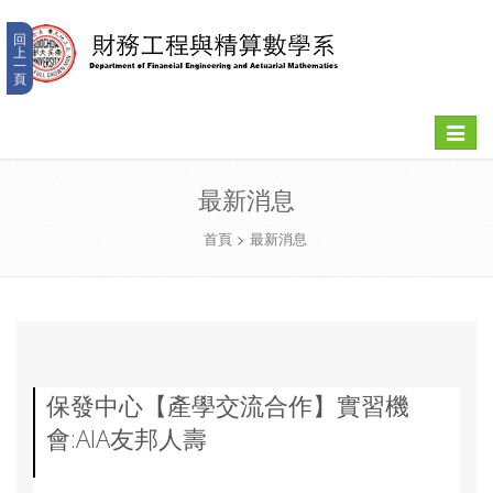
回
上
一
頁
Toggle
navigat
最新消息
首頁
>
最新消息
保發中心【產學交流合作】實習機
會:AIA友邦人壽