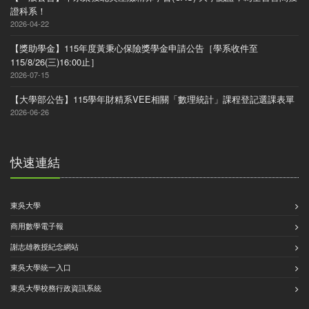
證科系！
2026-04-22
【獎助學金】115年度黃秉心保險獎學金申請公告［學系收件至
115/8/26(三)16:00止］
2026-07-15
【大學部公告】115學年財精系VEE相關「數理統計」課程登記選課表單
2026-06-26
快速連結
東吳大學
商用數學電子報
謝志雄教授紀念網站
東吳大學統一入口
東吳大學校務行政資訊系統