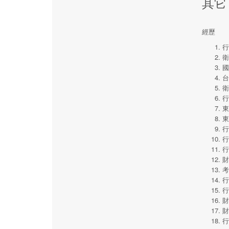
其它
經歷
行
衛
國
台
衛
行
東
東
行
行
行
財
考
行
行
財
財
行