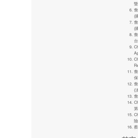
暨
詹
(
詹
(
詹
台
Ch
A
Ch
R
詹
保
詹
(
詹
Ch
第
Ch
險
蔡