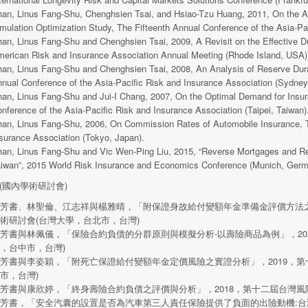
an, Linus Fang-Shu, Chenghsien Tsai, and Hsiao-Tzu Huang, 2011, On the Ass
mulation Optimization Study, The Fifteenth Annual Conference of the Asia-Pa
an, Linus Fang-Shu and Chenghsien Tsai, 2009, A Revisit on the Effective Du
erican Risk and Insurance Association Annual Meeting (Rhode Island, USA)
an, Linus Fang-Shu and Chenghsien Tsai, 2008, An Analysis of Reserve Durati
nual Conference of the Asia-Pacific Risk and Insurance Association (Sydney,
an, Linus Fang-Shu and Jui-I Chang, 2007, On the Optimal Demand for Insu
nference of the Asia-Pacific Risk and Insurance Association (Taipei, Taiwan)
an, Linus Fang-Shu, 2006, On Commission Rates of Automobile Insurance, T
surance Association (Tokyo, Japan).
an, Linus Fang-Shu and Vic Wen-Ping Liu, 2015, “Reverse Mortgages and Ret
iwan”, 2015 World Risk Insurance and Economics Conference (Munich, Germ
(國內學術研討會)
芳書、林聖倫、江志祥與楊雅晴，「附保證身故給付變額年金準備金評價方法之
術研討會(台灣大學，台北市，台灣)
芳書與林佩儀，「保險合約負債的分群原則與模擬分析-以壽險商品為例」，20
，台中市，台灣)
芳書與李姿穎，「附死亡保證給付變額年金定價風險之實證分析」，2019，
市，台灣)
芳書與康欣婷，「終身壽險合約負債之評價與分析」，2018，第十二屆台灣風
芳書，「安全汽囊的設置是否為汽車第三人責任保險提供了負面的出險動機:台