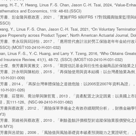
ang, H.-T., Y. Hwang, Linus F.-S. Chan, Jason C.-H. Tsai, 2024, “Value-Enha
thematics and Economics, 119: 48-63.(SSCI)
芳書、彭金隆與蔡政憲，2021，「實施IFRS 9與IFRS 17對我國壽險業監理
SSCI)
ang, Y., Linus F.-S. Chan, Jason C.-H. Tsai, 2021, “On Voluntary Terminations
pse Propensity across Product Types”, North American Actuarial Journal, Do
芳書、李永琮與邱詩怡，2017，「應用世代會計法於勞工保險老年年金給付改革政
SSCI) (MOST103-2410-H-031-032)
an, Linus F.-S., Y.-C. Huang, and Larry Y. Tzeng, 2016, “Who Obtains Grea
d Insurance Review, 41(1), 48-72. (SSCI) (MOST103-2410-H-031-032)
士傑、詹芳書與黃雅文，2015，「期貨信託基金與衍生性金融商品於保險業之應用
芳書、許永明與陳柏欣，2015，「再保險使用與資本結構：以台灣產險業為例」，管理評論
10-H-031-009)
芳書，2014，「再探台灣車體保險之道德危險：以2005至2007年資料為證」，經濟論文，
10-H-031-026)
芳書、莊聲和、喬治華與陳哲寬，2013，「資產配置之決定因素：以美國上市
期，頁111-126。(NSC-99-2410-H-031-082)
芳書與蔡政憲，2012，「壽險保單準備金之有效存續期間分析」，財務金融學刊，第20卷，第1
Y3)
芳書、郭維裕與蔡政憲，2010，「剩餘盈餘評價模型於追蹤保險業股價變化之應用」，風險
26 MY3)
芳書與呂碧如，2006，「風險值與風險基礎資本破產預測能力之實證研究」，風險