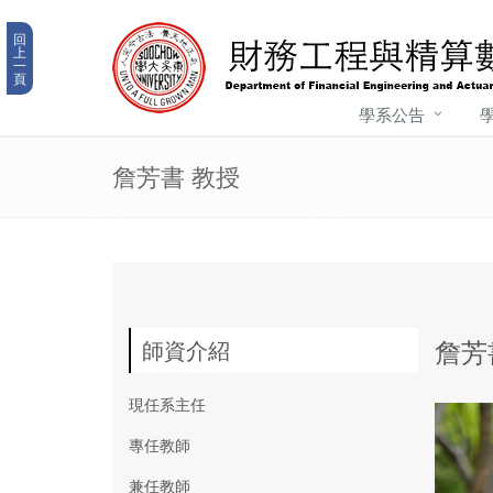
回
上
一
頁
學系公告
詹芳書 教授
詹芳
師資介紹
現任系主任
專任教師
兼任教師