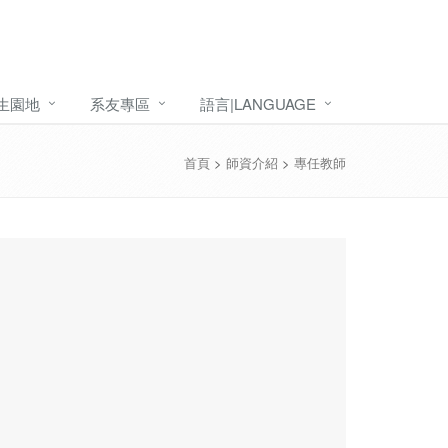
生園地
系友專區
語言|LANGUAGE
首頁
>
師資介紹
>
專任教師