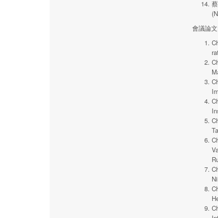
蔡
(N
會議論文
Ch
ra
Ch
Ma
Ch
Im
Ch
In
Ch
Ta
Ch
Va
Ru
Ch
Ni
Ch
He
Ch
In