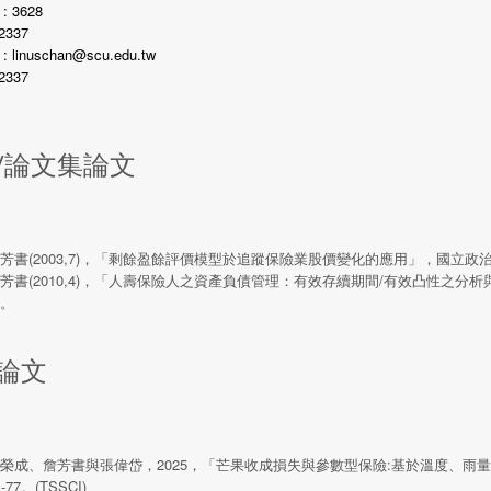
 3628
2337
linuschan@scu.edu.tw
2337
/論文集論文
芳書(2003,7)，「剩餘盈餘評價模型於追蹤保險業股價變化的應用」，國立
芳書(2010,4)，「人壽保險人之資產負債管理：有效存續期間/有效凸性之
。
論文
榮成、詹芳書與張偉岱，2025，「芒果收成損失與參數型保險:基於溫度、雨
1-77。(TSSCI)