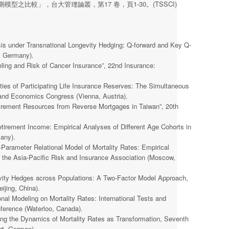
之比較」，台大管理論叢，第17 卷，頁1-30。(TSSCI)
is under Transnational Longevity Hedging: Q-forward and Key Q-
, Germany).
ing and Risk of Cancer Insurance”, 22nd Insurance:
ties of Participating Life Insurance Reserves: The Simultaneous
and Economics Congress (Vienna, Austria).
irement Resources from Reverse Mortgages in Taiwan”, 20th
irement Income: Empirical Analyses of Different Age Cohorts in
any).
Parameter Relational Model of Mortality Rates: Empirical
f the Asia-Pacific Risk and Insurance Association (Moscow,
vity Hedges across Populations: A Two-Factor Model Approach,
ijing, China).
al Modeling on Mortality Rates: International Tests and
nference (Waterloo, Canada).
ng the Dynamics of Mortality Rates as Transformation, Seventh
rt, German).