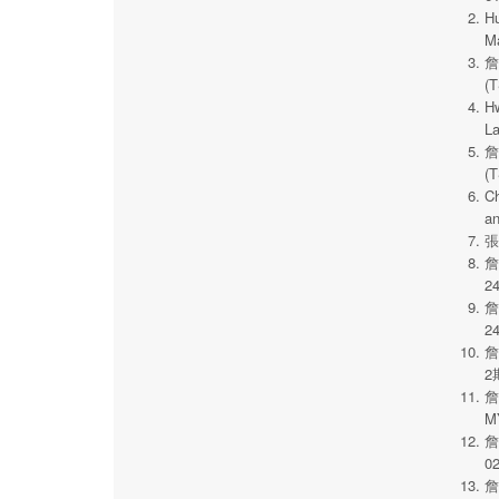
Hu
Ma
詹
(T
Hw
La
詹
(T
Ch
an
張
詹
24
詹
24
詹
2
詹
M
詹
0
詹