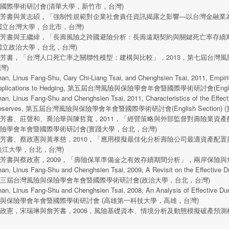
國際學術研討會(清華大學，新竹市，台灣)
芳書與黃志碩，「強制性規範對企業社會責任資訊揭露之影響—以台灣金融業為
國立台灣大學，台北市，台灣)
芳書與王繼緯，「長壽風險之跨國避險分析：長壽遠期契約與關鍵死亡率存續期
國立政治大學，台北，台灣)
芳書，「台灣人口死亡率之關聯性模型：建構與比較」，2013，第七屆台灣
灣)
an, Linus Fang-Shu, Cary Chi-Liang Tsai, and Chenghsien Tsai, 2011, Empiric
pplications to Hedging, 第五屆台灣風險與保險學會年會暨國際學術研討會(Engl
an, Linus Fang-Shu and Chenghsien Tsai, 2011, Characteristics of the Effecti
eserves, 第五屆台灣風險與保險學會年會暨國際學術研討會(English Section
芳書、莊聲和、喬治華與陳哲寬，2011，「經營策略與外部監督對壽險業資
險學會年會暨國際學術研討會(實踐大學，台北，台灣)
芳書、蔡政憲與黃孝慈，2010，「應用模擬最佳化分析壽險公司最適資產配
淡江大學，台北，台灣)
芳書與蔡政憲，2009，「壽險保單準備金之有效存續期間分析」，兩岸保險與
an, Linus Fang-Shu and Chenghsien Tsai, 2009, A Revisit on the Effective Du
三屆台灣風險與保險學會年會暨國際學術研討會(政治大學，台北，台灣)
an, Linus Fang-Shu and Chenghsien Tsai, 2008, An Analysis of Effective 
與保險學會年會暨國際學術研討會 (高雄第一科技大學，高雄，台灣)
政憲，宋瑞琳與詹芳書，2006，風險基礎資本、情境分析及動態模擬破產預測模