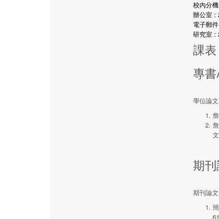
校內分機 :
辦公室 : 
電子郵件 : 
研究室 : 
課表
專書
學位論文
詹
詹
文
期刊
期刊論文
簡
6