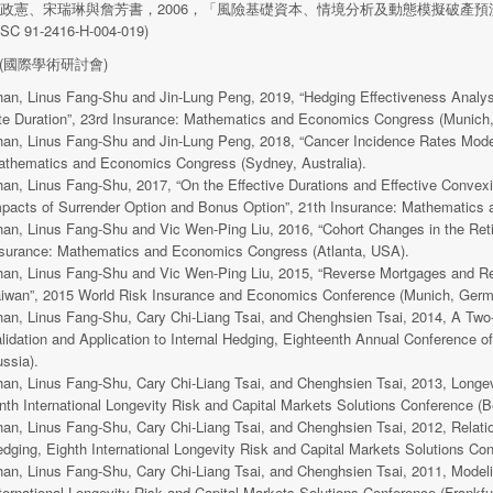
政憲、宋瑞琳與詹芳書，2006，「風險基礎資本、情境分析及動態模擬破產預測模型
SC 91-2416-H-004-019)
(國際學術研討會)
an, Linus Fang-Shu and Jin-Lung Peng, 2019, “Hedging Effectiveness Analys
te Duration”, 23rd Insurance: Mathematics and Economics Congress (Munich
an, Linus Fang-Shu and Jin-Lung Peng, 2018, “Cancer Incidence Rates Model
thematics and Economics Congress (Sydney, Australia).
an, Linus Fang-Shu, 2017, “On the Effective Durations and Effective Convexi
pacts of Surrender Option and Bonus Option”, 21th Insurance: Mathematics 
an, Linus Fang-Shu and Vic Wen-Ping Liu, 2016, “Cohort Changes in the Ret
surance: Mathematics and Economics Congress (Atlanta, USA).
an, Linus Fang-Shu and Vic Wen-Ping Liu, 2015, “Reverse Mortgages and Ret
iwan”, 2015 World Risk Insurance and Economics Conference (Munich, Germ
an, Linus Fang-Shu, Cary Chi-Liang Tsai, and Chenghsien Tsai, 2014, A Two-
lidation and Application to Internal Hedging, Eighteenth Annual Conference o
ssia).
an, Linus Fang-Shu, Cary Chi-Liang Tsai, and Chenghsien Tsai, 2013, Longe
nth International Longevity Risk and Capital Markets Solutions Conference (Be
an, Linus Fang-Shu, Cary Chi-Liang Tsai, and Chenghsien Tsai, 2012, Relation
dging, Eighth International Longevity Risk and Capital Markets Solutions Co
an, Linus Fang-Shu, Cary Chi-Liang Tsai, and Chenghsien Tsai, 2011, Modeli
ternational Longevity Risk and Capital Markets Solutions Conference (Frankfu