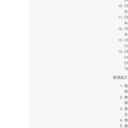
Ch
Si
Ch
Am
Ch
An
Ch
Co
Ch
In
Ch
Ta
會議論文
詹
學
詹
學
詹
北
詹
詹