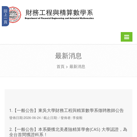
回
上
一
頁
Toggle
navigat
最新消息
首頁
>
最新消息
1.【一般公告】東吳大學財務工程與精算數學系徵聘教師公告
發佈日期:2026-06-24 / 截止日期: / 發佈者: 李俊毅
2.【一般公告】本系榮獲北美產險精算學會(CAS) 大學認證，為
全台首間獲證科系！