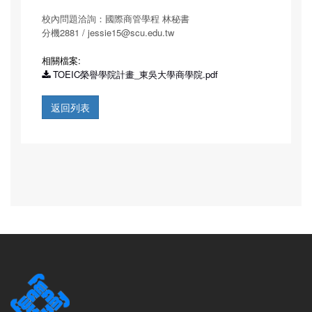
校內問題洽詢：國際商管學程 林秘書
分機2881 / jessie15@scu.edu.tw
相關檔案:
TOEIC榮譽學院計畫_東吳大學商學院.pdf