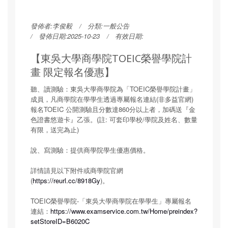
發佈者:
李俊毅
分類:
一般公告
發佈日期:2025-10-23
有效日期:
【東吳大學商學院TOEIC榮譽學院計
畫 限定報名優惠】
聽、讀測驗：東吳大學商學院為「TOEIC榮譽學院計畫」
成員，凡商學院在學學生透過專屬報名連結(非多益官網)
報名TOEIC 公開測驗且分數達860分以上者，加碼送『金
色證書悠遊卡』乙張。(註: 可套印學校/學院及姓名、數量
有限，送完為止)
說、寫測驗：提供商學院學生優惠價格。
詳情請見以下附件或商學院官網
(
https://reurl.cc/8918Gy
)。
TOEIC榮譽學院-「東吳大學商學院在學學生」專屬報名
連結：
https://www.examservice.com.tw/Home/preindex?
setStoreID=B6020C