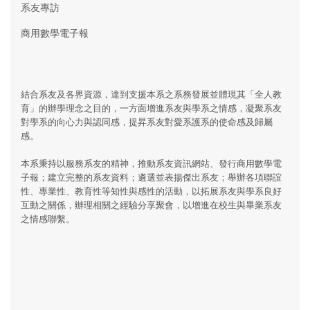
系友專訪
商用數學電子報
結合系友及各界資源，達到支援本系之系務發展並體現其「全人教
育」的辦學理念之目的，一方面增進系友與學系之情感，凝聚系友
對學系的向心力與認同感，提昇系友對愛系護系的使命感及歸屬
感。
本系秉持以服務系友的精神，推動系友資訊網站、發行商用數學電
子報；建立完整的系友資料；遴選並表揚傑出系友；舉辦各項聯誼
性、專業性、教育性等知性與感性的活動，以拓展系友與學系良好
互動之關係，辦理相關之經驗分享聚會，以增進在校生與畢業系友
之情感聯繫。