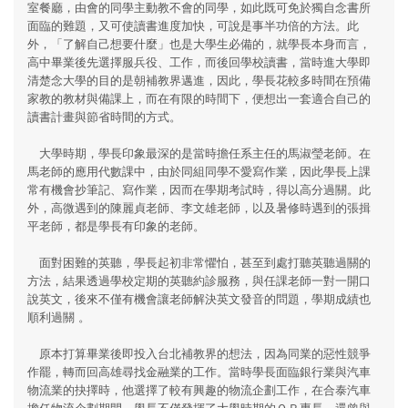
室餐廳，由會的同學主動教不會的同學，如此既可免於獨自念書所
面臨的難題，又可使讀書進度加快，可說是事半功倍的方法。此
外，「了解自己想要什麼」也是大學生必備的，就學長本身而言，
高中畢業後先選擇服兵役、工作，而後回學校讀書，當時進大學即
清楚念大學的目的是朝補教界邁進，因此，學長花較多時間在預備
家教的教材與備課上，而在有限的時間下，便想出一套適合自己的
讀書計畫與節省時間的方式。
大學時期，學長印象最深的是當時擔任系主任的馬淑瑩老師。在
馬老師的應用代數課中，由於同組同學不愛寫作業，因此學長上課
常有機會抄筆記、寫作業，因而在學期考試時，得以高分過關。此
外，高微遇到的陳麗貞老師、李文雄老師，以及暑修時遇到的張揖
平老師，都是學長有印象的老師。
面對困難的英聽，學長起初非常懼怕，甚至到處打聽英聽過關的
方法，結果透過學校定期的英聽約診服務，與任課老師一對一開口
說英文，後來不僅有機會讓老師解決英文發音的問題，學期成績也
順利過關 。
原本打算畢業後即投入台北補教界的想法，因為同業的惡性競爭
作罷，轉而回高雄尋找金融業的工作。當時學長面臨銀行業與汽車
物流業的抉擇時，他選擇了較有興趣的物流企劃工作，在合泰汽車
擔任物流企劃期間，學長不僅發揮了大學時期的ＯＲ專長，還曾與