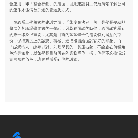
合運用，即「整合行銷」的層面，因此建議員工仍須清楚了解公司
的運作才能清楚升遷的管道及方式。
在給系上學弟妹的建議方面，「態度會決定一切」是學長要給即
將進入各職場學弟妹的一句話，因為在面試的時候，給面試官看到
的第一印象很重要，尤其是目前的莘莘學子們需要特別留意的部
份，保持態度上的誠懇、積極、進取能留給面試官好的印象。而
「誠懇待人、謙卑以對」則是學長的一貫座右銘，不論處在何種角
色均是如此，就如學長目前所在的業務單位一樣，他仍不忘扮演誠
實告知的角色，讓客戶感受到他的誠意。