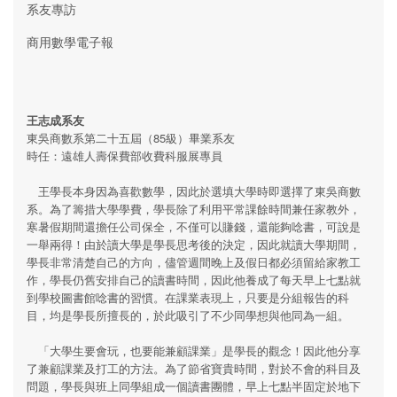
系友專訪
商用數學電子報
王志成系友
東吳商數系第二十五屆（85級）畢業系友
時任：遠雄人壽保費部收費科服展專員
王學長本身因為喜歡數學，因此於選填大學時即選擇了東吳商數
系。為了籌措大學學費，學長除了利用平常課餘時間兼任家教外，
寒暑假期間還擔任公司保全，不僅可以賺錢，還能夠唸書，可說是
一舉兩得！由於讀大學是學長思考後的決定，因此就讀大學期間，
學長非常清楚自己的方向，儘管週間晚上及假日都必須留給家教工
作，學長仍舊安排自己的讀書時間，因此他養成了每天早上七點就
到學校圖書館唸書的習慣。在課業表現上，只要是分組報告的科
目，均是學長所擅長的，於此吸引了不少同學想與他同為一組。
「大學生要會玩，也要能兼顧課業」是學長的觀念！因此他分享
了兼顧課業及打工的方法。為了節省寶貴時間，對於不會的科目及
問題，學長與班上同學組成一個讀書團體，早上七點半固定於地下