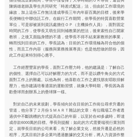
陳炳雄老師及學生共同研究「時差式配送」法，但由於工作環境的
緣故，加上這份工作無法達成學長三年內年薪百萬的目標，後來學
長便轉往中聯信託工作。在銀行工作期間，依學長的特質喜歡營業
單位，可是卻被派到資訊處擔任ＯＰ（主機操作人員），面對固定
時間的工作，使學長又萌生回到補教業的想法，後來索性自己開家
教班，之後又面臨身體的不適，使學長不得不結束家教班的事業，
轉而找到目前的工作。學長認為：目前的工作環境極為符合他的個
性，而且工作內容（服務與業務推展專員）也是他想做的部份，因
此工作起來特別得心應手。
工作經歷豐富的學長，面對工作壓力時，他的建議是：了解自己
的個性、選擇自己可以紓解壓力的方式，而不是以鑽牛角尖的方式
面對工作上的難處。以他為例，他喜歡在工作之虞找朋友唱歌排解
壓力，他亦建議培養適當的運動習慣，就像大學時期，學長因為喜
歡壘球而創辦系上的壘球隊一樣。
對於自己的未來規劃，學長傾向於在目前的工作崗位尋求升遷的
管道，他分享了２月份ＳＭＡＲＴ雜誌的文章：有位職場工作者透
過供中不斷跳槽的方式提高自己的年薪，以至於在40多歲時，即達
成存款6000萬的目標。學長則提醒：如此的方式需要端視行業別而
定，就學長目前的公司來看，先了解企業文化，然後升遷是必然的
程序，尤其目前許多企業均透過數據的交叉分析，將人力資源作整