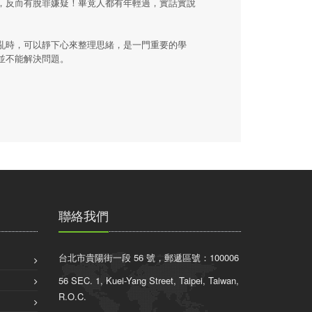
，反而有脫罪嫌疑！畢竟人都有年輕過，實話實說
亂時，可以靜下心來整理思緒，是一門重要的學
並不能解決問題。
聯絡我們
台北市貴陽街一段 56 號，郵遞區號：100006
56 SEC. 1, Kuei-Yang Street, Taipei, Taiwan,
R.O.C.