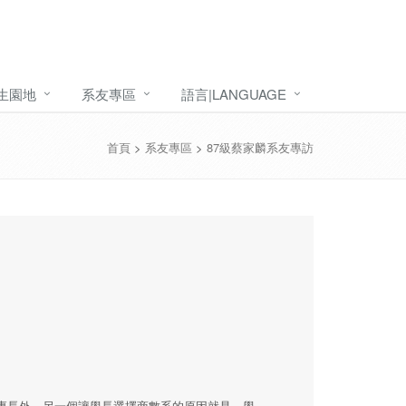
生園地
系友專區
語言|LANGUAGE
首頁
>
系友專區
>
87級蔡家麟系友專訪
專長外，另一個讓學長選擇商數系的原因就是，學