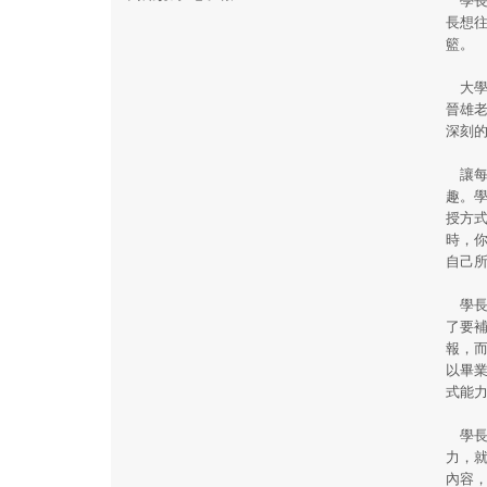
長想
籃。
大學
晉雄
深刻
讓每
趣。
授方
時，
自己
學長
了要
報，
以畢
式能
學長
力，
內容