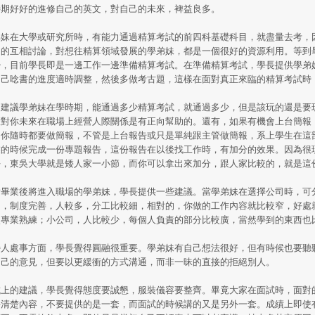
時期好好的進修自己的英文，對自己的未來，裨益良多。
妹在大學或研究所時，有能力通過精算考試的前四科基礎科目，就盡量去考，
間的互相討論，對想往精算領域發展的學弟妹，都是一個很好的資源利用。等到
少，目前學長即是一邊工作一邊準備精算考試。在準備精算考試，學長提供學弟
自己唸書的進度適時調整，然後多做考古題，這樣在面對真正來臨的精算考試時
建議學弟妹在學時期，能通過多少精算考試，就通過多少，但是該玩的還是要
驗對你未來在職場上經營人際關係是有正向幫助的。還有，如果有機會上台簡報
，你隨時都要做簡報，不管是上台報告或只是單純跟主管做簡報，系上學生在這
業的時候完成一份專題報告，這份報告在以後找工作時，有加分的效果。因為很
好，東吳大學就是矮人家一小節，而你可以拿出來加分，跟人家比較的，就是這
畢業後將進入職場的學弟妹，學長提供一些建議。當學弟妹在選擇公司時，可
司，制度完善，人較多，分工比較細，相對的，你做的工作內容就比較窄，好處
較專業熟練；小公司，人比較少，每個人負責的部分比較廣，當然學到的東西也
人處事方面，學長覺得圓融很重要。學弟妹有自己想法很好，但有時候也要聽
自己的意見，但要以更緩衝的方式溝通，而非一昧的直接的拒絕別人。
上的建議，學長覺得態度要誠懇，服裝儀容要整齊。畢竟大家在面試時，面對
要清楚內容，不要提供的是一套，而面試的時候講的又是另外一套。成績上即使