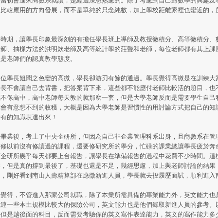
往比較應用的方向發展，而不是單純的只念純數，加上學校距離家裡也蠻近的，
時期，讓學長印象最深刻的有擔任學長班上導師及教授微積分、高等微積分、
老師、抽樣方法的洪明欽老師及高等統計學的莊聲和老師，每位老師都有其上課
的是老師們的認真教學態度。
位學長姐聞之色變的高微，學長卻游刃有餘的通過。學長覺得高微是在訓練大
學長不會讓自己去背書，把答案背下來，這些都不能應付老師比較活的題目，也
式不像高中，高中老師每天教的就那麼一套，但是大學老師反而是需要學生自己
你會有意想不到的收穫，大概是因為大學老師是習慣性的用討論方式把自己的知
所有的知識表達出來！
畢業後，考上了中央企研所，但因為自己非企業管理科系出身，且商數系在管
補修以前沒有修讀過的課程，還要修研究所的學分，忙碌的課業總讓學長疲於奔
而企研所幾乎每天都要上台報告，讓學長在準備報告的過程中花費不少時間。這
業，但是真的撐到最後了，基礎也還是不足，幾經思慮，加上與老師討論的結果
力，剛好看到南山人壽精算部在應徵新進人員，學長就去投履歷面試，順利進入
覺得，不管進入那家公司就職，除了本業所需具備的專業能力外，英文能力也
就連一些本土規模比較大的保險公司，英文能力也是他們錄取新進人員的參考。
，但是越後面的科目，反而需要考驗你的英文寫作表達能力，英文的寫作能力多