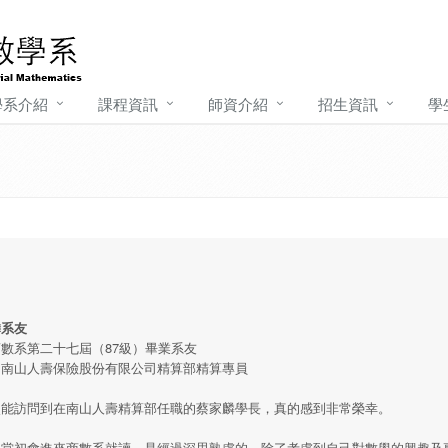
學系介紹
課程資訊
師資介紹
招生資訊
學
麟系友
數系第二十七屆（87級）畢業系友
：南山人壽保險股份有限公司精算部精算專員
能訪問到在南山人壽精算部任職的蔡家麟學長，真的感到非常榮幸。
當初會進來商數系就讀，是經過深思熟慮的。除了考慮到自己對數學的興趣及