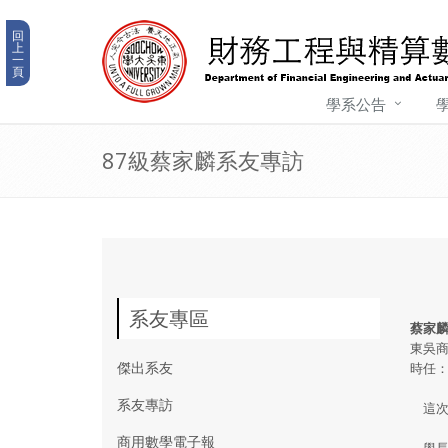
回
上
一
頁
學系公告
87級蔡家麟系友專訪
系友專區
蔡家
東吳商
傑出系友
時任
系友專訪
這次
商用數學電子報
學長