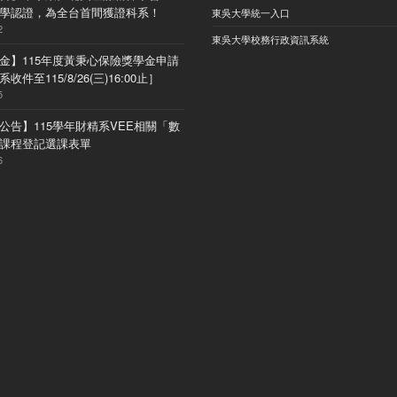
) 大學認證，為全台首間獲證科系！
東吳大學統一入口
2
東吳大學校務行政資訊系統
金】115年度黃秉心保險獎學金申請
收件至115/8/26(三)16:00止］
5
公告】115學年財精系VEE相關「數
課程登記選課表單
6