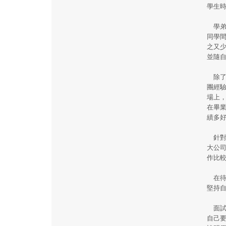
學生
學弟
同學
之又
並隨
除了
團經
場上
在畢
績多
針對
大公
作比
在待
堅持
面試
自己