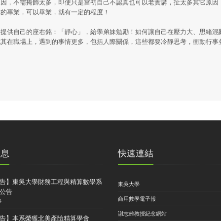
原因，不需掩飾太多，即使只是當初自己不認真也可以老實講，扯太多其它原因
你的專業，可以畢業，就有一定的程度！
提供自己的座右銘：「靜心」，給學弟妹勉勵！如何讓自己在壓力大、思緒混
尤其在職場上，遇到的事情更多，包括人際關係，這些都要冷靜思考，衝動行事
消息
快速連結
告】東吳大學財務工程與精算數學系
東吳大學
公告
商用數學電子報
4
謝志雄教授紀念網站
告】本系榮獲北美產險精算學會