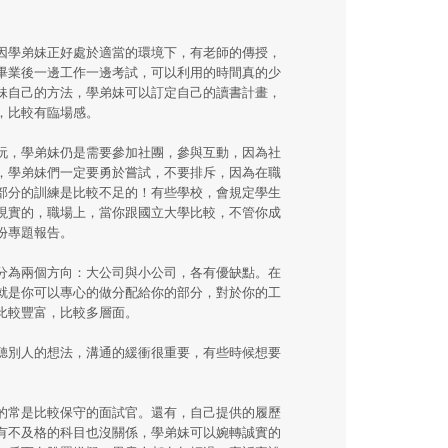
因學弟妹正好處於適當的環境下，有老師的傳授，
畢業後一邊工作一邊考試，可以利用的時間真的少
妹自己的方法，學弟妹可以訂定自己的讀書計畫，
，比較有臨場感。
玩，學弟妹仍是需要參加社團，參與互動，因為社
，學弟妹們一定要勇於嘗試，不要排斥，因為在職
部分的訓練是比較不足的！有些學校，會規定學生
現實的，職場上，當你跟國立大學比較，不管你成
份專題報告。
分為兩個方向：大公司與小公司，各有優缺點。在
就是你可以專心的做分配給你的部分，對於你的工
比較豐富，比較多層面。
聽別人的想法，溝通的緩衝很重要，有些時候想要
的常是比較保守的面試官。還有，自己提供的履歷
有不及格的科目也沒關係，學弟妹可以婉轉誠實的