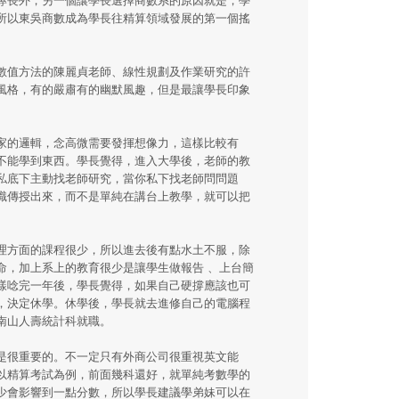
所以東吳商數成為學長往精算領域發展的第一個搖
數值方法的陳麗貞老師、線性規劃及作業研究的許
風格，有的嚴肅有的幽默風趣，但是最讓學長印象
家的邏輯，念高微需要發揮想像力，這樣比較有
不能學到東西。學長覺得，進入大學後，老師的教
私底下主動找老師研究，當你私下找老師問問題
識傳授出來，而不是單純在講台上教學，就可以把
理方面的課程很少，所以進去後有點水土不服，除
命，加上系上的教育很少是讓學生做報告 、上台簡
樣唸完一年後，學長覺得，如果自己硬撐應該也可
，決定休學。休學後，學長就去進修自己的電腦程
南山人壽統計科就職。
是很重要的。不一定只有外商公司很重視英文能
以精算考試為例，前面幾科還好，就單純考數學的
少會影響到一點分數，所以學長建議學弟妹可以在