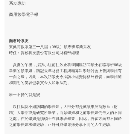
系友專訪
商用數學電子報
顏君玲系友
東吳商數系第三十八屆（98級）碩專班畢業系友
時任：賀毅科技股份有限公司財務部經理
炎夏的午後，採訪小組前往汐止科學園區訪問碩士在職專班98級
畢業的顏學姐，猶記去年財務工程與精算科學研討會上曾與學姐有
一面之緣，因此，本次訪談更令採訪小組覺得格外親切，而學姐隨
和開朗的笑容也著實令人印象深刻。
唯一不變的就是變
以往採訪小組訪問的學長姐，大部分都是就讀東吳商數系（財
精）大學部或是研究所畢業，而顏學姐和之前學長姐們最大的不同
之處，在於學姐是讀碩士在職專班畢業，因此，許多方面都不同於
之前學長姐求學經驗，正好可與學弟妹分享不同的人生經驗。