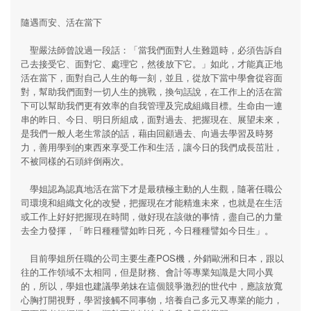
隨遇而安、活在當下
聖嚴法師曾說過一段話：「當我們面對人生難題時，必須告訴自
己去接受它、面對它、處理它，然後放下它。」如此，才能真正地
活在當下，面對自己人生的每一刻，並且，從放下當中學會從容面
對，幫助我們面對一切人生的挑戰，換句話說，在工作上的活在當
下可以幫助我們更有效率的自我管理及完成組織目標。生命由一連
串的昨日、今日、明日所組成，面對過去、把握現在、展望未來，
是我們一般人老生常談的話，藉由回顧過去、向過去學習及時努
力，善用學到的東西來享受工作和生活，讓今日的我們成長茁壯，
不被同樣的石頭絆倒兩次。
學姐認為認真地活在當下才是最積極主動的人生觀，隨著任職公
司環境和組織文化的改變，把握現在才能精進未來，也就是在生活
或工作上好好把握現在時間，做好現在該做的事情，盡自己的力量
去全力發揮，「昨日種種譬如昨日死，今日種種譬如今日生」。
目前學姐所任職的公司主要生產POS機，外銷歐洲和日本，跟以
往的工作領域不太相同，但是財務、會計等專業知識是大同小異
的，所以，學姐也建議學弟妹在這個競爭激烈的世代中，應該放寬
心胸打開視野，學習接觸不同事物，培養自己多元又專業的能力，