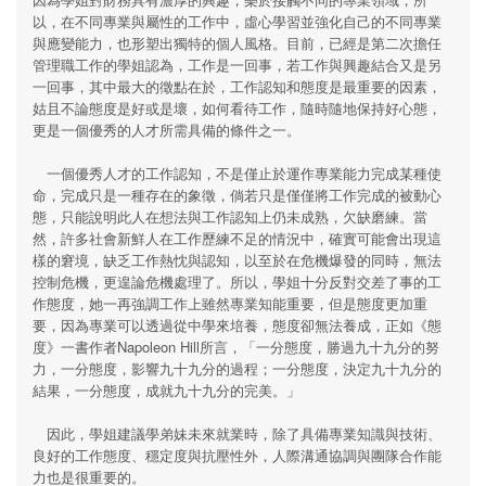
以，在不同專業與屬性的工作中，虛心學習並強化自己的不同專業
與應變能力，也形塑出獨特的個人風格。目前，已經是第二次擔任
管理職工作的學姐認為，工作是一回事，若工作與興趣結合又是另
一回事，其中最大的徵點在於，工作認知和態度是最重要的因素，
姑且不論態度是好或是壞，如何看待工作，隨時隨地保持好心態，
更是一個優秀的人才所需具備的條件之一。
一個優秀人才的工作認知，不是僅止於運作專業能力完成某種使
命，完成只是一種存在的象徵，倘若只是僅僅將工作完成的被動心
態，只能說明此人在想法與工作認知上仍未成熟，欠缺磨練。當
然，許多社會新鮮人在工作歷練不足的情況中，確實可能會出現這
樣的窘境，缺乏工作熱忱與認知，以至於在危機爆發的同時，無法
控制危機，更遑論危機處理了。所以，學姐十分反對交差了事的工
作態度，她一再強調工作上雖然專業知能重要，但是態度更加重
要，因為專業可以透過從中學來培養，態度卻無法養成，正如《態
度》一書作者Napoleon Hill所言，「一分態度，勝過九十九分的努
力，一分態度，影響九十九分的過程；一分態度，決定九十九分的
結果，一分態度，成就九十九分的完美。」
因此，學姐建議學弟妹未來就業時，除了具備專業知識與技術、
良好的工作態度、穩定度與抗壓性外，人際溝通協調與團隊合作能
力也是很重要的。