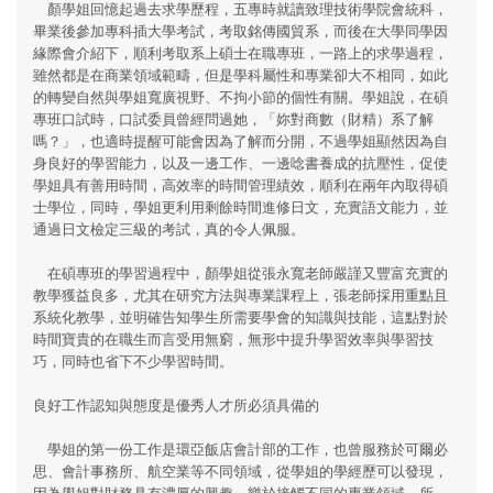
顏學姐回憶起過去求學歷程，五專時就讀致理技術學院會統科，
畢業後參加專科插大學考試，考取銘傳國貿系，而後在大學同學因
緣際會介紹下，順利考取系上碩士在職專班，一路上的求學過程，
雖然都是在商業領域範疇，但是學科屬性和專業卻大不相同，如此
的轉變自然與學姐寬廣視野、不拘小節的個性有關。學姐說，在碩
專班口試時，口試委員曾經問過她，「妳對商數（財精）系了解
嗎？」，也適時提醒可能會因為了解而分開，不過學姐顯然因為自
身良好的學習能力，以及一邊工作、一邊唸書養成的抗壓性，促使
學姐具有善用時間，高效率的時間管理績效，順利在兩年內取得碩
士學位，同時，學姐更利用剩餘時間進修日文，充實語文能力，並
通過日文檢定三級的考試，真的令人佩服。
在碩專班的學習過程中，顏學姐從張永寬老師嚴謹又豐富充實的
教學獲益良多，尤其在研究方法與專業課程上，張老師採用重點且
系統化教學，並明確告知學生所需要學會的知識與技能，這點對於
時間寶貴的在職生而言受用無窮，無形中提升學習效率與學習技
巧，同時也省下不少學習時間。
良好工作認知與態度是優秀人才所必須具備的
學姐的第一份工作是環亞飯店會計部的工作，也曾服務於可爾必
思、會計事務所、航空業等不同領域，從學姐的學經歷可以發現，
因為學姐對財務具有濃厚的興趣，樂於接觸不同的專業領域，所