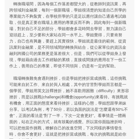
轉換職場間，因為每個工作落差都蠻大的，從教師到資訊業，再
跨領域到金融業，每到一個新職場，學姐很清楚的知道自己所學的
專業能力不夠紮實，在學校所學的只是足以應付讓自己通過考試錄
取，但是真正要在職場上應用的專業反而不夠，因此每到一個新職
場，對於自己不足的部分，學姐都會多花時間去學習，努力讓自己
迎頭趕上，至少要和大家站在同一水平上。學姐覺得，只要肯努
力，自己也有興趣，要趕上其實很快，學姐就是最佳的範例。從資
訊業到金融業，是不同領域間的轉換與結合，從公家單位的資訊金
融到跨國公司的業務更是落差很大，但是，我們可以從學姐身上發
現，學姐藉由過去工作經驗的累積，直接或間接的應用在下一份工
作上，善用自己的專業，即使不同領與，仍是有一定的幫助。
職場轉換難免會遇到挫折，但是學姐把挫折當成挑戰，這些挑戰
可能來自於工作、來自於與人相處，其中的甘苦對學姐而言都是一
個學習。學姐用英文詮釋挫折，她不喜歡用困難（difficulty）來形容
挫折，而是以挑戰(challenge)和機會(opportunity)來看待。有挑戰就
有機會，用正面的態度來看待挫折，這樣的心態，學姐想跟學弟妹
分享。以考試為例，考了50分，若以負面的說法是”怎麼還有50%不
會”，正面的看法是”對了一半，下次一定會更好”。看事情是一體兩
面的，站在正向的方式，就有鼓勵的感覺。所以當你面臨挫折時，
可以把他當作挑戰，瞭解自己的改進空間，下次同樣的事情發生
時，你會不會更好，這就是把挫折當成挑戰，每次的挑戰就是給你