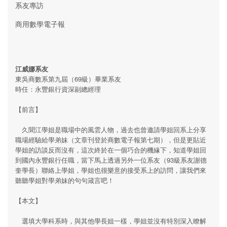
系友專訪
商用數學電子報
江威娜系友
東吳商數系第九屆（69級）畢業系友
時任：永豐銀行資深副總經理
【前言】
久聞江學姐是職場中的風雲人物，過去也曾邀請學姐回系上分享
職場經驗給學弟妹（文章刊登於商數電子報第七期），但是更貼近
學姐的訪談反而沒有，這次終於在一個巧合的機緣下，知道學姐回
到國內永豐銀行任職，當下馬上透過另外一位系友（93級系友謝德
奎學長）聯絡上學姐，學姐也很樂意的接受系上的訪問，讓我們來
聽聽學姐對學弟妹的句句箴言吧！
【本文】
選填大學科系時，與其他學長姐一樣，學姐並沒有特別深入瞭解