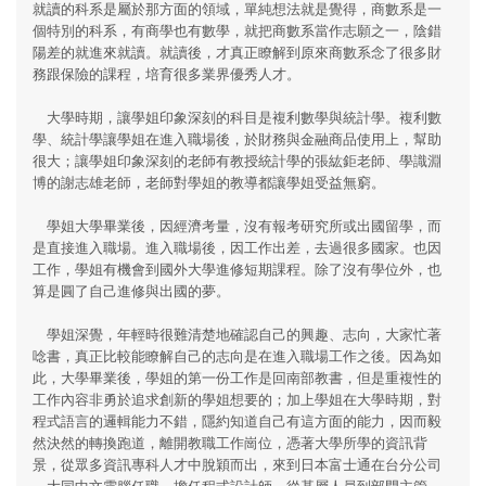
就讀的科系是屬於那方面的領域，單純想法就是覺得，商數系是一
個特別的科系，有商學也有數學，就把商數系當作志願之一，陰錯
陽差的就進來就讀。就讀後，才真正瞭解到原來商數系念了很多財
務跟保險的課程，培育很多業界優秀人才。
大學時期，讓學姐印象深刻的科目是複利數學與統計學。複利數
學、統計學讓學姐在進入職場後，於財務與金融商品使用上，幫助
很大；讓學姐印象深刻的老師有教授統計學的張紘鉅老師、學識淵
博的謝志雄老師，老師對學姐的教導都讓學姐受益無窮。
學姐大學畢業後，因經濟考量，沒有報考研究所或出國留學，而
是直接進入職場。進入職場後，因工作出差，去過很多國家。也因
工作，學姐有機會到國外大學進修短期課程。除了沒有學位外，也
算是圓了自己進修與出國的夢。
學姐深覺，年輕時很難清楚地確認自己的興趣、志向，大家忙著
唸書，真正比較能瞭解自己的志向是在進入職場工作之後。因為如
此，大學畢業後，學姐的第一份工作是回南部教書，但是重複性的
工作內容非勇於追求創新的學姐想要的；加上學姐在大學時期，對
程式語言的邏輯能力不錯，隱約知道自己有這方面的能力，因而毅
然決然的轉換跑道，離開教職工作崗位，憑著大學所學的資訊背
景，從眾多資訊專科人才中脫穎而出，來到日本富士通在台分公司
—大同中文電腦任職，擔任程式設計師，從基層人員到部門主管，