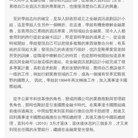
累積自己在資訊方面的專業能力，也慢慢清楚自己真正的興趣。
至於學姐志向的確定，是加入財政部成立之金融資訊規劃設計小
組，這是學姐人生另外一個轉折。在這邊，學姐有機會瞭解金融業
務，並善用自己累積的資訊專業，跨領域結合金融業。現今人人都
會用到的跨行提款金融卡設計，即是當時學姐的成果之一。從這個
時候開始，學姐發現自己可以把很多複雜的東西做整合分析，有系
統的呈現給大家；發現自己的表達技巧很好，也許是剛畢業當老師
所受的訓練，從職場中瞭解自己的特質；也從那時候開始知道原來
資訊與金融可以做這樣的連結。在金融資訊規劃設計小組完成了很
多專案計畫，喜歡追求創新，勇於改變的學姐，覺得自己應該做不
一樣的工作，例如行銷業務領域的工作，成為一個擁有世界宏觀視
野的國際人。 因此，學姐於1994年再次轉換工作，加入萬事達卡國
際組織。
從半公家半科技幕僚的角色，變成跨國公司的業務推動與管理銷
售角色，那時也剛好是引進國際金融卡時代。在萬事達卡國際組織
前後待過兩次，中間短暫來到富邦銀行擔任信用卡部經理，然後又
回到萬事達卡國際組織擔任台灣區總經理，其後又擔任中國區總經
理，直到今年（2010）3月才退休，退休後休息約三個多月，才又來
到現在任職的永豐銀行，繼續在金融業發光發熱。