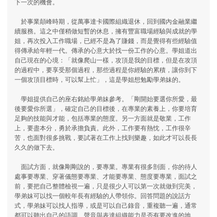
下一次的機會。
於事業顛峰時期，從萬事達卡國際組織退休，回到國內金融業繼
續服務。這之中僅稍做短暫的休息，擁有豐富職場經驗與成就的學
姐，再次投入工作職場，已經不是為了賺錢，而是覺得有些經驗值
得傳承給年輕一代。傳承的心意大於找一份工作的心意。學姐道出
自己現在的心境：「就像爬山一樣，攻頂是我的目標，但是在攻頂
的過程中，要享受那個過程，那些過程是你經驗的累積，讓你到下
一個攻頂目標時，可以幫上忙」，這是學姐想勉勵學弟妹的。
學姐提供自己的座右銘給學弟妹參考。「剛開始要選你所愛，最
後要愛你所選」，確定自己的目標後，在專業的素養上，你要培育
足夠的技能與才能，包括專業的態度。另一方面就是敬業，工作
上，要盡本分，勇於承擔負責。此外，工作要有熱忱，工作很辛
苦，也面對很多挑戰，要試著在工作上找到樂趣，如此才可以長長
久久的做下去。
面試方面，就像剛剛說的，要專業。專業有很多剖面，你的待人
處事要專業、穿著儀態要專業、才能要專業、態度要專業，面試之
前，要把自己整體檢視一遍，只是很少人可以第一次就做到完美，
學弟妹可以找一個較年長有經驗的人帶領你。回答問題的說話方
式，學弟妹可以找人指導，或是可以自己錄音，重複聽一遍，通常
都可以聽出自己的語調、聲音與表達組織能力是否有要改進的地