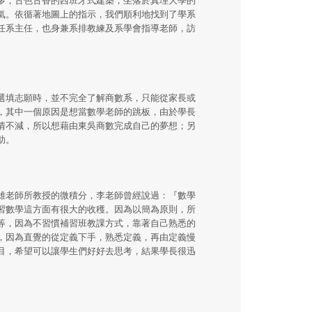
氣。依循著地圖上的指示，我們順利地找到了學系
任系主任，也身兼系排教練及系學會指導老師，訪
選填志願時，並不完全了解商數系，只能從家長或
，其中一個原因是想當數學老師的跳板，由於學長
情不減，所以想藉由東吳商數完成自己的夢想；另
助。
雄老師所教授的微積分，李老師曾經說過：『數學
習數學這方面有很大的收穫。因為以簡為原則，所
等，因為不習慣補習班教課方式，靠著自己熟悉的
，因為直覺的從定義下手，熟悉定義，再由定義慢
目，希望可以讓學生們好好去思考，結果學長很迅