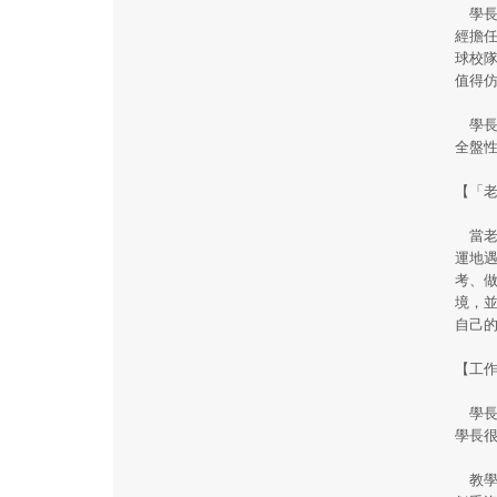
學長
經擔
球校
值得
學長
全盤
【「
當老
運地
考、
境，
自己
【工
學長
學長
教學