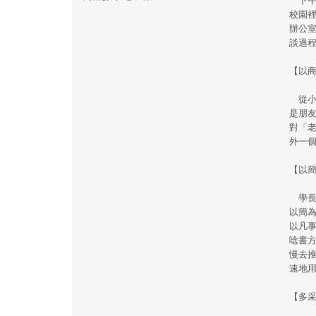
校園
辦公
談過
【以
從小
是朋
對「
外一
【以
學長
以簡
以凡
唸書
慢去
速地
【多