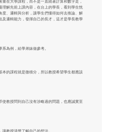
著重在大學課程，而不是一直繞著計算和數字走，
慢理解先前上課內容，在台上的學長，看到學生恍
角度、邏輯與分析，讓學生們懂得如何去推論、解
法及邏輯能力，發揮自己的長才，這才是學長教學
學系為例，給學弟妹做參考。
基本的課程就是微積分，所以教授希望學生都應該
即使教授問到自己沒有涉略過的問題，也應誠實至
，讓教授清楚了解自己的想法。