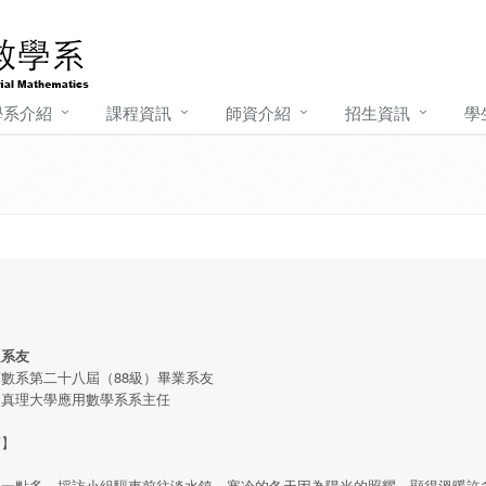
學系介紹
課程資訊
師資介紹
招生資訊
學
良系友
數系第二十八屆（88級）畢業系友
：真理大學應用數學系系主任
言】
一點多，採訪小組驅車前往淡水鎮，寒冷的冬天因為陽光的照耀，顯得溫暖許