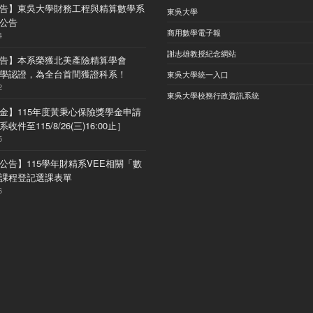
告】東吳大學財務工程與精算數學系
東吳大學
公告
商用數學電子報
4
謝志雄教授紀念網站
告】本系榮獲北美產險精算學會
) 大學認證，為全台首間獲證科系！
東吳大學統一入口
2
東吳大學校務行政資訊系統
金】115年度黃秉心保險獎學金申請
收件至115/8/26(三)16:00止］
5
公告】115學年財精系VEE相關「數
課程登記選課表單
6