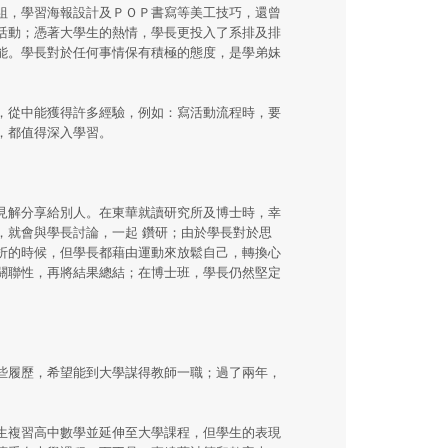
組，學習海報設計及ＰＯＰ書寫等美工技巧，還曾
活動；憑著大學生的熱情，學長更投入了系排及排
能。學長對於任何事情保有積極的態度，是學弟妹
，從中能獲得許多經驗，例如：寫活動流程時，要
，都值得深入學習。
見解分享給別人。在東華就讀研究所及博士時，幸
，就會與學長討論，一起 鑽研；由於學長對於思
折的時候，但學長都藉由運動來放鬆自己，轉換心
關聯性，再將結果總結；在博士班，學長仍然堅定
些履歷，希望能到大學謀得教師一職；過了兩年，
生複習高中數學並延伸至大學課程，但學生的表現