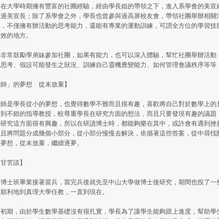
在大學時期擁有豐富的社團經驗，經由學長姐的帶領之下，進入系學會的美宣
任過美宣長；除了系學會之外，學長也曾參與過高屏校友會，帶領社團舉辦相關
隊，不僅擁有辦活動的思考能力，還能有專業的運動訓練，可謂全方位的學習技
仿效的地方。
非常鼓勵學弟妹參加社團，如果有能力，也可以深入體驗，幫忙社團舉辦活動
性思考、假設可能發生之狀況、訓練自己靈機應變能力、如何管理會議秩序等等
老師」的夢想 從未放棄】
師是學長從小的夢想，也覺得數學不難而且很有趣，喜歡將自己對於數學上的
遇到不錯的指導教授，較尊重學長在研究方面的想法，而且只要發現有趣的議題
做研究這方面很有興趣，所以在研讀博士時，都能夠樂在其中，或許會有遇到挫
並且將問題分成幾個小部分，從小部分慢慢去解決，依循著這些答案，從中尋找
的夢想，從未放棄，繼續逐夢。
作甘苦談】
博士班畢業接著當兵，當完兵後就先至中山大學做博士後研究，期間也投了一
很順利地到真理大學任教，一直到現在。
初期，由於學生數學基礎沒有很扎實，學長為了讓學生能夠跟上進度，幫助學