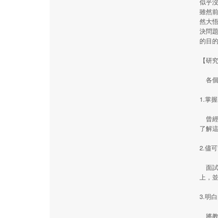
似乎
雖然
然大
決問
的目
【研
各個
1.掌
曾經
了解
2.儘
面試
上，
3.明
將教