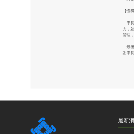
【懂
學長
力，
管理
最後
謝學
最新