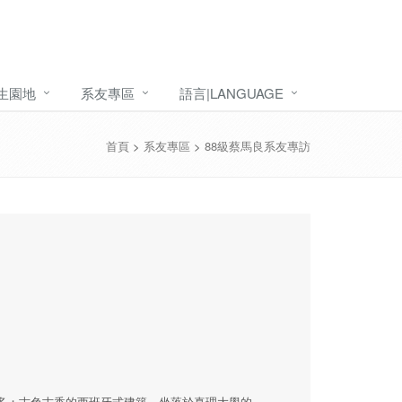
生園地
系友專區
語言|LANGUAGE
首頁
>
系友專區
>
88級蔡馬良系友專訪
多；古色古香的西班牙式建築，坐落於真理大學的