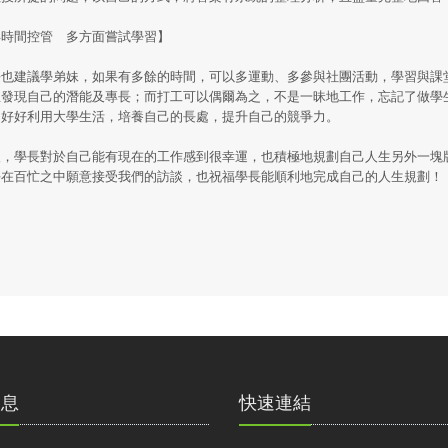
得時間控管 多方面嘗試學習】
也建議學弟妹，如果有多餘的時間，可以多運動、多參與社團活動，學習與課
並發現自己的潛能及專長；而打工可以偶爾為之，不是一昧地工作，忘記了做學
，好好利用大學生活，培養自己的長處，提升自己的競爭力。
，學長對於自己能有現在的工作感到很幸運，也積極地規劃自己人生另外一塊
長在百忙之中願意接受我們的訪談，也祝福學長能順利地完成自己的人生規劃！
消息
快速連結