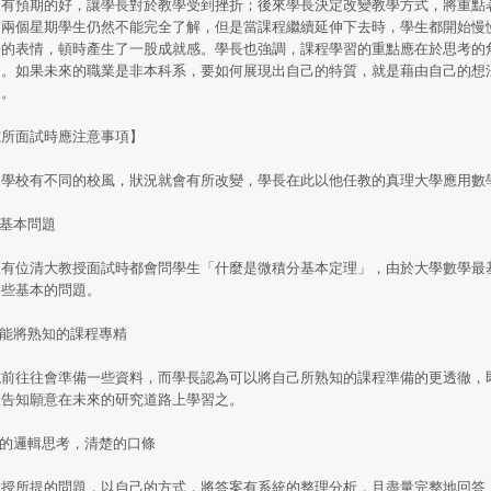
沒有預期的好，讓學長對於教學受到挫折；後來學長決定改變教學方式，將重點
前兩個星期學生仍然不能完全了解，但是當課程繼續延伸下去時，學生都開始慢
悟的表情，頓時產生了一股成就感。學長也強調，課程學習的重點應在於思考的
題。如果未來的職業是非本科系，要如何展現出自己的特質，就是藉由自己的想
的。
究所面試時應注意事項】
學校有不同的校風，狀況就會有所改變，學長在此以他任教的真理大學應用數
握基本問題
有位清大教授面試時都會問學生「什麼是微積分基本定理」，由於大學數學最
這些基本的問題。
可能將熟知的課程專精
前往往會準備一些資料，而學長認為可以將自己所熟知的課程準備的更透徹，
並告知願意在未來的研究道路上學習之。
白的邏輯思考，清楚的口條
授所提的問題，以自己的方式，將答案有系統的整理分析，且盡量完整地回答