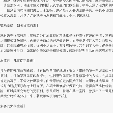
裡，俯臨淡水河，伴隨著陽光的斜照以及學生們的歡笑聲，頓時充滿了活力與朝
室，一位穿著簡約休閒的男士出來迎接，原來是今天要訪談的學長。學長不僅擔
程輕鬆又風趣，分享了許多就學時期的精彩生活，令人印象深刻。
商數為基礎 朝著目標前進】
就對數學很感興趣，覺得老師們所教授的東西都是很神奇很有趣的事情，當初
友之間得知部份資訊，再依循著自己的興趣做選擇；而學長選擇進入東吳商數系
老師」這個職務有所憧憬，從國小到高中，都沒有改變，甚至到了大學，仍然熱
個原因是家裡從商，如果能夠學習商學相關知識，或許也能對自己的未來有所幫
簡為原則 凡事從定義來】
是從夜間部商數系唸起，後來轉到日間部就讀；進入大學時的第一門課是李文
為原則』，這句話讓學長印象深刻，也影響到學長唸書及做事情的方式，尤其學
事從定義著手，不管做什麼事情，由最原始的定義開始了解；大學時期成績屬中
方式努力研讀而順利考上研究所。在碩士班修課或做研究時，覺得自己比較輕鬆
推論，可以讓研究進行的更順利。學長還說，曾經在某一堂課，教授出了一道題
用微積分將答案分析出來，著實讓教授印象深刻。
采多姿的大學生活】