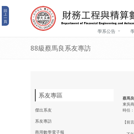
回
上
一
頁
學系公告
88級蔡馬良系友專訪
系友專區
蔡馬
東吳商
傑出系友
時任
系友專訪
【前
商用數學電子報
下午