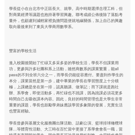
學長從小在台北市中正區長大、就學。高中時期選擇念理工科，但
對商業經濟等議題也抱持著學習興趣。聯考成績公佈後除了落點考
量外，也顧慮到減輕家裡負擔問題便就地緣關係，加上自己的興趣
取向最後來到了東吳大學商用數學系。
豐富的學校生活
進入校園後開始了忙碌又多采多姿的學校生活，學長不但課業用
功，更參與許多社團和系上活動，雖然商數系的課業繁重，能all
pass的不到全班六分之一，而學長仍能從容應付。要盡到作學生的
本分，課業當然是第一步，建中畢業的學長在學習態度上十分積
極，上課總是坐在第一排，認真聽講、做筆記；而下課就是跑社
辦、系學會，即使活動多，再忙碌也不蹺課，因為蹺課必須花更多
時間自己去吸收課本內容。因此，良好的時間管理也是大學生非常
重要的課題，學長也鼓勵學弟妹應該學習多象限的發展，充實生活
也豐富經驗。
學長曾參與基層文化服務團出隊活動、話劇公演、籃球排球橄欖球
隊…等體育性活動、大三時在百忙當中更接了系學會會長一職，當
時還有夜間部的學生，因此學長可說是從早忙到晚。大四時也參與