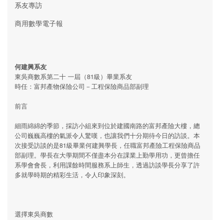
系友專訪
商用數學電子報
何建興系友
東吳商數系第二十 一屆（81級）畢業系友
時任：富邦產物保險公司－工程保險商品部副理
前言
細雨綿綿的季節，採訪小組來到位於建國南路的富邦產險大樓，總
公司巍巍高樓的氣派令人驚嘆，也讓我們十分期待今日的訪談。本
次接受訪談的是81級畢業何建興學長，任職富邦產險工程保險商品
部副理。學長在大學期間不僅盡本分在課業上勤學用功，更曾擔任
系學會會長，利用課餘時間服務系上師生，透過訪談學長分享了許
多就學時期的精彩生活，令人印象深刻。
選擇東吳商數