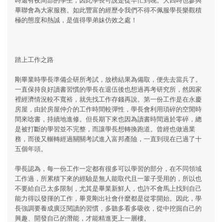
畢聯會為大家服務。如此豐富的經歷令我們不得不佩服學長樂觀積
極的態度和熱誠，是值得學弟妹仿效之處！
踏上工作之路
剛畢業時學長準備企研所考試，放榜結果為備取，便先去當兵了。
一直保持良好讀書習慣的學長在退伍後也想過再考研究所，然因家
裡經濟情況較不寬裕，就先找工作存錢再說。第一份工作是在永慶
房屋，由於房屋仲介的工作時間較彈性，學長會利用瑣碎的空閒時
間來唸書，持續地進修。但長期下來也因為讀書時間過於零碎，總
是被打斷的學習並不完整，而讓學長想轉換跑道。曾經也做過業
務，而後又輾轉經過關關考試進入富邦產險，一直到現在已過了十
五個年頭。
學長認為，每一份工作一定都有很多可以學習的部分，在不同領域
工作過，所累積下來的經驗是無人能取代且一輩子受用的，所以也
不要給自己太多限制，尤其是畢業新鮮人，也許不會馬上找到自己
能力得以發揮的工作，畢竟剛出社會什麼都是從零開始。因此，學
長強調要養成廣泛閱讀的習慣，多聽多看多吸收，從中挖掘自己的
興趣、開發自己的潛能，才能精進更上一層樓。