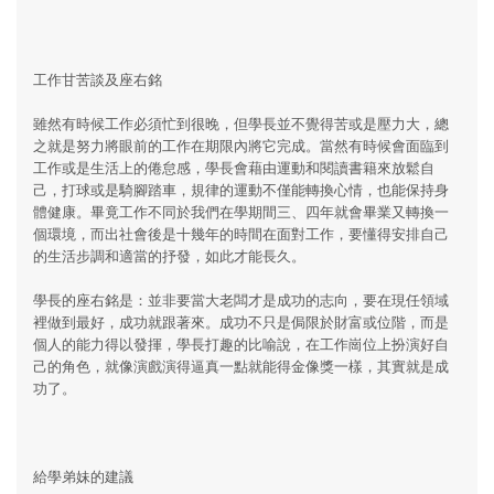
工作甘苦談及座右銘
雖然有時候工作必須忙到很晚，但學長並不覺得苦或是壓力大，總
之就是努力將眼前的工作在期限內將它完成。當然有時候會面臨到
工作或是生活上的倦怠感，學長會藉由運動和閱讀書籍來放鬆自
己，打球或是騎腳踏車，規律的運動不僅能轉換心情，也能保持身
體健康。畢竟工作不同於我們在學期間三、四年就會畢業又轉換一
個環境，而出社會後是十幾年的時間在面對工作，要懂得安排自己
的生活步調和適當的抒發，如此才能長久。
學長的座右銘是：並非要當大老闆才是成功的志向，要在現任領域
裡做到最好，成功就跟著來。成功不只是侷限於財富或位階，而是
個人的能力得以發揮，學長打趣的比喻說，在工作崗位上扮演好自
己的角色，就像演戲演得逼真一點就能得金像獎一樣，其實就是成
功了。
給學弟妹的建議