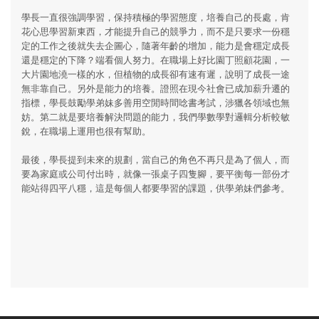
學長一直很強調學習，保持積極的學習態度，培養自己的長處，肯
花心思學習新東西，才能提升自己的競爭力，而不是只要求一份穩
定的工作之後就失去企圖心，隨著年齡的增加，能力是會穩定成長
還是穩定的下降？端看個人努力。在職場上好比園丁照顧花園，一
大片園地澆一樣的水，但植物的成長卻有速有遲，說明了成長一途
無非靠自己。另外是能力的培養。證照在現今社會已成加薪升遷的
指標，學長鼓勵學弟妹多善用空閒時間唸書考試，涉獵各領域也無
妨。第二就是要培養解決問題的能力，我們學數學對邏輯分析較敏
銳，在職場上運用也很有幫助。
最後，學長提到未來的規劃，當自己的角色不再只是為了個人，而
要為家庭或公司付出時，就像一張桌子四隻腳，要平衡每一部份才
能站得四平八穩，這是每個人都要學習的課題，供學弟妹們參考。