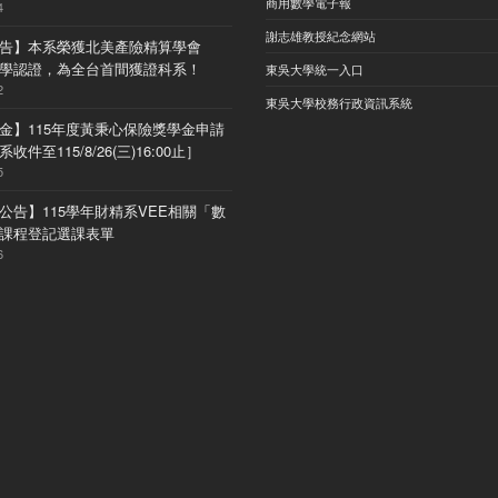
商用數學電子報
4
謝志雄教授紀念網站
告】本系榮獲北美產險精算學會
) 大學認證，為全台首間獲證科系！
東吳大學統一入口
2
東吳大學校務行政資訊系統
金】115年度黃秉心保險獎學金申請
收件至115/8/26(三)16:00止］
5
公告】115學年財精系VEE相關「數
課程登記選課表單
6