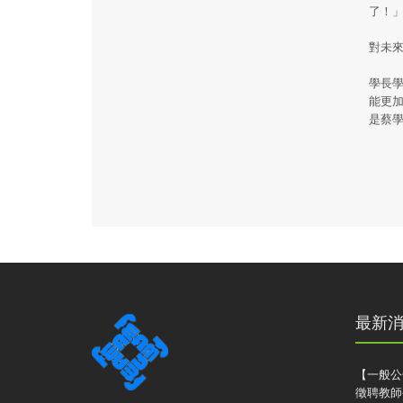
了！
對未
學長
能更
是蔡
最新
【一般公
徵聘教師