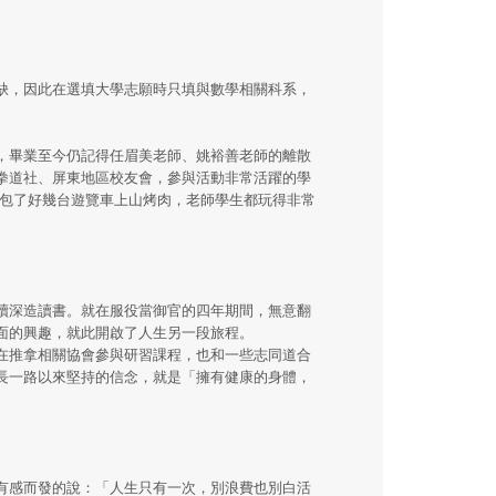
缺，因此在選填大學志願時只填與數學相關科系，
，畢業至今仍記得任眉美老師、姚裕善老師的離散
拳道社、屏東地區校友會，參與活動非常活躍的學
遊包了好幾台遊覽車上山烤肉，老師學生都玩得非常
續深造讀書。就在服役當御官的四年期間，無意翻
面的興趣，就此開啟了人生另一段旅程。
在推拿相關協會參與研習課程，也和一些志同道合
長一路以來堅持的信念，就是「擁有健康的身體，
有感而發的說：「人生只有一次，別浪費也別白活