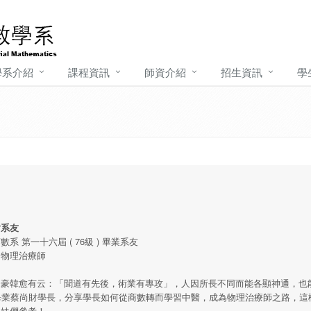
學系介紹
課程資訊
師資介紹
招生資訊
學
財系友
數系 第一十六屆 ( 76級 ) 畢業系友
：物理治療師
文豪韓愈有云：「聞道有先後，術業有專攻」，人因所長不同而能各顯神通，也
畢業蔡尚財學長，分享學長如何從商數轉而學習中醫，成為物理治療師之路，這
弟妹們參考！