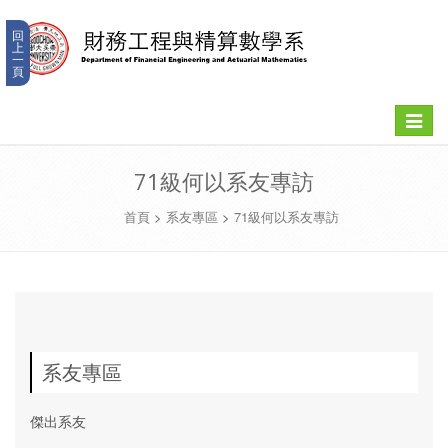
回
上
一
頁
Toggle
navigat
71級何以系友專訪
首頁
>
系友專區
>
71級何以系友專訪
系友專區
傑出系友