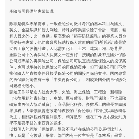
產險所需具備的專業知識
除非是特殊專業需求，一般產險公司徵才考試的基本科目為國文、
英文、金融常識和智力測驗。特殊的專業需求除了會計、電腦、精
算人員之外，比「查勘」更高階的「損害防阻服務」的專業人員也
需要特殊專業，他們會參與協助投保人建廠的前置防護設計或是協
助舊工廠的改善計畫，因此需要化工、土木、建築工程…等背景。
產險公司中的再保險人員英文一定要好，接觸的對象都是國外保險
公司或專業的再保險公司，保險公司可以直接接受保險人的投保案
件，也可以承接其他保險公司的再保險案件，但再保險公司則不承
接保險人的直接案件只接受保險公司的間接再保險案件。國內專業
的再保險公司僅有一家「中央再保公司」，相較於國外的再保險公
司規模比較小。
開始工作即是進入社會大學，火險、海上保險、工程險、新種險
（法律規範的責任險）、車險、巨災債券、財務再保險（不含風險
轉嫁由再保人協助融資），商品變化很多。多數系上的學長在壽險
界服務，大學修讀曾憲政老師教授的「保險學」課程也以壽險概念
為主，相關課程雖有複利數學、精算數學，但在工作後才感受到所
學不足要學習的東西真的很多。
以我個人的經驗「保險系」畢業不見得在保險公司發展得比別人
快，我是「商數系」畢業、部門內有一位主管是「森林系」畢業，