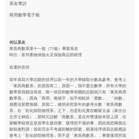
系友專訪
商用數學電子報
何以系友
東吳商數系第十一屆（71級）畢業系友
時任：富邦產物保險火災保險商品部經理
命運的安排
當年填寫大學志願的排序以前一年的大學錄取分數為參考。會考上
「東吳商數系」的原因有二，原因一，我不愛念數學，所有大學的
數學系我都沒有填，唯一填寫和數學有關的志願就只有「東吳商用
數學系」；因為「商用」兩個字，似乎相較於「應數」、「純數」
感覺沒那麼無聊。原因二，雖然依照當年的參考分數「東吳商數
系」在「彰化師院物理系」之下，但是彰化實在離家太遠（家住台
北市士林區），那時又誤解「商數系」是在外雙溪校本部上課，住
家離學校很近是當學生最快樂、最理想不過的事，因此就把兩個志
願前後對調；假若完全不考慮距離的因素，順著排序填寫志願應該
會考上「彰化師院物理系」而不是「東吳商數系」，畢業後理所當