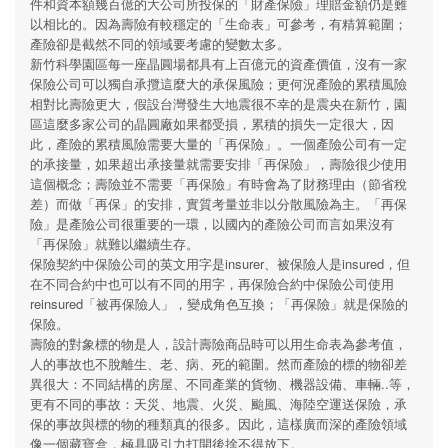
件和資本額幾百億的大公司所投保的「財產保險」理賠金額仍是難
以相比的。因為壽險有較穩定的「生命表」可參考，有精算範圍；
產險卻是截然不同的領域要考慮的變數太多。
新竹科學園區每一座晶圓場都具有上百億元的資產價值，沒有一家
保險公司可以獨自承攬這麼大的承保風險；更何況產險的累積風險
相對比壽險更大，假設台灣發生大地震很不幸的是震央在新竹，園
區這麼多家公司的晶圓廠如果都受損，累積的損失一定很大，因
此，產險的累積風險需要大量的「再保險」。一個產險公司有一定
的承接量，如果超出承接量就需要安排「再保險」，壽險很少使用
這個概念；壽險並不需要「再保險」有時會為了財務理由（節省稅
差）而做「再保」的安排，實質考量並非以分散風險為主。「再保
險」是產險公司很重要的一環，以國內的產險公司而言如果沒有
「再保險」就難以繼續生存。
保險契約中保險公司的英文用字是insurer、被保險人是insured，但
在不同合約中也可以有不同的用字，再保險合約中保險公司使用
reinsured「被再保險人」，變成角色互換；「再保險」就是保險的
保險。
壽險的對象標的物是人，設計壽險商品時可以用生命表為參考值，
人的事故也不脫離生、老、病、死的範圍。然而產險的標的物卻差
異很大：不同結構的房屋、不同產業的貨物、機器設備、車輛..等，
更有不同的事故：天災、地震、火災、颱風、海陸空運送保險，承
保的事故與標的物的種類真的很多。因此，這樣廣而深的產險領域
像一個藏寶盒，極具吸引力打開後捨不得放下。