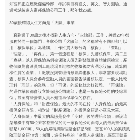
知富邦正在應徵儲備幹部，考試科目有國文、英文、智力測驗。通
過考試後進入富邦保險公司工作，那年我26歲。
30歲後確認人生方向是「火險」事業
一直到過了30歲之後才找到人生方向-「火險部」工作，將近20年都
服務於同一個部門，各家公司「火險部」的名稱雖有不同但都可以
用「核保單位」為通稱。工作性質大致分為「核保」、「查勘」、
「理賠」、「再保」。第一個流程是「核保」先審核保單。第二是
「查勘」以人壽保險為例被保險人須先到醫院做身體健康檢查，產
物保險則會派員到工廠現場查勘標的物檢視防火洒水設備，就算同
樣性質的產業，工廠狀況與管理情形差異也很大，非常需要現場勘
查，核保人員會參考查勘人員的書面報告做審核決定。一般人比較
理解「理賠」的業務，但「再保」的業務就比較複雜。「再保險」
的運作單位都會設立於保險公司總部，也是一般保險公司的後線單
位，甚至有些營業人員不知道再保單位的存在。
「人身保險」和「財產保險」最大的不同在於「人身保險」的最高
投保金額有限，相對於「財產保險」的投保金額是小巫見大巫。
「人身保險」中最大的風險是發生「空難」後的理賠金額，假設這
架飛機中有50位乘客都投保於同一家保險公司而每人的最高投保金
額是1,000萬，50人的累積風險理賠金額是5億，更甚100人的累積風
險理賠金額10億；然而，這樣特殊的「空難人身保險」最高理賠案