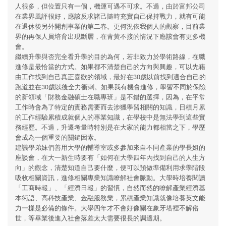
人很多，但位置只有一個，機運可遇不可求。不過，由於富邦公司
在業界風評很好，應該反求諸己隨時充實自己保持戰力，就有可能
在退休後另外開創事業的第二春。更何況依我個人的觀察，目前業
界的再保人員培育出現斷層，在青黃不接的情況下應該會有更多機
會。
繼續升學與否完全看升學的目的為何，若非致力於學術路線，在職
進修是最恰當的方式。如果都不清楚自己的方向與興趣，可以先藉
由工作找到自己真正喜歡的領域，最好在30歲以前找到適合自己的
跑道並在30歲以後全力衝刺。如果我有機會進修，學習不同於保險
的新領域「財務金融碩士在職專班」是不錯的選擇，因為，在平常
工作時會為了特定的實務需要而去涉獵學習相關的知識，日積月累
的工作經驗累積成就個人的專業知識，在學校中是無法學到這些實
務經歷。不過，升遷考量時特別是在大家的能力都相當之下，學歷
會成為一個重要的關鍵因素。
建議學弟妹們善用大學的輔導室或多參加來自不同產業的學長姐的
座談會，在大一新生時要有「如何在大學四年內找到自己的人生方
向」的觀念，清楚知道自己要什麼，便可以預做準備利用求學階段
吸收相關資訊，進修相關專業知識瞭解社會脈動。大學時培養閱讀
「工商時報」、「經濟日報」的習慣，自然而然的瞭解產業經濟基
本術語、高科技產業、金融服務業，累積產業知識就像培養英文能
力一樣是必備的條件。大學四年才不會好像關在象牙塔裡不解俗
世，等畢業後進入社會落差太大需要很長的調適期。