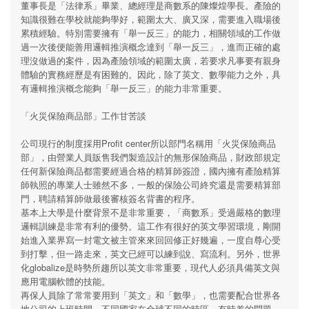
董事長是「法律系」畢業、總經理是商數系的陳燦煌學長。產險的
知識很難在學校就能夠學好，範圍太大、廣又深，需要進入職場後
累積經驗。特別需要擁有「舉一反三」的能力，相關領域的工作做
過一次後便能善用邏輯推演概念達到「舉一反三」，進而正確的處
理沒做過的案件，因為產險領域的範圍太廣，若要求凡事要有親身
體驗的實務經歷是有困難的。因此，除了英文、數學能力之外，具
有邏輯推演概念能夠「舉一反三」的能力非常重要。
「火災保險商品部」工作甘苦談
公司現行的制度採用Profit center所以部門名稱用「火災保險商品
部」，由營業人員販售我們製造設計的無形保險商品，財政部規定
任何新保險商品都需要經過合格的精算師簽證，國內擁有產險精算
師執照的專業人士雖然不多，一般的保險公司終究還是需要精算部
門，聘請精算師做最後審核簽名背書的程序。
基本上大學是什麼背景不是非常重要，「商數系」受過嚴格的數理
邏輯訓練是非常有利的優勢。這工作有很好的英文學習環境，剛開
始進入業界寫一封電文被主管來來回回修正好幾遍，一度自尊心受
到打擊，但一路走來，英文已經可以練到說、寫流利。另外，世界
化globalize是時勢所趨所以英文非常重要，現代人必須具備英文與
應用電腦軟體的技能。
再保人員除了常常要用到「英文」和「數學」，也需要配合世界各
地公司的上班時間，不同國家在全球不同的時區、有時差的問題，