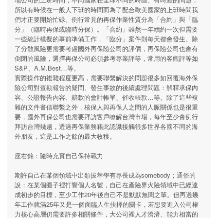
所以有時候在一般人下班的時間而為了配合歐美國家的上班時間我
們才正要開始忙碌。例行常見的再保作業性質分為「合約」與「臨
分」（臨時再保或臨時分保）。「合約」雖然一年續約一次但需要
一些統計模擬的事前準備工作，「臨分」案件則每天都會發生。除
了分散風險更需要考慮國外再保險公司的評價，再保險公司也會有
倒閉的風險，選擇再保公司必須參考專業評等，常用的客觀評等如
S&P、A.M.Best…等。
實際操作的複雜程度更高，需要聯繫解決的問題很多如回覆海外保
險公司對查勘報告的疑問、發生事故的後續處理問題：解釋承保內
容、公證報告內容、賠款的會計帳單、催收帳款…等。除了這些複
雜的文件書信聯繫之外，核保人與再保人之間的人脈關係也是很重
要，國外再保公司也需要拜訪客戶瞭解台灣市場，每年至少會例行
拜訪台灣幾趟，透過再保業務藉此認識接觸很多世界各國不同的海
外朋友，這是工作之餘的最大收穫。
座右銘：隨時充實自己保持戰力
期許自己在某個領域中出類拔萃學有專長成為somebody；通俗的
說：在某個圈子裡打響個人名號，自己在產險界火險領域中已經達
成初步的目標，至少工作20年後自己不是默默無聞之輩。但再過幾
年工作就滿25年又是一個面臨人生抉擇的關卡，若想要進入公司權
力核心高層仍需要許多相關條件，大公司裡人才濟濟、能力相當的