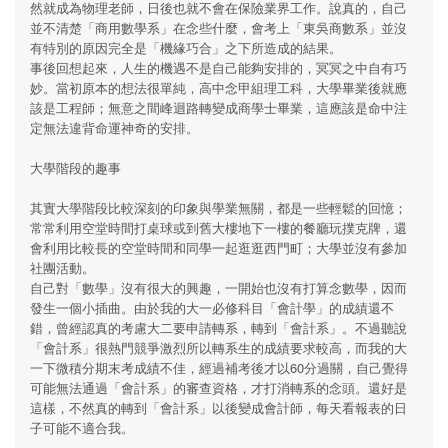
然就成為物理老師，日後也就不會在保險業界工作。說真的，自己
並不清楚「商用數學系」在念些什麼，會考上「東吳商數系」並沒
有特別的原因完全是「機緣巧合」之下所造成的結果。
事後回想起來，人生的機遇不是自己能夠安排的，冥冥之中自有巧
妙。當初原本的想法很單純，高中念甲組理工科，大學畢業後就應
該是工程師；無意之間峰迴路轉變成商學士畢業，這應該是命中注
定無法違背命運神奇的安排。
大學階段的趣事
其實大學階段比較深刻的印象與學業無關，都是一些輕鬆的回憶；
常常利用空堂時間打桌球或到舊大樓地下一樓的餐廳玩撲克牌，還
會利用比較長的空堂時間和同學一起逛逛西門町；大學並沒有參加
社團活動。
自己對「數學」沒有很大的興趣，一開始也沒有打算念數學，因而
發生一個小插曲。由於我的大一必修科目「會計學」的成績還不
錯，曾經認真的考慮大二要申請轉系，轉到「會計系」。不過聽說
「會計系」很熱門競爭激烈所以轉系生的成績要求較高，而我的大
一下微積分期末考成績不佳，經過補考後才以60分過關，自己覺得
可能無法通過「會計系」的審查資格，才打消轉系的念頭。還好是
這樣，不然真的轉到「會計系」以後變成會計師，每天看報表的日
子可能不適合我。