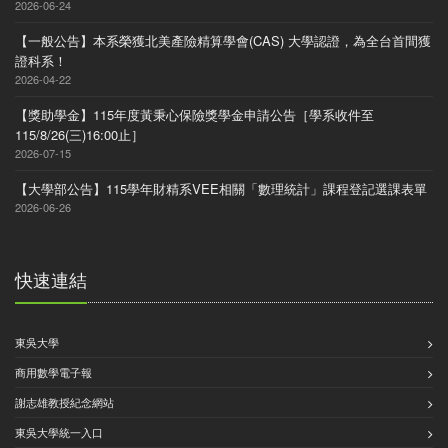
2026-06-24
【一般公告】本系榮獲北美產險精算學會(CAS) 大學認證，為全台首間獲
證科系！
2026-04-22
【獎助學金】115年度黃秉心保險獎學金申請公告［學系收件至
115/8/26(三)16:00止］
2026-07-15
【大學部公告】115學年財精系VEE相關「數理統計」課程登記選課表單
2026-06-26
快速連結
東吳大學
商用數學電子報
謝志雄教授紀念網站
東吳大學統一入口