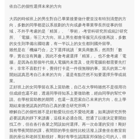
依自己的個性選擇未來的方向
大四的時候班上的男生對自己畢業後要做什麼並沒有特別清楚的方
向，多數的同學都是以系規劃的方向或參考畢業學長所從事的領
域，不外乎考慮的是「精算」、「學術」-考管科研究所或統計研究
所、「電腦」等三大方向。班上男生都會等服完兵役後再說，多數
的女生則準備出國唸書，有一半以上的女生都到國外留學。
雖然是在「機緣巧合」之下選擇就讀「東吳商數系」然而對「數
學」實在沒有興趣，因此不會考慮選擇「精算」。也不會考慮「電
腦」是因為在那個年代個人電腦尚未普及，使用電腦前都需要先打
卡，非常不喜歡打卡，覺得打卡是一件很無聊的事。當兵的第二年
開始認真思考自己未來的方向，還是有點茫然不知要選擇升學或就
業。
正好班上的女同學留在系上當助教，自己在大學時雖然不是很用功
但成績也還不錯，透過同學得知系上要徵助教，經由同學的幫忙申
請。在學校當助教的期間，也還一直思索自己未來的方向，在上學
期結束後便認真的問自己真的要念研究所嗎？
瞭解自己的個性雖不是好動愛玩但也不愛唸死書，如果讀研究所勢
必要認真的靜下來讀書，這樣未必適合我。想通了以後決定要開始
找工作，但在各行各業之間該如何選擇。再一次命運的安排！剛好
我有帶夜間部的課，夜間部的學生個性比較活潑上課會坐在教室前
面的座位和老師互動很好，剛好有學生認識富邦保險公司的人，得