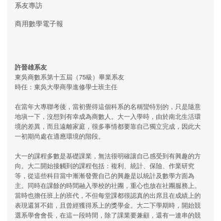
系友專訪
商用數學電子報
許晉雄系友
東吳商數系第十五屆（75級）畢業系友
時任：東吳大學商學進修學士班主任
在當年大專聯考後，當初覺得這個科系的名稱蠻特別的，只是隨意
地塡一下，沒想到有幸成為商數人。大一入學時，由於南北生活環
境的差異，而且遠離家庭，很多事情都要靠自己獨立完成，因此大
一初期尚處在適應環境的階段。
大一的課程多數是基礎課業，無法很明確讓自己感受到有興趣的方
向。大二開始接觸到的課程包括：複利、統計、保險、作業研究
等，從這些科目當中漸漸發覺自己的興趣是以統計及數學方面為
主。同時在課餘的時間融入學校的社團，重心也放在社團服務上。
當時也擔任班上的班代，不但每堂課都很認真的出席且在成績上的
表現還算不錯，且曾經獲得系上的獎學金。大二下學期時，開始競
選系學會會長，在這一段時間，除了課業要兼顧，還有一連串的競