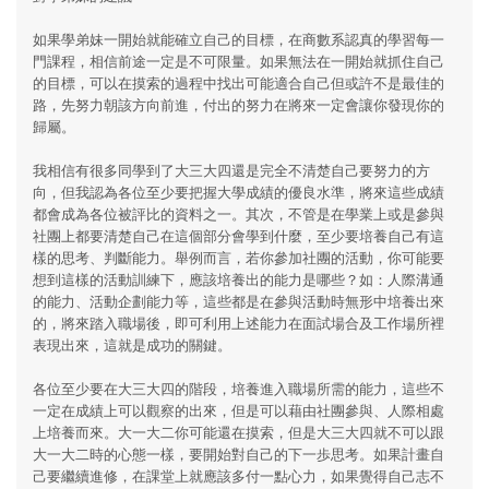
如果學弟妹一開始就能確立自己的目標，在商數系認真的學習每一
門課程，相信前途一定是不可限量。如果無法在一開始就抓住自己
的目標，可以在摸索的過程中找出可能適合自己但或許不是最佳的
路，先努力朝該方向前進，付出的努力在將來一定會讓你發現你的
歸屬。
我相信有很多同學到了大三大四還是完全不清楚自己要努力的方
向，但我認為各位至少要把握大學成績的優良水準，將來這些成績
都會成為各位被評比的資料之一。其次，不管是在學業上或是參與
社團上都要清楚自己在這個部分會學到什麼，至少要培養自己有這
樣的思考、判斷能力。舉例而言，若你參加社團的活動，你可能要
想到這樣的活動訓練下，應該培養出的能力是哪些？如：人際溝通
的能力、活動企劃能力等，這些都是在參與活動時無形中培養出來
的，將來踏入職場後，即可利用上述能力在面試場合及工作場所裡
表現出來，這就是成功的關鍵。
各位至少要在大三大四的階段，培養進入職場所需的能力，這些不
一定在成績上可以觀察的出來，但是可以藉由社團參與、人際相處
上培養而來。大一大二你可能還在摸索，但是大三大四就不可以跟
大一大二時的心態一樣，要開始對自己的下一歩思考。如果計畫自
己要繼續進修，在課堂上就應該多付一點心力，如果覺得自己志不