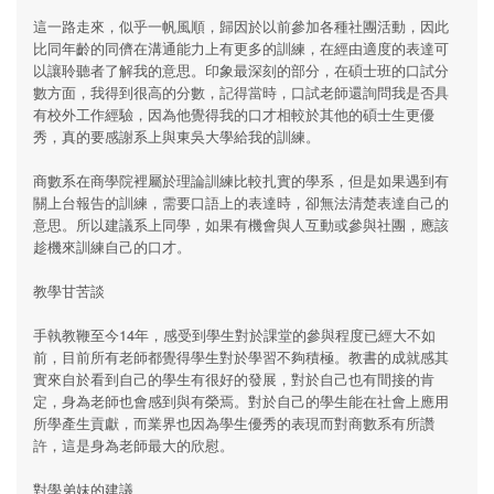
這一路走來，似乎一帆風順，歸因於以前參加各種社團活動，因此
比同年齡的同儕在溝通能力上有更多的訓練，在經由適度的表達可
以讓聆聽者了解我的意思。印象最深刻的部分，在碩士班的口試分
數方面，我得到很高的分數，記得當時，口試老師還詢問我是否具
有校外工作經驗，因為他覺得我的口才相較於其他的碩士生更優
秀，真的要感謝系上與東吳大學給我的訓練。
商數系在商學院裡屬於理論訓練比較扎實的學系，但是如果遇到有
關上台報告的訓練，需要口語上的表達時，卻無法清楚表達自己的
意思。所以建議系上同學，如果有機會與人互動或參與社團，應該
趁機來訓練自己的口才。
教學甘苦談
手執教鞭至今14年，感受到學生對於課堂的參與程度已經大不如
前，目前所有老師都覺得學生對於學習不夠積極。教書的成就感其
實來自於看到自己的學生有很好的發展，對於自己也有間接的肯
定，身為老師也會感到與有榮焉。對於自己的學生能在社會上應用
所學產生貢獻，而業界也因為學生優秀的表現而對商數系有所讚
許，這是身為老師最大的欣慰。
對學弟妹的建議