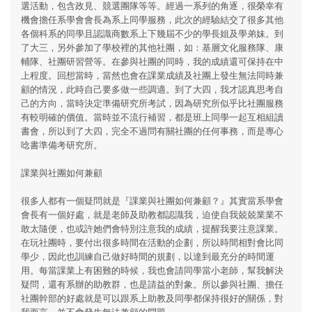
選活動，包含政見、競選團隊等等。經過一系列的角逐，很榮幸有
機會擔任系學會會長為系上同學服務，此次的經驗結交了很多其他
各個科系的同學且認識商數系上下幾屆不少的學長姐及學弟妹。到
了大三，另外參加了學校裡的其他社團，如：基層文化服務隊、康
輔隊、社團研習營等。在參與社團的同時，我的成績還可保持在中
上程度。回想當時，當然也會在課業成績及社團上發生無法同時兼
顧的情況，此時自己要多做一些調適。到了大四，我才認真思考自
己的方向，當時決定準備研究所考試，因為研究所似乎比社團服務
有較明確的價值。當時並不流行補習，都是班上同學一起互相組讀
書會，所以到了大四，完全不過問有關社團的任何事務，而是專心
唸書準備考研究所。
課業與社團如何兼顧
很多人都有一個疑問就是『課業與社團如何兼顧？』其實當系學會
會長有一個好處，就是老師及助教都認識我，迫使自我兢兢業業不
敢太隨便，也或許她們會特別注意我的成績，提醒我要注意課業。
在玩社團時，要付出很多時間在活動的企劃，所以時間相對會比同
學少，因此也訓練自己做好時間的規劃，以達到最充分的時間運
用。每當課業上有困難的時候，我也會請同學當小老師，幫我解決
疑問，還有系辦的助教群，也是請益的對象。所以參與社團、擔任
社團幹部的好處就是可以跟系上助教及同學都保持很好的關係，對
我而言，並不會發生無法兼顧的問題。