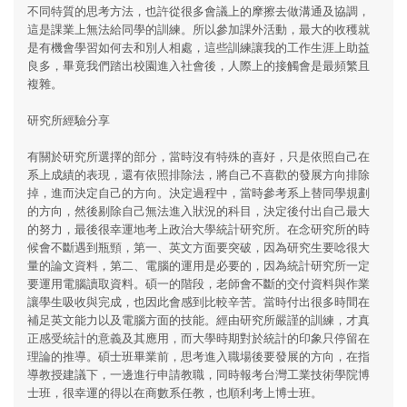
不同特質的思考方法，也許從很多會議上的摩擦去做溝通及協調，
這是課業上無法給同學的訓練。所以參加課外活動，最大的收穫就
是有機會學習如何去和別人相處，這些訓練讓我的工作生涯上助益
良多，畢竟我們踏出校園進入社會後，人際上的接觸會是最頻繁且
複雜。
研究所經驗分享
有關於研究所選擇的部分，當時沒有特殊的喜好，只是依照自己在
系上成績的表現，還有依照排除法，將自己不喜歡的發展方向排除
掉，進而決定自己的方向。決定過程中，當時參考系上替同學規劃
的方向，然後剔除自己無法進入狀況的科目，決定後付出自己最大
的努力，最後很幸運地考上政治大學統計研究所。在念研究所的時
候會不斷遇到瓶頸，第一、英文方面要突破，因為研究生要唸很大
量的論文資料，第二、電腦的運用是必要的，因為統計研究所一定
要運用電腦讀取資料。碩一的階段，老師會不斷的交付資料與作業
讓學生吸收與完成，也因此會感到比較辛苦。當時付出很多時間在
補足英文能力以及電腦方面的技能。經由研究所嚴謹的訓練，才真
正感受統計的意義及其應用，而大學時期對於統計的印象只停留在
理論的推導。碩士班畢業前，思考進入職場後要發展的方向，在指
導教授建議下，一邊進行申請教職，同時報考台灣工業技術學院博
士班，很幸運的得以在商數系任教，也順利考上博士班。