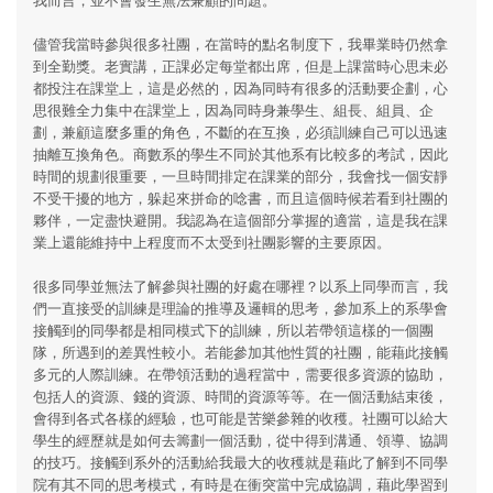
儘管我當時參與很多社團，在當時的點名制度下，我畢業時仍然拿
到全勤獎。老實講，正課必定每堂都出席，但是上課當時心思未必
都投注在課堂上，這是必然的，因為同時有很多的活動要企劃，心
思很難全力集中在課堂上，因為同時身兼學生、組長、組員、企
劃，兼顧這麼多重的角色，不斷的在互換，必須訓練自己可以迅速
抽離互換角色。商數系的學生不同於其他系有比較多的考試，因此
時間的規劃很重要，一旦時間排定在課業的部分，我會找一個安靜
不受干擾的地方，躲起來拼命的唸書，而且這個時候若看到社團的
夥伴，一定盡快避開。我認為在這個部分掌握的適當，這是我在課
業上還能維持中上程度而不太受到社團影響的主要原因。
很多同學並無法了解參與社團的好處在哪裡？以系上同學而言，我
們一直接受的訓練是理論的推導及邏輯的思考，參加系上的系學會
接觸到的同學都是相同模式下的訓練，所以若帶領這樣的一個團
隊，所遇到的差異性較小。若能參加其他性質的社團，能藉此接觸
多元的人際訓練。在帶領活動的過程當中，需要很多資源的協助，
包括人的資源、錢的資源、時間的資源等等。在一個活動結束後，
會得到各式各樣的經驗，也可能是苦樂參雜的收穫。社團可以給大
學生的經歷就是如何去籌劃一個活動，從中得到溝通、領導、協調
的技巧。接觸到系外的活動給我最大的收穫就是藉此了解到不同學
院有其不同的思考模式，有時是在衝突當中完成協調，藉此學習到