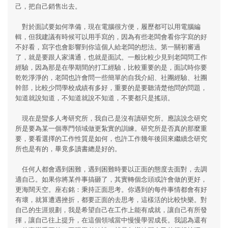
己，把自己銷售出去。
對於面試要如何準備，現在電腦很方便，履歷都可以用電腦編
輯，但我建議有時候可以用手寫的，因為有些老闆會看你字寫的好
不好看，寫字也會影響到你這個人給老闆的想法。第一關初審過
了，就是要跟人家溝通，也就是面試。一般比較少見到老闆問工作
經驗，因為那是在學期間的打工經驗，比較重要的是，面試時你要
乾乾淨淨的，老闆也許會問一些簡單的自我介紹、社團經驗、社團
幹部，比較少問學校成績有多好，重要的是要聽清楚他問的問題，
知道就說知道，不知道就說不知道，不要都只是搖頭。
現在是蠻多人考研究所，我自己是沒有讀研究所。應該說念研究
所是要為某一個專門領域做更紮實的訓練。研究所是否真的那麼重
要，要看選擇的工作性質是如何，也許工作幾年後回來繼續念研究
所也是有的，畢竟多讀書總是好的。
任何人都會遇到困難，遇到困難時要以正面的態度去面對，去調
適自己。如果你將某件事搞砸了，其實轉個念頭或許會做的更好，
更海闊天空。座右銘：秉持正面思考。你遇到的每件事情都會有好
有壞，就算遭遇挫折，都要正面的去思考，這樣活的比較快樂。對
自己的生涯規劃，我是希望自己在工作上能有成就，讓自己有所發
揮，讓自己往上提升，在這個領域當中慢慢學習成長。我認為還有