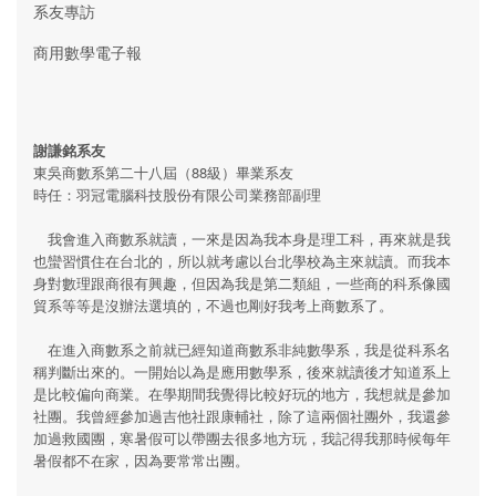
系友專訪
商用數學電子報
謝謙銘系友
東吳商數系第二十八屆（88級）畢業系友
時任：羽冠電腦科技股份有限公司業務部副理
我會進入商數系就讀，一來是因為我本身是理工科，再來就是我
也蠻習慣住在台北的，所以就考慮以台北學校為主來就讀。而我本
身對數理跟商很有興趣，但因為我是第二類組，一些商的科系像國
貿系等等是沒辦法選填的，不過也剛好我考上商數系了。
在進入商數系之前就已經知道商數系非純數學系，我是從科系名
稱判斷出來的。一開始以為是應用數學系，後來就讀後才知道系上
是比較偏向商業。在學期間我覺得比較好玩的地方，我想就是參加
社團。我曾經參加過吉他社跟康輔社，除了這兩個社團外，我還參
加過救國團，寒暑假可以帶團去很多地方玩，我記得我那時候每年
暑假都不在家，因為要常常出團。