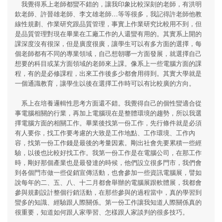
我覺得系上老師都蠻不錯的，讓我印象比較深刻的老師，有洪明
欽老師、許晉雄老師、李文雄老師…等等很多，我記得許老師他教
線性規劃、作業研究跟品質管理，事實上作業研究比較用不到，但
是品質管理對現在畢業在工廠工作的人還蠻有用的。其實系上開的
課深度沒有很深，但是廣度很廣，讓學生可以有多方面的選擇，每
個老師都有不同的專業領域，自己想朝哪一方面發展，就選擇自己
想要的科目或某方面領域的老師來上課。像系上一些電腦方面的課
程，有的是必修課程，出來工作後多少都會用得到。其實大學就是
一個通識教育，讓學生以後在選擇工作時可以有比較廣的方向。
系上在培養邏輯性思考方面還不錯。我覺得自己的個性蠻適合從
事電腦相關的行業，再加上電腦現在是整體環境的趨勢，所以我選
擇電腦方面的相關工作。畢業後找第一份工作，先行條件就是必須
有人要你，找工作要考慮的大致是工作地點、工作環境、工作內
容，找第一份工作錢是最後的考量因素。剛出社會先要累積一些經
驗，以後也比較好找工作。我第一份工作是在電腦公司，在那工作
時，剛好那個產業也是最發達的時候，他們設立很多門市，我們會
到各個門市做一些促銷宣傳活動，也會參加一些資訊電腦展，譬如
說每年的二、五、八、十二月都會舉辦的電腦展跟軟體展，我都會
參與規劃設計整個行銷活動，在那些參與的過程當中，真的學習到
蠻多的知識、經驗跟人際關係。第一份工作讓我知道人際關係真的
很重要，知道如何跟人家學習、怎樣跟人家談判的很多技巧。