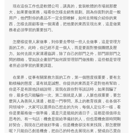
現在這份工作也是軟體公司，講真的，套裝軟體的市場就那麼
大，如果要做業務，端看你怎樣去銷售規劃。因為你面對的是一般
用戶，他們對你的產品不一定全部瞭解，如何去簡報介紹你的東
西，怎樣去跟顧客做一個溝通，把他要的東西呈現出來，這是做業
務者必須學習的重要技巧。
怎麼樣從替人家做事，到你要去帶領一些人去做事，這是管理方
面的工作。此時，你已經不是一個人，而是要面對整個團體及壓
力。如何去跟大家溝通協調，除了自己的部門之外，部門跟部門之
間的聯絡，譬如說企畫部門如何跟管理部門做推動，這些都是管理
者所必須學習的重要課題。
在業界，從事有關業務方面的工作，第一個態度很重要，要有主
動積極的態度，還有就是誠懇。你提供的東西是不是對他有幫助，
你是不是有跟他詳細說明，當我在跟你對等談話時，如果我騙了
你，最多也只能騙你一次。第二個就是人脈，人脈也很重要，要怎
麼與人為善與人溝通，都是一門學問。系上的教育很廣，在各個不
同領域中，大家可以選擇自己想走的方向，每個人定位不一樣，看
你是要嚴格做一個準備，還是只是籠統的過日子，這都是很值得去
思考的。有一句話：機會是留給準備好的人，但也需機會跟時間剛
好契合，我現在已經做好準備，但是機會卻沒有來找我，那怎麼辦
呢？只能自己創造機會，把自己的特色去展現出來，變成自己賣自