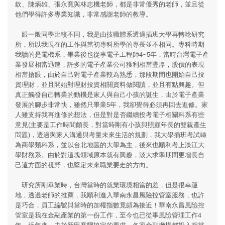
欽、陳炳雄、張永寬與林忠機老師，都是非常優秀的老師，並且從
他們學得許多專業知識，非常感謝老師的教導。
跟一般同學比較不同，我是由技職體系透過插班大學再轉唸研究
所，所以我現在的工作與當初專科所學的專長並不相同。專科時期
我讀的是電機系，畢業後也從事電子工程師4~5年，當時台灣電子產
業發展相當迅速，許多的電子產業公司獲利相當豐厚，股價的表現
相當搶眼，由於自己對電子產業較為熟悉，那段期間也開始自己投
資理財，並且開始對理財投資相關資料做閱讀，並且有點興趣。但
真正觸發自己轉業的動機是家人與自己小孩的誕生，由於電子產業
發展的腳步非常快，雖然只畢業5年，我卻覺得必須再回去進修。家
人雖支持我再進修的想法，但是對是否繼續投考電子相關科系有些
意見(主要是工作時間頗長，對當時剛有小孩與照顧年長的雙親產生
問題)，透過與家人溝通與考量未來生活的規劃，我大學插班考試轉
為商學類科系，並以台北地區的大學為主，後來也順利考上淡江大
學財務系。由於對這塊領域原本就有興趣，淡大求學期間更增長自
己這方面的視野，也堅定未來職業要走的方向。
研究所剛畢業時，台灣當時的就業環境相當的差，但是很幸運
地，透過老師的推薦，我順利進入華南永昌風險控管室服務，也許
是巧合，員工編號與當時的加權指數竟頗為接近！華南永昌風險控
管室是我在金融產業的第一份工作，至今也已從事風險管理工作4
年。近年來，由於新巴塞爾協定的要求，各家金融機構都投入相當