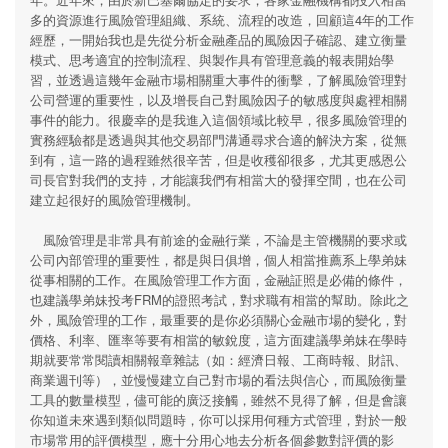
多的資源進行風險管理組織、系統、流程的改造，回顧這4年的工作
經歷，一開始我也是先從分析金融產品的風險因子確認、建立衡量
模式、思考適宜的控制流程、與製作具有管理意義的報表開始學
習，並透過這幾年金融市場相關重大事件的衝擊，了解風險管理對
公司營運的重要性，以及增長自己對風險因子的敏感度與處裡相關
事件的能力。很慶幸的是我進入這個領域比較早，很多風險管理的
實務經驗都是透過與其他交易部門溝通尋求合適的解決方案，從無
到有，這一路的過程雖然很辛苦，但是收穫卻很多，尤其更感恩公
司長官對我們的支持，才能讓我們有相當大的發揮空間，也在公司
建立起很好的風險管理機制。
風險管理是非常具有前途的金融行業，不論是主管機關的要求或
公司內部管理的重要性，都是與日俱增，個人相當推薦系上學弟妹
從事相關的工作。在風險管理工作方面，金融証照是必備的條件，
也建議學弟妹投考FRM的證照考試，對求職有相當的幫助。除此之
外，風險管理的工作，最重要的是你必須關心金融市場的變化，對
價格、利率、匯率等要有相當的敏銳度，這方面建議學弟妹在學時
期就要常常閱讀相關報章雜誌（如：經濟日報、工商時報、財訊、
商業週刊等），並慢慢建立自己對市場的看法與信心，而風險衡量
工具的數量模型，儘可能的廣泛接觸，雖然不見得了解，但是會讓
你知道未來遇到類似問題時，你可以採用何種方式管理，對於一般
市場常用的評價模型，應十分用心地去分析各個參數對評價的影