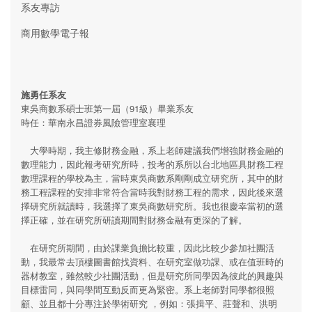
系友專訪
商用數學電子報
施勇任系友
東吳商數系碩士班第一屆（91級）畢業系友
時任：華南永昌證券風險管理室襄理
大學時期，我主修財務金融，系上老師建議我們增強財務金融的
數理能力，因此報考研究所時，投考的系所以台北地區具財務工程
數理課程的學校為主，當時東吳商數系剛剛成立研究所，其中的財
務工程課程的安排非常符合當時我對財務工程的需求，因此後來選
擇研究所就讀時，我選擇了東吳商數研究所。我也很慶幸當初的選
擇正確，並在研究所研讀期間對財務金融有更深的了解。
在研究所期間，由於課業負擔比較重，因此比較少參加社團活
動，我最常去頂樓圖書館找資料、在研究室做功課、或在值班時的
器材教室，雖然較少社團活動，但是研究所同學因為彼此的興趣與
目標雷同，與同學間互動反而更為緊密。系上老師對同學都很照
顧、並且都十分專注於學術研究 ，例如：張揖平、莊聲和、洪明