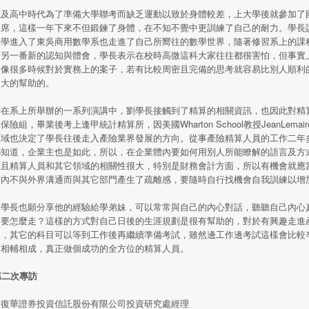
憶及高中時代為了準備大學聯考而缺乏運動以致於身體較差，上大學後就參加了
缺席，這樣一年下來不但鍛鍊了身體，在不知不覺中更訓練了自己的耐力。學長
大學進入了東吳商用數學系也走進了自己所嚮往的數學世界，隨著修習系上的課
著另一番新的認知與體會，學長表示在校時高微這科大家往往都很害怕，但事實
，像很多時候對於實務上的案子，若有比較周密且完備的思考就容易比別人順利
常大的幫助的。
時在系上所舉辦的一系列演講中，劉學長接觸到了精算的相關資訊，也因此對精
保險組，畢業後考上逢甲統計精算所，因美國Wharton School教授JeanLe
領域也決定了學長往後走入產險業界發展的方向。從事產險精算人員的工作二年
都知道，企業主也是如此，所以，在企業體內要如何用別人所能瞭解的語言及方
並且精算人員和其它領域的相關性很大，特別是財務會計方面，所以有機會就應
塔內不與外界溝通而與其它部門產生了疏離感，要隨時自行找機會自我訓練以增
逵學長也願分享他的經驗給學弟妹，可以常常與自己的內心對話，聽聽自己內心
？要怎麼走？這樣的方式對自己日後的生涯規劃是很有幫助的，對於有興趣走進
目，其它的科目可以等到工作後再繼續準備考試，雖然邊工作邊考試這樣會比較
可相輔相成，真正做個成功的全方位的精算人員。
第二次專訪
：復華證券投資信託股份有限公司投資研究處經理