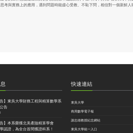
的思考與實務上的應用，遇到問題時能虛心受教、不恥下問，相信對一個新鮮人
消息
快速連結
告】東吳大學財務工程與精算數學系
東吳大學
公告
商用數學電子報
4
謝志雄教授紀念網站
告】本系榮獲北美產險精算學會
) 大學認證，為全台首間獲證科系！
東吳大學統一入口