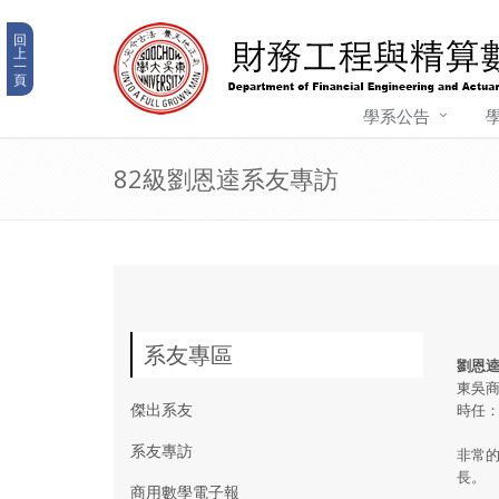
回
上
一
頁
學系公告
82級劉恩逵系友專訪
系友專區
劉恩
東吳商
傑出系友
時任
系友專訪
非常的
長。
商用數學電子報