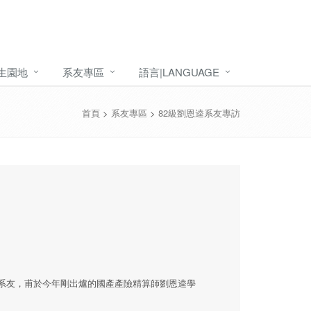
生園地
系友專區
語言|LANGUAGE
首頁
>
系友專區
>
82級劉恩逵系友專訪
系友，甫於今年剛出爐的國產產險精算師劉恩逵學