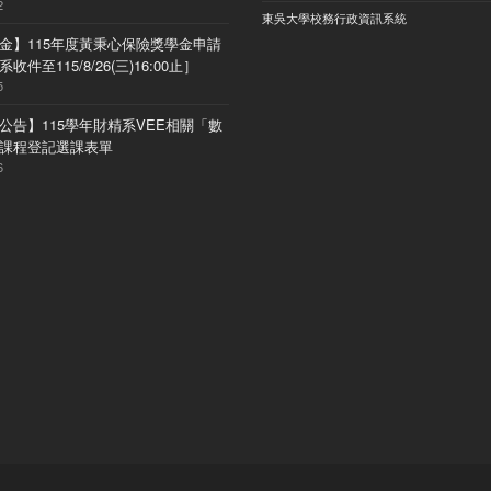
2
東吳大學校務行政資訊系統
金】115年度黃秉心保險獎學金申請
收件至115/8/26(三)16:00止］
5
公告】115學年財精系VEE相關「數
課程登記選課表單
6