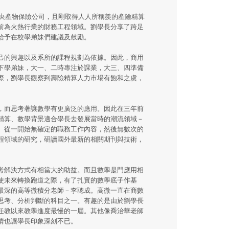
中央產物保險公司，且剛取得人人所稱羨的產險精算
前為火熱行業的財務工程領域。劉學長分享了跨足
給予在校學弟妹們建議及鼓勵。
己的興趣以及系所的課程規劃為依據。因此，商用
下學弟妹，大一、二時專注於課業，大三、四準備
際，劉學長觀察到壽險精算人力市場有飽和之虞，
，而思考著讓數學有更廣泛的應用。因此在三年前
精算、數學背景適合學長去發展當時的潮流領域－
。從一開始無確定的職務工作內容，然後無數次的
程領域的研究，研讀國外最新的相關期刊與技術，
考解決方式有相當大的助益。而且數學是門應用相
使未來轉換跑道之際，有了扎實的數學底子作基
最深的高等微積分老師－李聰成。高微一直在商數
思考、分析判斷的科目之一。有趣的是由於劉學長
任教以來教學進度最慢的一屆。其他像喬治華老師
情也讓學長印象深刻不已。