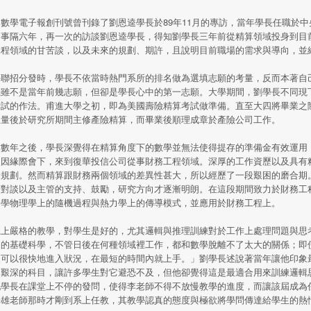
學電子報創刊號曾刊錄了劉恩逵學長於89年11月的專訪，當年學長任職於
。事隔六年，再一次的訪談劉恩逵學長，得知劉學長三年前從精算領域投身到目
工程領域的甘苦談，以及未來的規劃、期許，且說明目前職場的需求與導向，並
聯招分發時，學長不依當時熱門系所的排名做為選填志願的考量，反而本著自
系雖不是當年前幾志願，但卻是學長心中的第一志願。大學期間，劉學長不同現
考試的作法。甫進大學之初，即為美國壽險精算考試做準備。直至大四將畢業之
思量後於研究所期間主修產險精算，而畢業後順理成章於產險公司工作。
數年之後，學長深覺得在精算角度下的數學並無法使得提存的準備金有效運用
次因緣際會下，來到復華投信公司從事財務工程領域。深厚的工作資歷以及具有
金規劃。然而精算跟財務兩個領域的差異性甚大，所以經歷了一段艱困的磨合期
管對談以及主管的支持、鼓勵，研究方向才逐漸明朗。在這段期間致力於財務工
自學物理學上的隨機過程與熱力學上的傳導模式，並應用於財務工程上。
上嚴格的教學，對學生是好的，尤其邏輯與推理訓練對於工作上處理問題與思
泛的基礎科學，不管日後在何種領域裡工作，都和數學脫離不了太大的關係；即
便可以很快地進入狀況，在最短的時間內就上手。」劉學長述說著當年讓他印象
門艱深的科目，讓許多學生對它避恐不及，但他卻覺得這是最適合用來訓練邏輯
他學長在課堂上不停的發問，使得李老師不得不放慢教學的進度，而讓該屆成為
晉雄老師那時才剛到系上任教，其教學認真的態度與極欲將學問傳達給學生的熱