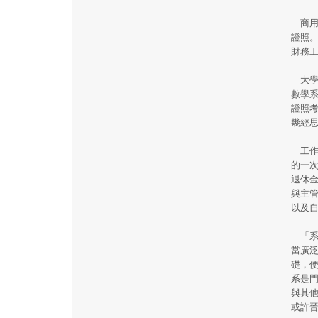
商用數
證照
財務
大學
數學
證照
幾經
工作
的一
退休
與主
以及
「系
當廣
礎，
系是
與其
或許