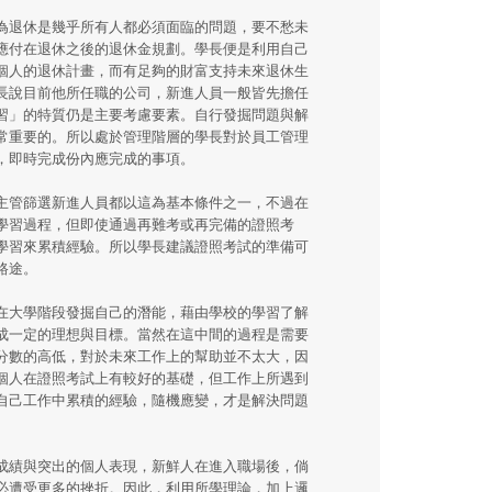
為退休是幾乎所有人都必須面臨的問題，要不愁未
應付在退休之後的退休金規劃。學長便是利用自己
個人的退休計畫，而有足夠的財富支持未來退休生
長說目前他所任職的公司，新進人員一般皆先擔任
習」的特質仍是主要考慮要素。自行發掘問題與解
常重要的。所以處於管理階層的學長對於員工管理
，即時完成份內應完成的事項。
主管篩選新進人員都以這為基本條件之一，不過在
學習過程，但即使通過再難考或再完備的證照考
學習來累積經驗。所以學長建議證照考試的準備可
路途。
在大學階段發掘自己的潛能，藉由學校的學習了解
成一定的理想與目標。當然在這中間的過程是需要
分數的高低，對於未來工作上的幫助並不太大，因
個人在證照考試上有較好的基礎，但工作上所遇到
自己工作中累積的經驗，隨機應變，才是解決問題
成績與突出的個人表現，新鮮人在進入職場後，倘
必遭受更多的挫折。因此，利用所學理論，加上邏