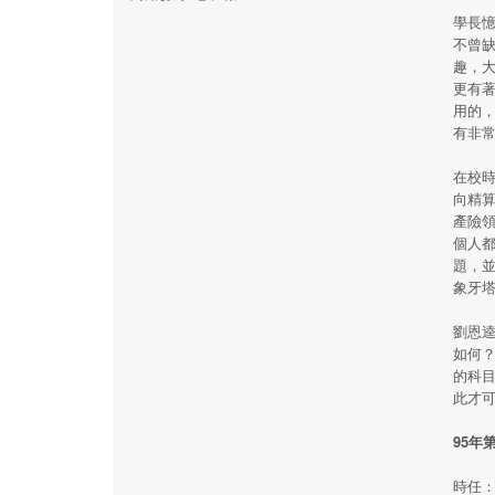
學長
不曾
趣，
更有
用的
有非
在校
向精算
產險
個人
題，
象牙
劉恩
如何
的科
此才
95年
時任