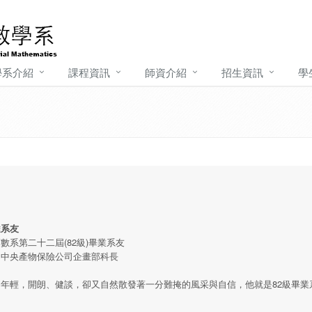
學系介紹
課程資訊
師資介紹
招生資訊
學
逵系友
數系第二十二屆(82級)畢業系友
：中央產物保險公司企畫部科長
年輕，開朗、健談，卻又自然散發著一分難掩的風采與自信，他就是82級畢業