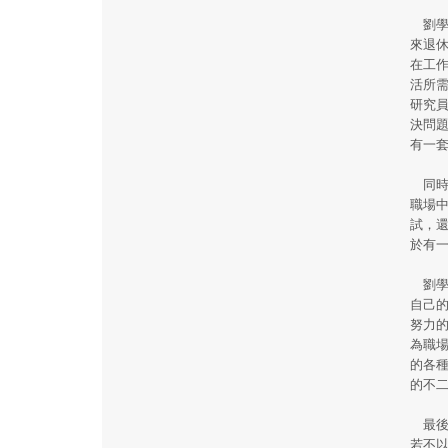
劉學
來退
在工
活所
研究
決問
有一
同時
職場
試，
於有
劉學
自己
努力
為職
的各
的不
最後
若不