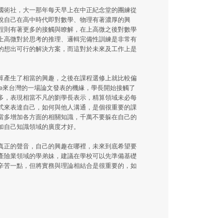
國術社，大一那年每天早上在中正紀念堂的團練從
說自己在高中時代即對數學、物理有著濃厚的興
程則有著更多的接觸與瞭解，在上高微之後對數學
上高微對於思考的推理、邏輯完備性訓練是非常有
的想出可行的解決方案，而這對於未來及工作上是
算產生了相當的興趣，之後在課程選修上就比較偏
maire來台灣的一場論文發表的機緣，學長開始接觸了
多，表現相當不凡的劉學長表示，精算領域未必每
式來表達自己，如何與他人溝通，是個很重要的課
當多增加各方面的相關知識，千萬不要躲在自己的
加自己知識領域的廣度才好。
真正的聲音，自己的興趣在哪裡，未來到底希望要
產險業領域的學弟妹，建議在學校可以先準備基礎
辛苦一點，但將實務與理論相結合是很重要的，如