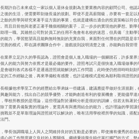
長期許自己未來成立一家以個人退休金規劃為主要業務內容的顧問公司。他認
休之後的生活，便需要即刻做長遠的規劃。即使不是高薪階級，亦要有一套足以
作之餘的所學與研究來著手這方面的事業，也就是建構出適合的投資策略以符合
需。而且目前他與老婆正著手幾個相關的案子，正一步步的實現他的夢想。劉學
員助理一職。其雖然公司對於員工的任用不免會有名校的迷思，但具備「主動學
題的能力，學習慾望高且能夠無時無刻的充實自我，來面對任何潛在的問題是非
套完善的模式，即在講求團隊合作中，遊戲規則說明清楚之後，亦能夠自我管理
在業界立足許久的學長認為，證照會是個人進入職場的一個腳踏石，許多業界
中個人的能力與努力依舊才是最必備的要件。證照考試只是很快進入職場做事的
還是會碰到各式各樣不是通過證照就能解決的工作問題，此時便仍然得時時刻刻
一定的工作經驗之後，再來準備較有感覺，也許這種模式是較為順利取得證照的
長根據他求學至工作的經歷給出學弟妹一些建議，建議應提早做好生涯規劃，
的興趣與能力，找出自己的競爭優勢，才能夠創造有利的發展機會，更能儘早達
的，學校所教授的是理論，這些理論對於邏輯分析是很好的訓練，但若太執著於
場除了需要具備紮實的理論外，更需具有與應用結合的能力，也許理論的學習讓
種挑戰並不是單靠理論與證照就可以解決的，唯有活用學校裡所學的知識，搭配
二法門。
，學長強調職場上人與人之間維持良好的互動是必要的，即使擁有優秀的在校
以虛心的工作態度建立良好的人際關係，繼續秉持學生時代單打獨鬥的方式，勢