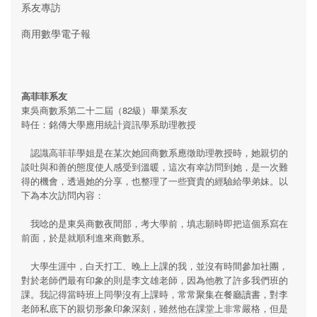
系友專訪
商用數學電子報
高菲菲系友
東吳商數系第二十二屆（82級）畢業系友
時任：銘傳大學應用統計資訊學系助理教授
認識高菲菲學姐是在某次她回商數系應徵助理教授時，她親切的
談吐與和善的態度使人感受到溫暖，這次有幸訪問到她，是一次難
得的機會，透過她的分享，也整理了一些寶貴的經驗給學弟妹。以
下為本次訪問內容：
我唸的是東吳商數夜間部，考大學前，填志願時即把這個系寫在
前面，於是就順利進來商數系。
大學生涯中，白天打工、晚上上課的我，並沒有時間參加社團，
對於老師們最有印象的則是李文雄老師，因為他教了許多我們班的
課。我記得當時班上同學沒有上課時，常常聚集在餐廳讀書，對李
老師私底下的親切形象印象深刻，雖然他在課堂上非常嚴格，但是