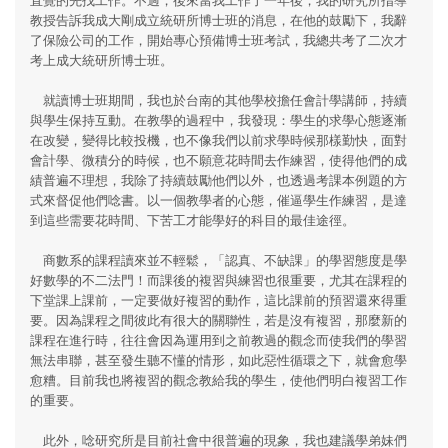
教授告訴我成大剛成立統研所博士班的消息，在他的鼓勵下，我辭
了保險公司的工作，開始專心預備博士班考試，我總共考了二次才
考上成大統研所博士班。
就讀博士班期間，我也於台南的其他學校擔任會計學講師，持續
與學生保持互動。在教學的過程中，我發現：學生的求學心態逐漸
在改變，變得比較投機，也不像我們以前求學時候那樣勤快，面對
會計學、微積分的時候，也不願意花時間去作練習，使得他們的成
績普遍不理想，我除了持續鼓勵他們以外，也透過考課本例題的方
式來督促他們唸書。以一個教學者的心態，催逼學生作練習，是達
到這些需要花時間、下苦工才能學好的科目的最佳途徑。
商數系的課程讀來並不輕鬆，「認真、不缺課」的學習態度是學
好數學的不二法門！而課後的複習與練習也很重要，尤其在課程的
下堂課上課前，一定要做好複習的動作，這比課前的預習還來得重
要。因為課程之間彼此有很大的關聯性，若是沒有複習，那麼新的
課程在進行時，往往會因為運用到之前教過的觀念而使我們的學習
無法串聯，甚至發生聽不懂的情形，如此惡性循環之下，就會愈學
愈糟。目前我也將複習的觀念教給我的學生，使他們明白複習工作
的重要。
此外，唸研究所是目前社會中很普遍的現象，我也建議學弟妹們