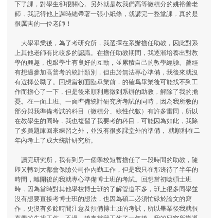
下了課，對學生卻很關心。另外就是教我們高等微積分的姚裕善老
師，我記得他上課時總帶著一張小紙條，就講完一整堂課，真的是
很厲害的一位老師！
大學畢業後，為了考研究所，我選擇在系辦擔任助教，因此對系
上其他老師有比較多的認識。在擔任助教期間，我逐漸培養出對教
學的興趣，也跟學生有良好的互動，並累積自己的教學經驗。曾經
有想過參加高普考的統計類別，但由於無法專心準備，我後來就沒
有選擇公職了。回想當初面臨畢業前，的確爲畢業後可能找不到工
作而擔心了一下，但是後來順利應徵到系辦的助教，解除了我的擔
憂。在一面上班、一面準備統計研究所考試的同時，因為我所教的
部分與我準備考試的科目（微積分、線性代數）有許多雷同，所以
在教學生的同時，我也複習了我要考的科目，可能因為如此，我除
了多買題庫回來練習之外，並沒有很多課堂外的準備， 就順利在二
年內考上了成大統計研究所。
讀完研究所，我有到另一個學校短暫擔任了一段時間的助教，隨
即又轉到大都會保險公司作內勤工作，但是我只在那邊待了半年的
時間，離開後的我就專心準備博士班的考試。回想當初唸碩士班
時，因為當時對其他學校博士班的了解管道不多，班上很多同學並
沒有想要直接考博士班的想法，也因為碩二必須忙碌於論文的寫
作，更沒有多餘時間注意及預備博士班的考試，所以畢業後我就很
直覺的先找工作。不過，後來當我工作了一年後，我的研究所指導