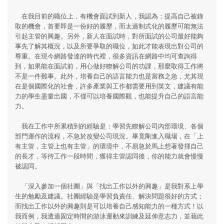
在我目前的職位上，有機會面試到新人，我認為：提高自己被錄
取的機會，首要即是一份好的履歷，而太過制式化的履歷可能無法
引起主管的興趣。另外，新人在面試時，對所面試的公司最好能夠
事先了解其概況，以及所要爭取的職位，如此才能表現出對公司的
尊重。在現今網路發達的時代裡，很多資訊在網路中均可查詢得
到，如果能在面試前，用心做好瞭解公司的功課，那麼取得工作將
不是一件難事。此外，培養自己的語言能力也是當務之急，尤其現
在是個國際化的社會，許多產業與工作都需要用到英文，建議有能
力的學生盡量出國，不僅可以培養國際觀，也能提升自己的語言能
力。
我在工作中所累積到的經驗是：學習先瞭解公司內部環境、各個
部門運作的流程，不急於改變公司現況。畢竟剛進入職場，在「上
有主管，主管上也有主管」的環境中，不易急於馬上想著發揮自己
的長才，等待工作一段時間，獲得主管認同後，你的能力就會慢慢
被認同。
「深入參加一個社團」與「找出工作以外的興趣」是我對系上學
生的勉勵及建議。社團經驗是學習負責任、解決問題很好的方式；
而找出工作以外的興趣則是可以培養自己感知能力的一種方式！以
我而例，我透過固定時間的游泳運動來訓練及延伸意志力，並藉此