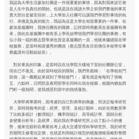
我認為大學生活參加社團是一件很重要的事情，因為對我來說它會
是人生中負責任的開始。也就是說在就讀大學之前我們要做的事其
實大部分是被安排的，上大學加入社團可以讓我們學習對事情的執
行、承擔及負責的能力，我認為這是大學生相當重要的一件事。在
參加基服團時，我擔任團長的職務，記得當時商數系在基服團有傳
承，因此在基服團中都有系上學長姐帶領我們學習社團的事務，有
位小我一屆的蔡志賢學弟也曾是基服團的一員，他後來繼續留在學
校服務，是當時相當優秀的團員（蔡志賢系友目前擔任本校學生事
務處課外活動組組長）。
對於東吳的印象，是當時設在法學院大樓地下室的社團辦公室，
現在已不復見。由於當時校區的限制，我們常戲稱：「在學校前門
跌倒，滾一圈爬起來就到了學校後門！」還有就是每每到了傍晚
五、六點時，日間部及夜間部學生同時出現在校園，校園內猶如西
門町一樣熱鬧，使我感受到當中的熱情蓬勃。
大學即將畢業時，因考慮到自己對商學的興趣，而決定報考研究
所，當時我報考的是：經濟、管理、及統計纇科，由於在商數系學
了比較多統計（數理統計、機率與統計、高等統計學、迴歸分析、
多變量分析等）及經濟，因此我在準備研究所上佔了點小小的優
勢，後來也順利在畢業前考上成大交通管理科學研究所。我於研究
所期間主修電信定價，也就是利用統計模型的模擬價格策略對整體
經濟環境的影響。甚至擔任管理數學助教，負責微積分、線性代