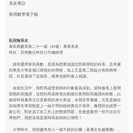
系友專訪
商用數學電子報
阮冠翰系友
東吳商數系第二十一屆（81級）畢業系友
時任：百商數位科技公司總經理
當初選擇東吳商數，是因為想要就讀北部商學院的科系，且考慮
到東吳大學是個口碑很好的學校，加上又是第二類組少有的商學
院，於是選填了這個系，後來也順利進入就讀。
在校生活中，我對馬淑瑩老師的印象最為深刻。當時修系上夜間
部開的高微課，沒想到馬老師竟自願擔任夜間部高微課的助教，以
她當時身兼系主任及教授的身分來說，令我非常佩服，尤其是她在
加強學生學習態度上一絲不茍的精神實在不簡單。像我現在經營一
家公司，對於員工在工作上的態度問題，也會盡量想一些方法去引
導他們，我想這就是當時馬老師的心情吧！
大學時代，我很慶幸加入一個不錯的社團（基層文化服務團），