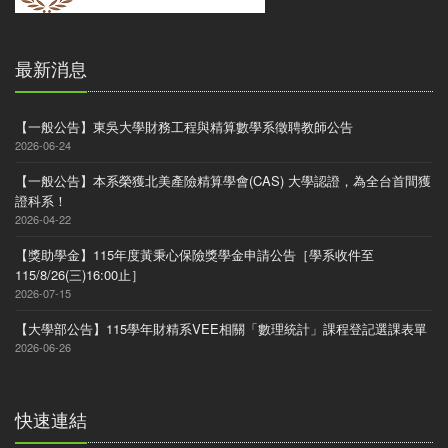
最新消息
【一般公告】東吳大學財務工程與精算數學系徵聘教師公告
2026-06-24
【一般公告】本系榮獲北美產險精算學會(CAS) 大學認證，為全台首間獲
證科系！
2026-04-22
【獎助學金】115年度黃秉心保險獎學金申請公告［學系收件至
115/8/26(三)16:00止］
2026-07-15
【大學部公告】115學年財精系VEE相關「數理統計」課程登記選課表單
2026-06-26
快速連結