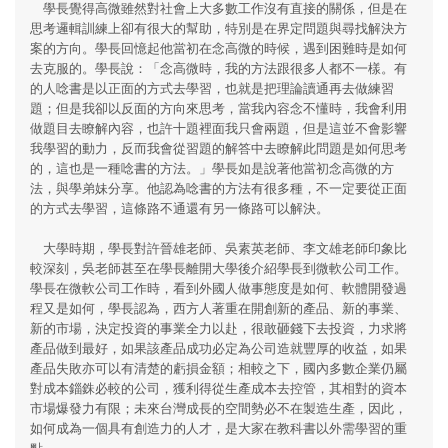
學長覺得高微雖然對社會上大多數工作沒有直接的關係，但是在
思考邏輯訓練上卻有很大的幫助，特別是在界定問題與尋找解決方
案的方向。學長回憶起他當初在念高微的時候，遇到困難時是如何
去克服的。學長說：「念高微時，我的方法跟很多人都不一樣。有
的人唸書是以正面的方式去學習，也就是把理論讀通再去做練習
題；但是我卻以反面的方向來思考，當我內容念不懂時，我會利用
做題目去瞭解內容，也許十題裡面我只會兩題，但是這並不會影響
我學習的動力，反而我會從習題的解答中去瞭解此問題是如何思考
的，這也是一種唸書的方法。」學長如是說著他當初念高微的方
法，與學弟妹分享。他認為唸書的方法有很多種，不一定要從正面
的方式去學習，這條路不通還有另一條路可以解決。
大學時期，學長對許晉雄老師、吳素英老師、李文雄老師印象比
較深刻，吳老師甚至在學長離開大學後介紹學長到微軟公司工作。
學長在微軟公司工作時，看到外國人做事態度是如何、軟體開發過
程又是如何，學長認為，西方人著重在開創新的產品、新的事業、
新的市場，決定投資的事業全力以赴，很敢砸錢下去投資，力求將
產品做到最好，如果該產品成功必定為公司造就豐厚的收益，如果
產品失敗亦可以有清楚的虧損金額；相較之下，國內多數企業仍屬
對成本錙銖必較的公司，獲利得從生產成本去控管，其相對的資本
市場爆發力有限；未來台灣成長的空間勢必不在製造生產，因此，
如何成為一個具有創造力的人才，是大家在教科書以外需學習的重
點。