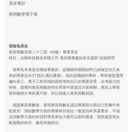
系友專訪
商用數學電子報
張智為系友
東吳商數系第二十三屆（83級）畢業系友
時任：合勤科技股份有限公司 電信業務處技術支援部 技術經理
張學長本身是念職校畢業的，從職校時期開始即已經確定自己未
來的專業走向(IT資訊/通訊產業)，因此從職校到專科，學長都是選擇
偏向資工、電子工程領域的課程增加自己的專業背景，在考插大的
時候，因看到東吳商數的招生簡章中跟資訊方面相關，再加上學長
當初微積分考的還不錯，所以就進入東吳商數就讀。
就讀東吳商數後，發現東吳商數在資訊專業部分跟自己想像中有
點差別，例如數學方面的專業科目就比一般資訊科系還要多，不過
這些數學方面的科目對學長來說大都可以順利通過，當然還是有比
較困難的科目，像高等微積分。