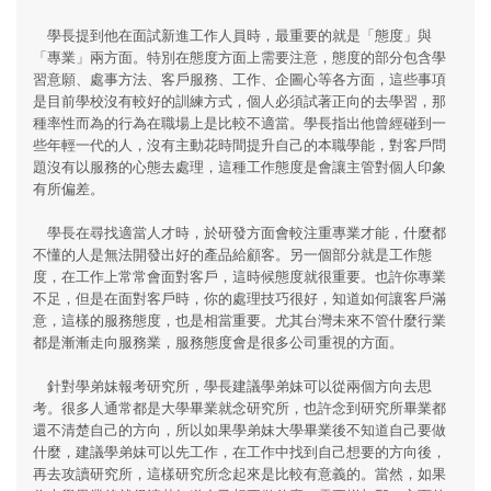
學長提到他在面試新進工作人員時，最重要的就是「態度」與
「專業」兩方面。特別在態度方面上需要注意，態度的部分包含學
習意願、處事方法、客戶服務、工作、企圖心等各方面，這些事項
是目前學校沒有較好的訓練方式，個人必須試著正向的去學習，那
種率性而為的行為在職場上是比較不適當。學長指出他曾經碰到一
些年輕一代的人，沒有主動花時間提升自己的本職學能，對客戶問
題沒有以服務的心態去處理，這種工作態度是會讓主管對個人印象
有所偏差。
學長在尋找適當人才時，於研發方面會較注重專業才能，什麼都
不懂的人是無法開發出好的產品給顧客。另一個部分就是工作態
度，在工作上常常會面對客戶，這時候態度就很重要。也許你專業
不足，但是在面對客戶時，你的處理技巧很好，知道如何讓客戶滿
意，這樣的服務態度，也是相當重要。尤其台灣未來不管什麼行業
都是漸漸走向服務業，服務態度會是很多公司重視的方面。
針對學弟妹報考研究所，學長建議學弟妹可以從兩個方向去思
考。很多人通常都是大學畢業就念研究所，也許念到研究所畢業都
還不清楚自己的方向，所以如果學弟妹大學畢業後不知道自己要做
什麼，建議學弟妹可以先工作，在工作中找到自己想要的方向後，
再去攻讀研究所，這樣研究所念起來是比較有意義的。當然，如果