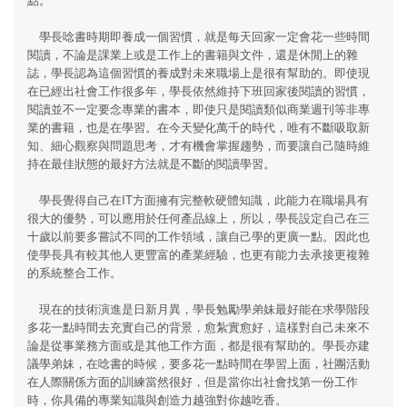
學長唸書時期即養成一個習慣，就是每天回家一定會花一些時間
閱讀，不論是課業上或是工作上的書籍與文件，還是休閒上的雜
誌，學長認為這個習慣的養成對未來職場上是很有幫助的。即使現
在已經出社會工作很多年，學長依然維持下班回家後閱讀的習慣，
閱讀並不一定要念專業的書本，即使只是閱讀類似商業週刊等非專
業的書籍，也是在學習。在今天變化萬千的時代，唯有不斷吸取新
知、細心觀察與問題思考，才有機會掌握趨勢，而要讓自己隨時維
持在最佳狀態的最好方法就是不斷的閱讀學習。
學長覺得自己在IT方面擁有完整軟硬體知識，此能力在職場具有
很大的優勢，可以應用於任何產品線上，所以，學長設定自己在三
十歲以前要多嘗試不同的工作領域，讓自己學的更廣一點。因此也
使學長具有較其他人更豐富的產業經驗，也更有能力去承接更複雜
的系統整合工作。
現在的技術演進是日新月異，學長勉勵學弟妹最好能在求學階段
多花一點時間去充實自己的背景，愈紮實愈好，這樣對自己未來不
論是從事業務方面或是其他工作方面，都是很有幫助的。學長亦建
議學弟妹，在唸書的時候，要多花一點時間在學習上面，社團活動
在人際關係方面的訓練當然很好，但是當你出社會找第一份工作
時，你具備的專業知識與創造力越強對你越吃香。