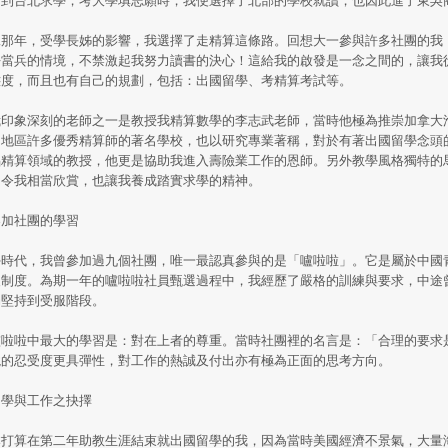
那年，受學長姊的影響，我選擇了走精算這條路。回想大一參與許多社團的我
去當兵的情境，不禁激起我努力讀書的決心！這給我的啟發是一念之間的，讓我
態度，而且也有自己的規劃，包括：出國留學、考精算考試等。
象深刻的老師之一是教授我精算數學的李志武老師，當時他極為推崇加拿大滑鐵盧大學(Uni
加地區許多優秀精算師的著名學校，也以研究專業著稱，對於有著出國留學念頭
倡精算領域的教授，他更是協助我進入壽險業工作的恩師。另外教學風格獨特的
，令我相當欣賞，也讓我養成踏實求學的精神。
參加社團的學習
時代，我曾參加過九個社團，唯一最認真參與的是「嚧啦啦」。它是屬於中國
級制度。為期一年的嚧啦啦社員甄選過程中，我經歷了嚴格的訓練與要求，中途
仍堅持到受服階段。
啦啦中最大的學習是：對在上者的尊重。當時社團裡的名言是：「合理的要求
境的忍受度更具彈性，對工作的熱誠及付出亦有極為正面的思考方向。
留學與工作之抉擇
打算在第二年助教生涯結束就出國留學的我，因為當時美國經濟不景氣，大量