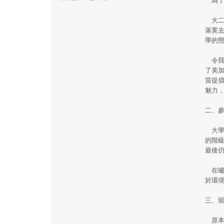
大二
落寞
學的
令我印
了美
當提
魅力
二、
大學
的階
最後
在嚧
於環
三、
原本