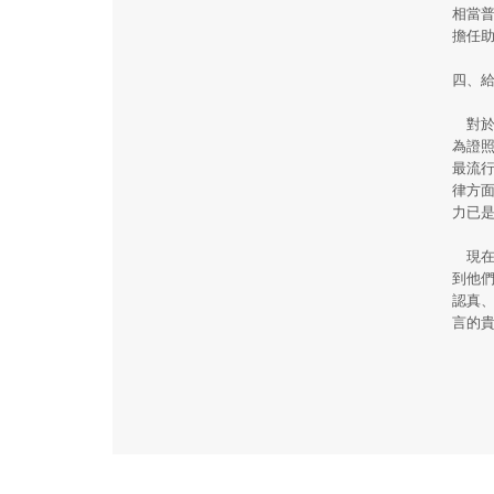
相當
擔任
四、
對於
為證
最流行
律方
力已
現在
到他
認真
言的