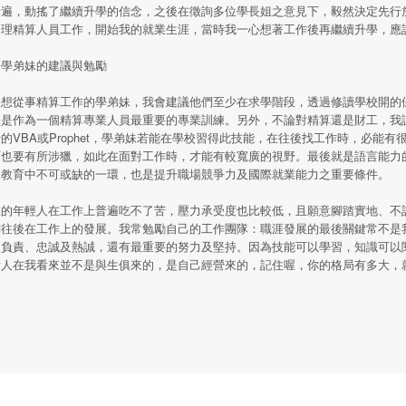
普遍，動搖了繼續升學的信念，之後在徵詢多位學長姐之意見下，毅然決定先行
助理精算人員工作，開始我的就業生涯，當時我一心想著工作後再繼續升學，應
給學弟妹的建議與勉勵
想從事精算工作的學弟妹，我會建議他們至少在求學階段，透過修讀學校開的
照是作為一個精算專業人員最重要的專業訓練。另外，不論對精算還是財工，我
的VBA或Prophet，學弟妹若能在學校習得此技能，在往後找工作時，必能
面也要有所涉獵，如此在面對工作時，才能有較寬廣的視野。最後就是語言能力
是教育中不可或缺的一環，也是提升職場競爭力及國際就業能力之重要條件。
的年輕人在工作上普遍吃不了苦，壓力承受度也比較低，且願意腳踏實地、不
們往後在工作上的發展。我常勉勵自己的工作團隊：職涯發展的最後關鍵常不是
、負責、忠誠及熱誠，還有最重要的努力及堅持。因為技能可以學習，知識可以
貴人在我看來並不是與生俱來的，是自己經營來的，記住喔，你的格局有多大，