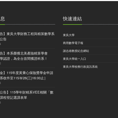
消息
快速連結
告】東吳大學財務工程與精算數學系
東吳大學
公告
商用數學電子報
4
謝志雄教授紀念網站
告】本系榮獲北美產險精算學會
) 大學認證，為全台首間獲證科系！
東吳大學統一入口
2
東吳大學校務行政資訊系統
金】115年度黃秉心保險獎學金申請
收件至115/8/26(三)16:00止］
5
公告】115學年財精系VEE相關「數
課程登記選課表單
6