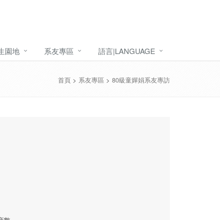
生園地
系友專區
語言|LANGUAGE
首頁
>
系友專區
>
80級童嬋娟系友專訪
商數。