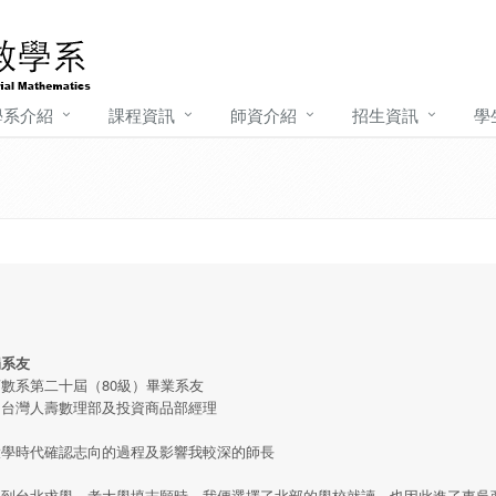
學系介紹
課程資訊
師資介紹
招生資訊
學
娟系友
數系第二十屆（80級）畢業系友
：台灣人壽數理部及投資商品部經理
大學時代確認志向的過程及影響我較深的師長
到台北求學，考大學填志願時，我便選擇了北部的學校就讀，也因此進了東吳