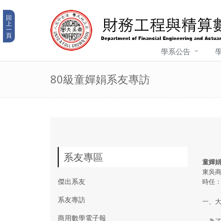
回
上
一
頁
學系公告
80級童嬋娟系友專訪
系友專區
童嬋
東吳商
傑出系友
時任
系友專訪
一、
商用數學電子報
為了