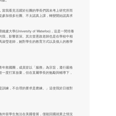
，當我看見活躍於社團的學長們因未考上研究所而
從參加很多社團、不太認真上課，轉變開始認真求
versity of Waterloo)，這是一間培養
的我，影響甚深。其次曾憲政老師也是在學校中相
馬淑瑩老師，她對學生的教育方式以及個人的教學
青年救國團，成員皆以「服務」為宗旨，遵行嚴格
曾一度打算放棄，但在直屬學長的勉勵與輔導下，
是訓練，不合理的要求是磨練。」這使我於日後對
海外留學生無法在美國發展，僅能回國就業之情況