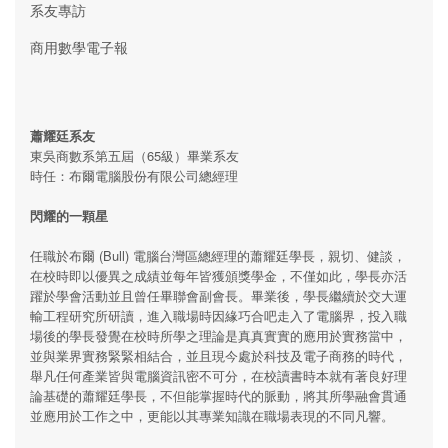
系友專訪
商用數學電子報
蕭耀廷系友
東吳商數系第五屆（65級）畢業系友
時任：布爾電腦股份有限公司總經理
閃耀的一顆星
任職於布爾 (Bull) 電腦台灣區總經理的蕭耀廷學長，親切、健談，
在校時即以優異之成績並每年皆獲頒獎學金，不僅如此，學長亦活
躍於學會活動並且曾任畢聯會副會長。畢業後，學長繼續於交大運
輸工程研究所研讀，進入職場時因緣巧合吧走入了電腦界，投入職
場後的學長發覺在校時所學之理論是真真實實的應用於實務當中，
並與業界實務緊緊相結合，並且現今處於科技及電子商務的時代，
舉凡任何產業皆與電腦資訊密不可分，在校讀書時本就有著良好理
論基礎的蕭耀廷學長，不但能掌握時代的脈動，將其所學融會貫通
並應用於工作之中，更能以其專業知識在職場表現的不同凡響。