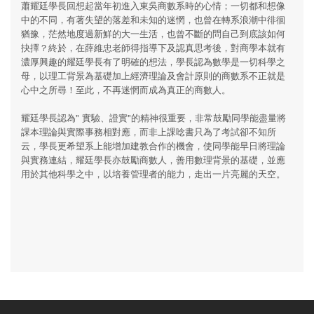
蕭耀廷學長回想起當年初進入東吳商數系時的心情；一切都和想像
中的不同，有著失望的落差和未知的迷惘，也曾在轉系浪潮中徘徊
猶豫，茫然地度過新鮮的大一生活，也曾不斷的問自己到底該如何
抉擇？終於，在薛維忠老師得指導下及認真思考後，對商學本就有
濃厚興趣的耀廷學長有了明確的想法，學長認為數學是一切科學之
母，以理工背景為基礎加上經濟理論及會計原則的商數系不正就是
心中之所尋！至此，不再迷惘而成為真正的商數人。
耀廷學長認為" 實驗、證實"的精神很重要，非常鼓勵同學能盡量將
課本理論與實際事務相對應，而非上課唸書只為了考試卻不知所
云，學長更希望系上能增加建教合作的機會，使同學能早日將理論
與實務連結，耀廷學長亦鼓勵商數人，善用數理背景的基礎，並應
用於其他科學之中，以培養管理者的能力，走出一片亮麗的天空。