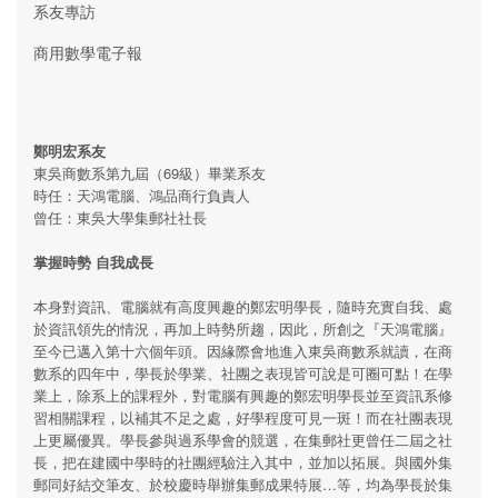
系友專訪
商用數學電子報
鄭明宏系友
東吳商數系第九屆（69級）畢業系友
時任：天鴻電腦、鴻品商行負責人
曾任：東吳大學集郵社社長
掌握時勢 自我成長
本身對資訊、電腦就有高度興趣的鄭宏明學長，隨時充實自我、處
於資訊領先的情況，再加上時勢所趨，因此，所創之『天鴻電腦』
至今已邁入第十六個年頭。因緣際會地進入東吳商數系就讀，在商
數系的四年中，學長於學業、社團之表現皆可說是可圈可點！在學
業上，除系上的課程外，對電腦有興趣的鄭宏明學長並至資訊系修
習相關課程，以補其不足之處，好學程度可見一斑！而在社團表現
上更屬優異。學長參與過系學會的競選，在集郵社更曾任二屆之社
長，把在建國中學時的社團經驗注入其中，並加以拓展。與國外集
郵同好結交筆友、於校慶時舉辦集郵成果特展…等，均為學長於集