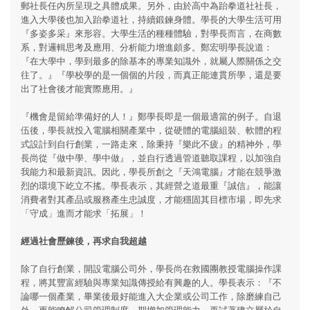
郵社長任內所呈現之具體成果。另外，由於高中為跆拳道社社長，
進入大學後也加入跆拳道社，持續鍛鍊身體。學長的大學生活可用
『多姿多采』來形容。大學生活的種種體驗，對學長而言，在商數
系，對邏輯思考及應用、分析能力增進頗多。鄭宏明學長說道：
『在大學中，學到最多的除基本的專業知識外，就屬人際關係之交
往了。』『學校學的是一個個的片段，而真正能連貫所學，還是要
出了社會後才能實際應用。』
『機會是留給準備好的人！』鄭學長即是一個最適當的例子。自退
伍後，學長就投入電腦相關產業中，從硬體的電腦組裝、軟體的程
式設計到自行創業，一路走來，除秉持『樂此不疲』的精神外，學
長尚從『做中學、學中做』，並自行透過管道聽取課程，以加強自
我能力和最新資訊。因此，學長所創之『天鴻電腦』才能在競爭激
烈的環境下屹立不搖。學長表示，其經營之道最重『誠信』，能讓
消費者對其產品或服務產生忠誠度，才能穩固其目標市場，即先求
「守成」進而才能求「拓展」！
經過社會歷鍊後，再求自我超越
除了自行創業，開設電腦公司外，學長尚在救國團教授電腦操作課
程，將其豐富經驗與專業知識傳授給有興趣的人。學長表示：『不
論哪一個產業，畢業後最好能進入大企業或公司工作，除磨練自己
外，更能瞭解公司管理制度，期增加管理能力，再試著建立屬於自