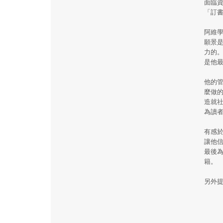
面臨
「訂
阿維
願景
力的
是他
他的
麼做
造就
為讀
有感
讓他
最後
籍。
另外