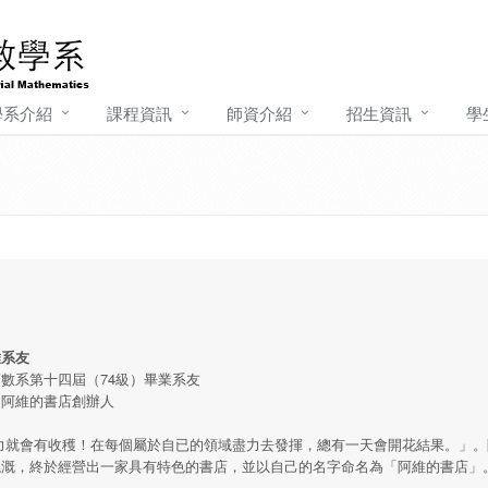
學系介紹
課程資訊
師資介紹
招生資訊
學
維系友
數系第十四屆（74級）畢業系友
：阿維的書店創辦人
力就會有收穫！在每個屬於自已的領域盡力去發揮，總有一天會開花結果。」。
澆溉，終於經營出一家具有特色的書店，並以自己的名字命名為「阿維的書店」