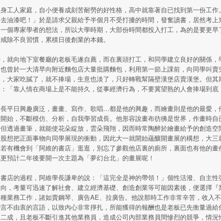
出身工人家庭，自小便養成刻苦耐勞的好性格，高中就靠著自已找到第一份工作
起去油漆吧！」於是請求父親給予半個月不受打擾的時間，發奮讀書，居然考上
為一個專家學者的想法，所以大學時期，大部份時間都投入打工，為的是要更早
並戒除不良習慣，累積日後創業的本錢。
時，就向地下室餐廳的老板毛遂自薦，而在裏頭打工，和同學建立良好的關係，
。也曾於一大清早向附近麵包店大量批購麵包，利用第一節上課前，向同學叫賣
了，大家吃膩了，就不捧場，生意也淡了，只好轉戰幫隔壁漢堡店賣漢堡。但其
到：「靠人情在商場上是不能持久，從事經濟行為，不要冀望熟的人會捧場到底
學長平日興趣廣泛，畫畫、寫作、歌唱…都是他的興趣，而繪畫則是他的最愛，
冊開始，不斷模仿、分析，自我學習成長。他形容說畫布彷彿是世界，作畫時自
，但透過畫筆，就能使花朵綻放，雲朵飛翔，因而時常陶醉於繪畫給予的創造空
一股想把正面事物向同學展現的衝動，因此大一就開始蘊釀開畫展的構想，大三
。若有機會到「阿維的書店」逛逛，別忘了參觀他店裏的廁所，裏面也有他的畫
他更預計二年後要開一次主題為「夢幻台北」的畫展呢！
開書店的過程，阿維學長謙卑的說：「這完全是神的帶領！」個性活潑、自主性
方向，考量可迅速了解社會、建立經濟基礎、創造創業等可能因素後，便選擇『
各種業務工作，諸如賣鋼琴、廣告AE、拉廣告。他說那時工作非常辛苦，收入
些言不由衷的言語，以致內心非常掙扎，所能獲得的報酬也是老板已先衡量過給
近二成，且老板不斷引進其他業務員，造成公司內部業務員間慘烈的競爭，情況