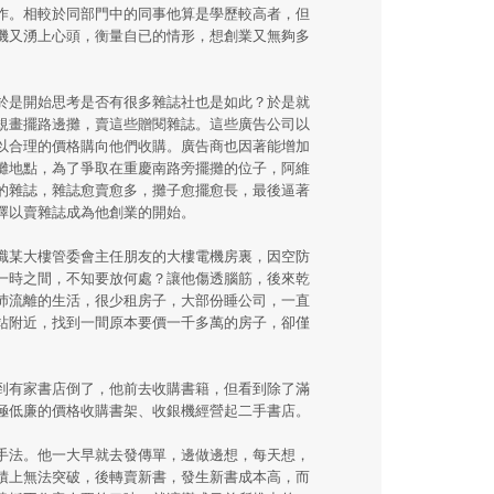
作。相較於同部門中的同事他算是學歷較高者，但
機又湧上心頭，衡量自已的情形，想創業又無夠多
於是開始思考是否有很多雜誌社也是如此？於是就
規畫擺路邊攤，賣這些贈閱雜誌。這些廣告公司以
以合理的價格購向他們收購。廣告商也因著能增加
攤地點，為了爭取在重慶南路旁擺攤的位子，阿維
的雜誌，雜誌愈賣愈多，攤子愈擺愈長，最後逼著
擇以賣雜誌成為他創業的開始。
職某大樓管委會主任朋友的大樓電機房裏，因空防
一時之間，不知要放何處？讓他傷透腦筋，後來乾
沛流離的生活，很少租房子，大部份睡公司，一直
站附近，找到一間原本要價一千多萬的房子，卻僅
到有家書店倒了，他前去收購書籍，但看到除了滿
極低廉的價格收購書架、收銀機經營起二手書店。
手法。他一大早就去發傳單，邊做邊想，每天想，
積上無法突破，後轉賣新書，發生新書成本高，而