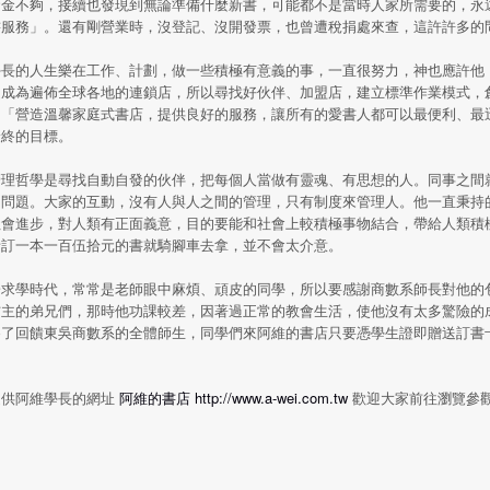
資金不夠，接續也發現到無論準備什麼新書，可能都不是當時人家所需要的，永
書服務」。還有剛營業時，沒登記、沒開發票，也曾遭稅捐處來查，這許許多的
學長的人生樂在工作、計劃，做一些積極有意義的事，一直很努力，神也應許他
是成為遍佈全球各地的連鎖店，所以尋找好伙伴、加盟店，建立標準作業模式，
。「營造溫馨家庭式書店，提供良好的服務，讓所有的愛書人都可以最便利、最
最終的目標。
管理哲學是尋找自動自發的伙伴，把每個人當做有靈魂、有思想的人。同事之間
的問題。大家的互動，沒有人與人之間的管理，只有制度來管理人。他一直秉持
社會進步，對人類有正面義意，目的要能和社會上較積極事物結合，帶給人類積
者訂一本一百伍拾元的書就騎腳車去拿，並不會太介意。
於求學時代，常常是老師眼中麻煩、頑皮的同學，所以要感謝商數系師長對他的
信主的弟兄們，那時他功課較差，因著過正常的教會生活，使他沒有太多驚險的
為了回饋東吳商數系的全體師生，同學們來阿維的書店只要憑學生證即贈送訂書
提供阿維學長的網址
阿維的書店 http://www.a-wei.com.tw
歡迎大家前往瀏覽參