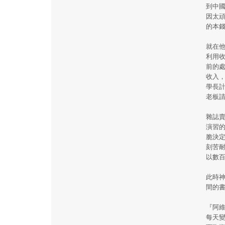
到中
因太
的本
就在
利用
前的
收入
學長
老板
雜誌
演習
脆決
刻苦
以數
此時
間的
『阿
每天