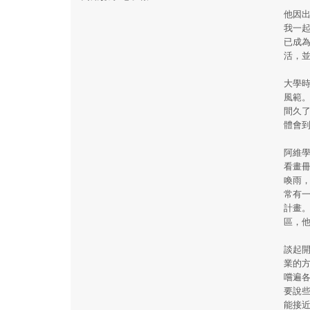
他因
我一
已成
活，
大學
風範
間久
體會
阿維
看畫
喚雨
常有
計畫
區，
談起
業的
嚐遍
要說
能接