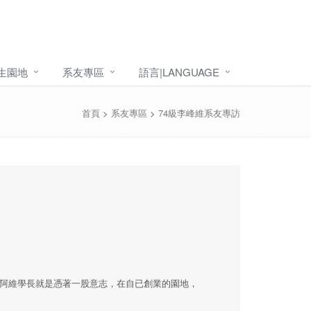
生園地
系友專區
語言|LANGUAGE
首頁
>
系友專區
>
74級李峰維系友專訪
阿維學長就是憑著一股意志，在自已創業的園地，
。