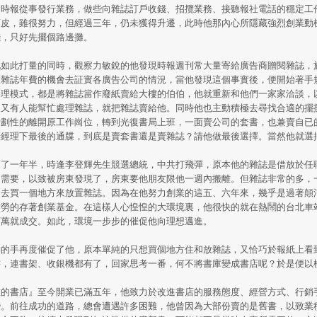
國時報從事發行業務，做些向雜誌訂戶收錢、招攬業務、接聽報社電話的穩定工
頑皮，雖很努力，但經過三年，仍未獲得升遷，此時他那內心所隱藏強烈創業動
錢，只好先擺個路邊攤。
他如此打量的同時，觀察力敏銳的他發現時報週刊常大量寄給廣告商贈閱雜誌，
收雜誌年費的機會去証實各廣告公司的情況，當他發現這個事實後，便開始著手
處理模式，都是將雜誌當作廢紙賣給大樓的伯伯，他就重新和他們一家家洽談，
，又有人能幫忙處理雜誌，就把雜誌賣給他。同時他也主動積極去尋找合適的擺
計劃性的離開原工作崗位，轉到光復書局上班，一面賣公司的套書，也兼賣自已
請經理下最後的通牒，到底是賣套書還是賣雜誌？請他做最後選擇。當然他就選
賣了一年半，時逢李登輝先生競選總統，中共打飛彈，原本他的雜誌是借放於任
的需要，以致被房東發現了，房東要他朋友限他一週內搬離。但雜誌非常的多，
定去買一個地方來放置雜誌。因為在他努力創業的這五、六年來，幾乎是過著顛
耐勞的存著創業基金。在這樣人心惶惶的大環境裏，他很快的就在熱鬧的台北車
百萬就成交。如此，環境一步步的催促他向理想邁進。
神的手再度催促了他，原本單純的只想買個地方住和放雜誌，又恰巧於報紙上看
書，連書架、收銀機都有了，回家思考一番，何不將書庫變成書店呢？於是便以
維的書店』至今開業已滿五年，他致力於改進書店的服務態度、經營方式、行銷
變。前往成功的道路，總會遭遇許多困難，他曾因為大部份賣的是舊書，以致業