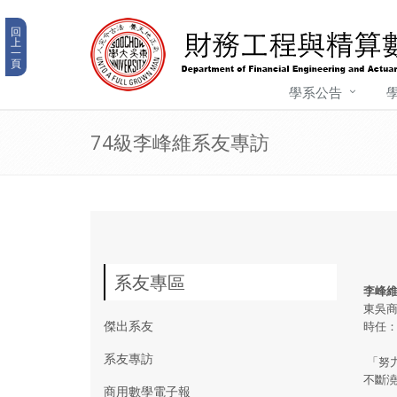
回
上
一
頁
學系公告
74級李峰維系友專訪
系友專區
李峰
東吳商
傑出系友
時任
系友專訪
「努
不斷
商用數學電子報