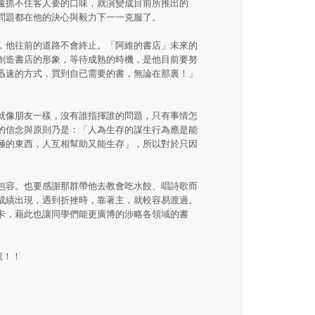
遠抓不住客人要的口味，就演變成目前所推出的
問題都在他的決心與毅力下一一克服了。
，他往前的道路不會終止。「阿維的書店」未來的
創造書店的形象，等待成熟的時機，是他目前要努
迅速的方式，買到自已需要的書，無論在那裏！」
就像朋友一樣，沒有誰指揮誰的問題，只有事情怎
的信念與原則乃是：「人為生存的謀生行為應是能
極的東西，人互相幫助又能生存」，所以對於只因
包容。也要感謝那群帶他去教會吃水餃、唱詩歌而
成績出現，遇到折挫時，靠著主，就較容易渡過。
卡，藉此也讓同學們能更廣博的涉略各領域的書
觀！！