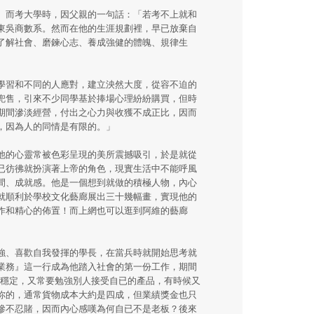
。而考大學時，因父親的一句話：「若考不上就和
東吳商數系。然而在他的生涯規劃裡，早已放棄自
了解社會、磨鍊心志、養成強健的體魄、規律生
學習和不同的人應對，建立泱然大度，從容不迫的
兜售，引來不少同學基於捧場心理紛紛購買，但時
期間滲淡經營，付出之心力與收獲不成正比，因而
，因為人的同情是有限的。」
他的心靈常被色彩呈現的美所震撼吸引，於是就從
已彷彿就扮演著上帝的角色，現實生活中不能呼風
間、成就感。他是一個想到就做的積極人物，內心
就順利於學校文化藝廊展出三十幾幅畫，實現他的
作和精心的佈置！而上網也可以逛到阿維的藝廊
強、喜歡自我發揮的學長，在當兵時就開始思考就
業務』這一行成為他踏入社會的第一份工作，期間
不穩定，又常要勉強別人接受自已的產品，有時候又
你的，通常貨物成本大約是四成，但業績獎金也只
慘不忍賭，因而內心感嘆為何自已不是老板？後來