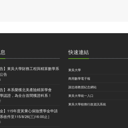
消息
快速連結
告】東吳大學財務工程與精算數學系
東吳大學
公告
商用數學電子報
4
謝志雄教授紀念網站
告】本系榮獲北美產險精算學會
) 大學認證，為全台首間獲證科系！
東吳大學統一入口
2
東吳大學校務行政資訊系統
金】115年度黃秉心保險獎學金申請
收件至115/8/26(三)16:00止］
5