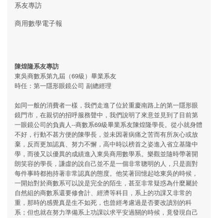
系友專訪
商用數學電子報
陳煌隆系友專訪
東吳商數系第九屆（69級）畢業系友
時任：第一隱形眼鏡公司 副總經理
如同一般的消費者一樣，我們走進了位於重慶南路上的第一隱形眼
鏡門市，在親切的招呼服務聲中，我們說明了來意並見到了目前第
一眼鏡公司的負責人--商數系69級畢業系友陳煌隆學長。從小就身體
不好，行動不甚方便的陳學長，並未因著病痛之苦而有所灰心或放
棄，反而更加認真、努力不懈，高中時以榜首之姿進入省立基隆中
學，而後又以優異的成績進入東吳商用數學系。樂觀並隨時帶著開
朗笑容的學長，謙虛的說自己並不是一個非常聰明的人，只是面對
每件事時都抱持著非常認真的態度。他笑著回憶起唸東吳的時候，
一開始對於商數系可以說是完全的陌生，甚至非常疑惑為什麼屬於
自然組的商數系還要修會計、經濟等科目，系上的功課又非常的
重，那時的感覺真是生不如死，也曾經考慮過是否要改讀別的科
系；但也就在努力準備系上功課以求平安過關的時候，竟發現自己