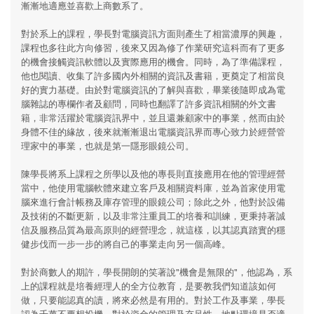
漸漸地適應並喜歡上商數系了。
對於系上的課程，學長對電腦資訊方面則產生了相當濃厚的興趣，
課程也多往此方向修習，後來又因為修了作業研究這科而有了更多
的機會接觸資訊軟體以及實際應用的機會。同時，為了準備課程，
他也閱讀、收集了許多國內外相關的資訊及書籍，更奠定了相當良
好的實力基礎。由於對電腦資訊的了解與喜歡，畢業後隨即成為電
腦雜誌的專欄作者及顧問，同時也翻譯了許多資訊相關的外文書
籍，非常活躍於電腦資訊界中，並且還兼顧家中的事業，然而由於
身體不佳的緣故，後來就漸漸退出電腦資訊界而專心致力於經營管
理家中的事業，也就是第一隱形眼鏡公司。
陳學長將系上課程之所學以及他的專長則直接應用在他的管理經營
當中，他使用電腦軟體來建立客戶及相關資料庫，並為首家使用電
腦來進行會計帳務及庫存管理的眼鏡公司；除此之外，他對於設備
及技術的不斷更新，以及非常注重員工的培養和訓練，更秉持著誠
信及服務品質為最高原則的經營理念，就這樣，以其認真踏實的穩
健步伐而一步一步的將自己的事業走向另一個高峰。
對於商數人的期許，學長開朗的笑著說"機會是無限的"，他認為，系
上的課程就是培養經理人的全方位教育，是要教我們知道該如何
做，只要能認真的讀，將來必然是有用的。對於工作及事業，學長
認為千萬不要想投機，對於資金的管理及充足性，地點環境是否適