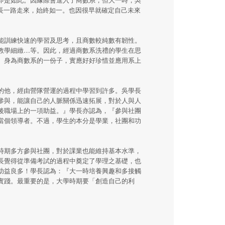
學長一路走來，始終如一。也因很早就確定自己未來
能訓練快速的學習及思考，且商數較純數有韌性。
教學細緻…等。因此，經過商數系洗禮的學生在思
。身為商數系的一份子，實應好好珍惜並應用系上
的他，經由營隊營運的過程中學習到許多。吳學長
參與，能讓自己的人脈關係迅速拓展，對於人與人
後職場上的一項助益。』學長亦認為，『參與社團
當個領導者。不過，學生的本分是學業，社團和功
時期多方參與社團，對於課業也能維持基本水準，
長覺得從準備考試的過程中奠定了學理之基礎，也
助益良多！學長認為：『大一時培養興趣和多接觸
實踐。最重要的是，大學時期要「創造自己的利