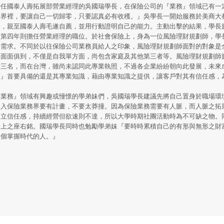
擔任國泰人壽拓展部營業經理的吳國瑞學長，在保險公司的『業務』領域已有一
世界裡，要讓自己一切歸零，只要認真必有收穫。』吳學長一開始服務於美商大
路，親至國泰人壽毛遂自薦，並用行動證明自己的能力。主動出擊的結果，學長
，第四年則擔任營業經理的職位。於社會保險上，身為一位風險理財規劃師，學
之需求。不同於以往保險公司業務員給人之印象，風險理財規劃師面對的對象是
，面面俱到，不僅是自我單方面，尚包含家庭及其他第三者等。風險理財規劃師
前三名，而在台灣，雖尚未認同此專業執照，不過各企業紛紛朝向此發展，未來
師』首要具備的還是其專業知識，藉由專業知識之提供，讓客戶對其有信任感，
『業務』領域有興趣或憧憬的學弟妹們，吳國瑞學長建議先將自己置身於職場環
進入保險業務界要有計畫，不要太莽撞。因為保險業務需要有人脈，而人脈之拓
建立信任感，持續經營但欲速則不達，所以大學時期社團活動時為不可缺之物。
場上之座右銘。國瑞學長同時也勉勵學弟妹『要時時累積自己的有形與無形之財
做個掌握時代的人。』