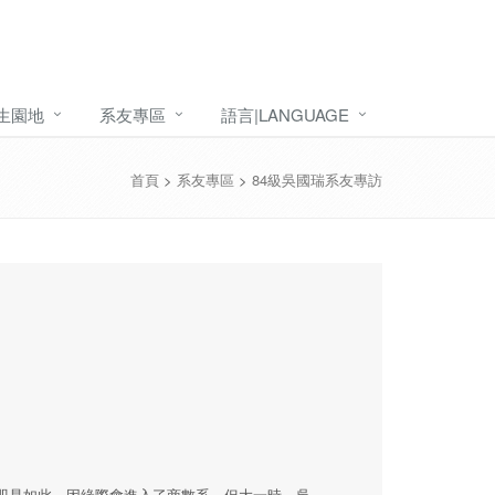
生園地
系友專區
語言|LANGUAGE
首頁
>
系友專區
>
84級吳國瑞系友專訪
即是如此。因緣際會進入了商數系，但大一時，吳