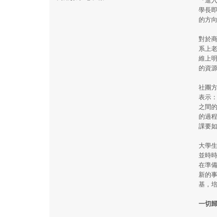
學長即
的方
對於
系上
維上
的資
社團
表示
之間
的過
課要
大學
並時
在準
新的
基，
一切歸