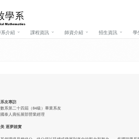
學系介紹
課程資訊
師資介紹
招生資訊
學
瑞系友專訪
數系第二十四屆（84級）畢業系友
：國泰人壽拓展部營業經理
美 逐夢踏實
入某個環境是種緣分，緣分得以延續或發展則來自於毅力和努力。』吳國瑞學長