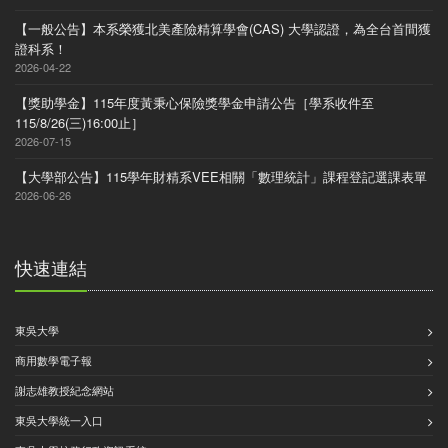
【一般公告】本系榮獲北美產險精算學會(CAS) 大學認證，為全台首間獲
證科系！
2026-04-22
【獎助學金】115年度黃秉心保險獎學金申請公告［學系收件至
115/8/26(三)16:00止］
2026-07-15
【大學部公告】115學年財精系VEE相關「數理統計」課程登記選課表單
2026-06-26
快速連結
東吳大學
商用數學電子報
謝志雄教授紀念網站
東吳大學統一入口