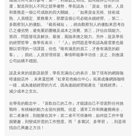
運，製造與別人不同之競爭優勢，學長認為：「資金、技術、人員
和業務是一個公司成敗的四大關鍵。」「如果資金充裕、技術成
熟、人員穩定、業務量大，那麼這個公司必能永續經營。」第二，
多觀察別人的優點。『截長補短 』，經由觀察別人的優點來思考自
己之優劣勢，避免重蹈覆轍及成本之浪費。第三，評估自我能力。
第四，問題發現及解決。最後，風險承擔之能力。另外，提及學長
的經營哲學，詹學長表示：『『人』的問題是學長認為最需要也最
難以管理的一項課題，但也『唯有滿意的員工，才會有滿意的顧
客』。」因此，人員管理得當，事情即能事半功倍；反之，則會讓
公司結構不穩固。
談及未來的規劃及願景，學長充滿信心的表示，除了現有的網路咖
啡連鎖店外 ，未來還想將『虹韋彩色輸出中心』拓展成像網路咖啡
一樣，成為連鎖經營的方式，因為連鎖經營能產生『規模經濟』，
減少成本之支出。
在學長的觀念中，『喜歡自己的工作』才能讓自己不管面對任何挑
戰時，有積極的動力去迎向挑戰。但是，通常工作和興趣難兩全，
若二者兼得，則能樂在其中；若二者不可得兼時，如何從工作中發
掘樂趣，則變成所需的工作態度。而『 多嘗試、多學習 』，則是尋
找自己興趣之方法！