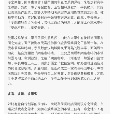
厚之興趣，因而也修習了幾門國貿和企管系的課程，來增加對商學
之瞭解。然而，除了修習國貿、企管相關課程外，學長從大一開始
就實地操作股票，並於大學時期考到證券及期貨營業員之證照。種
種學習動力，皆起因於對商學領域有興趣所致。由此，學長表示：
「要能瞭解自己的個性，尋找出自己的興趣，才能在工作或求學中
『樂此不疲』，享受樂趣。」
從學校畢業後，學長選擇先服兵役，由於在大學中有接觸過商學方
面之知識，退伍後則在元富證券擔任證券營業員之工作近一年。在
股市最高峰時期，學長毅然決然離開炙手可熱的證券業，而與幾位
朋友一起合資開設『網路咖啡店』，主要是因看準網路咖啡的市場
前景可期、利潤頗豐。之後『網路咖啡』日漸蓬勃，加盟者日益增
加，學長現在已有三、四家所屬之『數位空間』網路咖啡連鎖店分
佈於台北縣板橋、新莊地區。最近尚成立一家彩色輸出中心，專營
廣告設計等業務。學長堅持自己的興趣，勇於嘗試各種機會，才能
從中選擇出適合自己的工作，並在工作中得到成就感及向上之動
力。
多看、多聽、多學習
對於有意自行創業的學弟妹，詹明富學長建議面對現今之環境、市
場及消費者之需求，如何在競爭激烈的市場上佔有一席之地？！有
幾個方向可當作參考：第一，利基點之尋找。如何維持公司的營