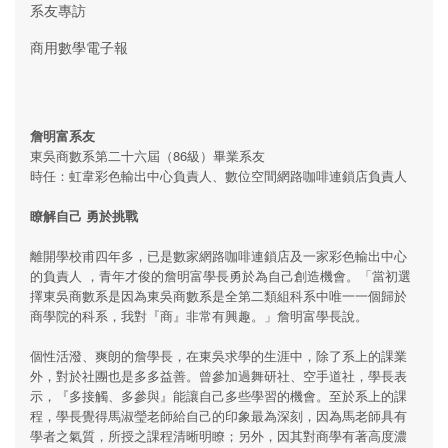
系友專訪
商用數學電子報
詹明富系友
東吳商數系第二十六屆（86級）畢業系友
時任：虹韋彩色輸出中心負責人、數位空間網路咖啡連鎖店負責人
瞭解自己 勇於挑戰
離開學校甫四年多，已是數家網路咖啡連鎖店及一家彩色輸出中心
的負責人 ，青年才俊的詹明富學長勇於為自己創造機會。「當初選
擇東吳商數系是因為東吳商數系是全第二類組科系中唯一一個歸於
商學院的科系，我對『商』非常有興趣。」詹明富學長說。
個性活潑、爽朗的詹學長，在東吳求學的生涯中，除了系上的課業
外，對於社團也是多多益善。曾參加過舞研社、空手道社，學長表
示，『多接觸、多參與』能讓自己多些學習的機會。至於系上的課
程，學長覺得馬淑瑩老師給自己的印象最為深刻，因為馬老師具有
學者之氣質，所授之課程清晰明瞭；另外，因其對商學有著高度濃