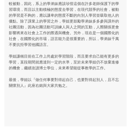
較被動，因此，系上的學弟妹應該珍惜這個在許多老師保護下的學
習環境，而且以主動積極的態度去學習，在現代競爭的社會，被動
的學習是不夠的，應以謙卑的態度不斷的向別人學習並吸取他人的
優點。除了課業上的學習之外，學姐更鼓勵學弟妹多多參與課外的
社團活動，因為社團活動可訓練人與人之間的互動，人際關係更會
影響將來在社會上工作的際遇與機會。另外，現在是一個國際化的
社會，在國際化的市場，語言能力是很重要的，所以，學弟妹千萬
不要抗拒學習他國語言。
學姐謙稱目前在工作上尚處於學習階段，而且要求自己能有更多的
學習，某段期間就應達到一定的水準，至於未來學姐仍不放棄進修
的機會，繼續攻讀博士學位，未來希望能從事教學的工作。
最後，學姐以『做任何事要對得起自己，也要對得起別人，且不忘
關懷別人』此座右銘與大家共勉之。