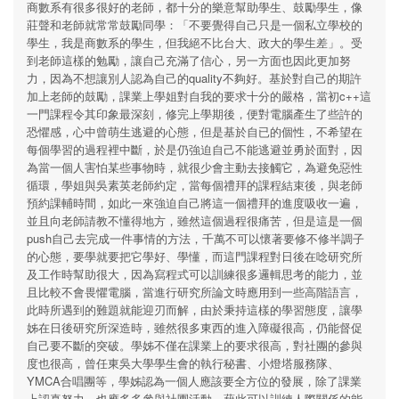
商數系有很多很好的老師，都十分的樂意幫助學生、鼓勵學生，像
莊聲和老師就常常鼓勵同學：「不要覺得自己只是一個私立學校的
學生，我是商數系的學生，但我絕不比台大、政大的學生差」。受
到老師這樣的勉勵，讓自己充滿了信心，另一方面也因此更加努
力，因為不想讓別人認為自己的quality不夠好。基於對自己的期許
加上老師的鼓勵，課業上學姐對自我的要求十分的嚴格，當初c++這
一門課程令其印象最深刻，修完上學期後，便對電腦產生了些許的
恐懼感，心中曾萌生逃避的心態，但是基於自已的個性，不希望在
每個學習的過程裡中斷，於是仍強迫自己不能逃避並勇於面對，因
為當一個人害怕某些事物時，就很少會主動去接觸它，為避免惡性
循環，學姐與吳素英老師約定，當每個禮拜的課程結束後，與老師
預約課輔時間，如此一來強迫自己將這一個禮拜的進度吸收一遍，
並且向老師請教不懂得地方，雖然這個過程很痛苦，但是這是一個
push自己去完成一件事情的方法，千萬不可以懷著要修不修半調子
的心態，要學就要把它學好、學懂，而這門課程對日後在唸研究所
及工作時幫助很大，因為寫程式可以訓練很多邏輯思考的能力，並
且比較不會畏懼電腦，當進行研究所論文時應用到一些高階語言，
此時所遇到的難題就能迎刃而解，由於秉持這樣的學習態度，讓學
姊在日後研究所深造時，雖然很多東西的進入障礙很高，仍能督促
自己要不斷的突破。學姊不僅在課業上的要求很高，對社團的參與
度也很高，曾任東吳大學學生會的執行秘書、小燈塔服務隊、
YMCA合唱團等，學姊認為一個人應該要全方位的發展，除了課業
上認真努力，也應多多參與社團活動，藉此可以訓練人際關係的能