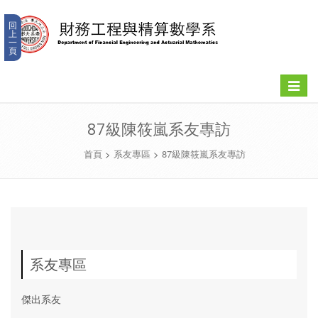
回
上
一
頁
Toggle
navigat
87級陳筱嵐系友專訪
首頁
>
系友專區
>
87級陳筱嵐系友專訪
系友專區
傑出系友