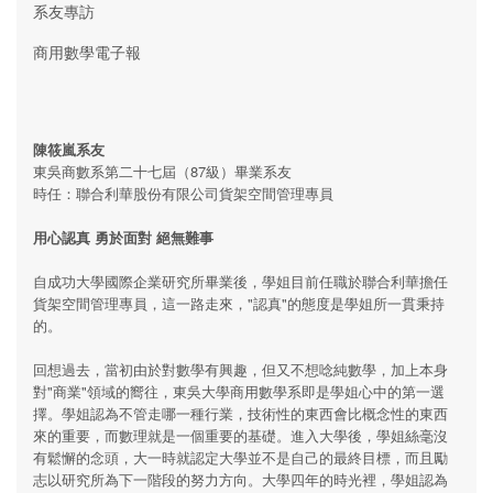
系友專訪
商用數學電子報
陳筱嵐系友
東吳商數系第二十七屆（87級）畢業系友
時任：聯合利華股份有限公司貨架空間管理專員
用心認真 勇於面對 絕無難事
自成功大學國際企業研究所畢業後，學姐目前任職於聯合利華擔任
貨架空間管理專員，這一路走來，"認真"的態度是學姐所一貫秉持
的。
回想過去，當初由於對數學有興趣，但又不想唸純數學，加上本身
對"商業"領域的嚮往，東吳大學商用數學系即是學姐心中的第一選
擇。學姐認為不管走哪一種行業，技術性的東西會比概念性的東西
來的重要，而數理就是一個重要的基礎。進入大學後，學姐絲毫沒
有鬆懈的念頭，大一時就認定大學並不是自己的最終目標，而且勵
志以研究所為下一階段的努力方向。大學四年的時光裡，學姐認為