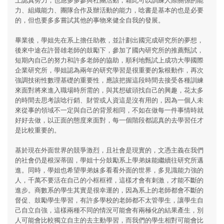
力、組織能力、團隊合作及辦活動的能力，唸書是基本的也是必要
的，但也要多多嘗試其他的事物來健全自我的發展。
畢業後，學姐先在系上擔任助教，並計劃出國完成研究所的夢想，
後來中途在許晉雄老師的鼓勵下，參加了國內研究所的推薦甄試，
短期內自己的努力和許多老師的協助，順利地甄試上成功大學國際
企業研究所，學姐認為兩年的研究學習是很重要的紮根動作，再次
強調技術性數理基礎的重要性，應該把握這段時間去接受各種訓練
來面對將來進入職場時所需的，與其想破頭找自己的興趣，花太多
的時間去思考該唸行銷、財管或人資這是沒有用的，因為一個人未
來從事的領域不一定與自己的背景相同，不如在做每一件事情時就
好好去做，以正面的態度來面對，每一個階段都認真的去學習任才
是比較重要的。
基於現在外面世界的競爭激烈，且社會是現實的，文憑主義在我們
的社會仍是根深蒂固，學姐十分鼓勵系上學弟妹能繼續往研究所邁
進。同時，學姐也希望學弟妹多看看外面的世界，多見識能力強的
人，千萬不要活在自己的小框框裡，這樣才會有刺激，才能不斷的
進步。商數系的學生其實是很幸運的，因為系上的老師都會不斷的
督促、鼓勵學生學習，有許多學校的老師都不太管學生，讓學生自
己自立自強，這樣兩種不同的情況可能會有兩極化的結果產生，別
人可能會比較獨立自主的去主動學習，而我們的學生相對可能會比