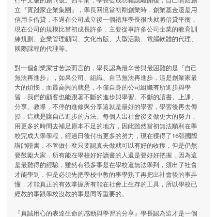
立『實踐家企業集團』，學長回憶當初剛創業時，創業基金還是用
信用卡借貸，不過在公司成立後一個禮拜學長很快就將借貸平衡，
現在公司的規模比當初成長許多，主要從事許多公司企業的教育訓
練規劃、企業管理顧問、文化出版、大型活動、電腦軟體的代理、
國際課程的代理等。
對一個創業家甘苦談而言的，學長認為最辛苦與最困難的是『自己
無法再進步』，如果公司、組織、自己無法再進步，這是創業家最
大的煩惱，而最高興的就是，不僅自身的公司組織有所進步與學
習，我們的顧客也能跟著不斷的進步與學習。不斷的讀書、上課、
分享、教導，不停的進修與分享這就是最好的學習，學習後再去傳
授，這就是讓自己進步的方法。每個人出社會後要做更大的努力，
用更多的時間去補足原本不足的地方，因此雖然當初無法順利在學
校完成大學學程，經過日後付出更多的努力，現在獲得了16張國際
講師證書，不管做什麼只要認真去做就可以有好的收穫，但是仍然
要鼓勵大家，所有能在學校好好讀書的人還是要好好把握，因為這
是最難得的經驗，雖然有很多事是在學校還無法學到，須出了社會
才能學到，但是必須先把學校中教的事學熟了再把出社會後的事弄
懂，才能真正的有效掌握所有能在社會上生存的工具，所以學校已
經教的事跟學校沒教的事是同等重要的。
『真誠用心的表達生命的感動與學習的分享』學長認為這才是一個