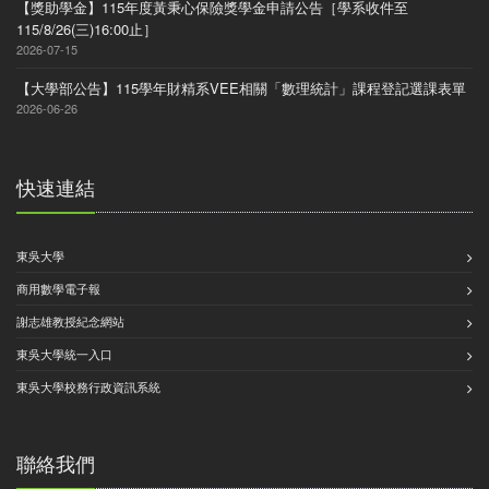
【獎助學金】115年度黃秉心保險獎學金申請公告［學系收件至
115/8/26(三)16:00止］
2026-07-15
【大學部公告】115學年財精系VEE相關「數理統計」課程登記選課表單
2026-06-26
快速連結
東吳大學
商用數學電子報
謝志雄教授紀念網站
東吳大學統一入口
東吳大學校務行政資訊系統
聯絡我們