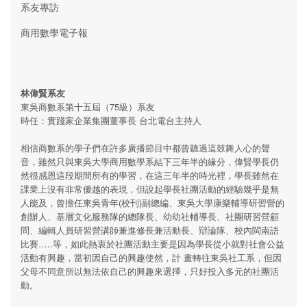
系友專訪
商用數學電子報
林偉賢系友
東吳商數系第十五屆（75級）系友
時任：實踐家企業集團董事長 台北電台主持人
相信商數系的學子們在許多廣播節目中都曾聽過這鼓舞人心的聲
音，雖然只與東吳大學商用數學系結下三年半的緣分，偉賢學長仍
然很感恩這段期間所有的學習，在這三年半的時光裡，學長雖然在
課業上沒有非常優越的表現，但說起學長社團活動的經驗幾乎是無
人能及，曾擔任東吳青年(校刊)副總編、東吳大學康樂輔導研習營的
創辦人、基層文化服務隊的總隊長、幼幼社輔導長、社團研習營顧
問、編輯人員研習營講師兼進修長兼活動長、辯論隊、校內閩南語
比賽…..等，如此熱衷於社團活動主要是因為學長從小就對社會公益
活動有興趣，當初因自己的興趣使然，計 畫轉往東吳社工系，但因
父母不同意所以無法依自己的興趣來選擇，只好投入多元的社團活
動。