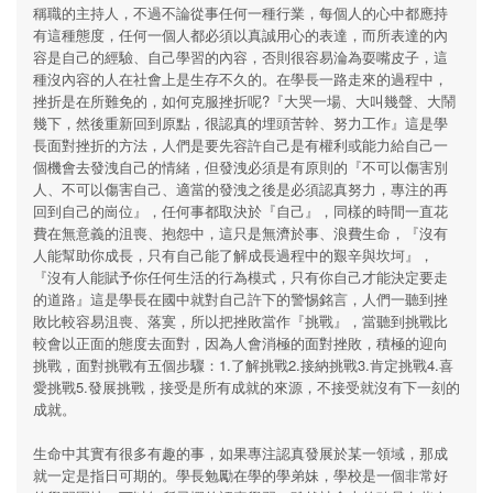
稱職的主持人，不過不論從事任何一種行業，每個人的心中都應持
有這種態度，任何一個人都必須以真誠用心的表達，而所表達的內
容是自己的經驗、自己學習的內容，否則很容易淪為耍嘴皮子，這
種沒內容的人在社會上是生存不久的。在學長一路走來的過程中，
挫折是在所難免的，如何克服挫折呢?『大哭一場、大叫幾聲、大鬧
幾下，然後重新回到原點，很認真的埋頭苦幹、努力工作』這是學
長面對挫折的方法，人們是要先容許自己是有權利或能力給自己一
個機會去發洩自己的情緒，但發洩必須是有原則的『不可以傷害別
人、不可以傷害自己、適當的發洩之後是必須認真努力，專注的再
回到自己的崗位』，任何事都取決於『自己』，同樣的時間一直花
費在無意義的沮喪、抱怨中，這只是無濟於事、浪費生命，『沒有
人能幫助你成長，只有自己能了解成長過程中的艱辛與坎坷』，
『沒有人能賦予你任何生活的行為模式，只有你自己才能決定要走
的道路』這是學長在國中就對自己許下的警惕銘言，人們一聽到挫
敗比較容易沮喪、落寞，所以把挫敗當作『挑戰』，當聽到挑戰比
較會以正面的態度去面對，因為人會消極的面對挫敗，積極的迎向
挑戰，面對挑戰有五個步驟：1.了解挑戰2.接納挑戰3.肯定挑戰4.喜
愛挑戰5.發展挑戰，接受是所有成就的來源，不接受就沒有下一刻的
成就。
生命中其實有很多有趣的事，如果專注認真發展於某一領域，那成
就一定是指日可期的。學長勉勵在學的學弟妹，學校是一個非常好