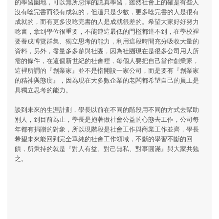
的學習園地，可以無所忌憚的認真學習，雖然社會上的確是有些人
沒有唸完書而很有成就的，但這只是少數，更多唸完書的人是很有
成就的，而有更多沒唸完書的人是成就很差的。希望大家好好努力
唸書，拿到學位很重要，不能連這最低的門檻都達不到，在學校裡
要養成博覽群集、獨立思考的能力，利用這段時間充分吸收大量的
資料，另外，盡量多多參與社團，因為社團現在是很多公司用人所
需的條件，在這個新世紀的社會裡，每個人要把自己當作創業家，
這裡所謂的『創業家』並不是指開設一家公司，而是要有『創業家
的精神與態度』，因為現在大多數企業的老闆都希望自己的員工是
具獨立思考的能力。
談到未來的生涯計劃，學長以前在不同的階段用不同的方式去幫助
別人，到目前為止，學長是抱著做社會公益的心態去工作，公司每
年都有捐贈的對象，所以現階段是社會工作與商業工作並齊，學長
希望未來能回到完全單純的社會工作領域，不斷的學習不斷的回
饋，所秉持的就是『對人有益、對己無私、對事圓滿』與大家共勉
之。