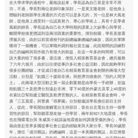
在大學求學的過程中，嚴格說起來，學長認為自己算是非常不用
功，不過，學長對兩位老師印象深刻，一是黃文隆老師，從他身上
體驗到老師跟學生溝通的方式也可以是多元的，另一位是林大風老
師，從他身上感受到一位認真努力、專心於學術上，具有十足學者
風範的師長，學長認為自己在大學時期的課業上欠缺專心與學習，
離開學校後更體認到這兩項因素的重要性。揮別校園，學長直接選
擇服兵役，由於以前當過校刊的副總編兼總編的緣故，因此在軍隊
獲得了一個機會，可以軍職外調到報社當主編，此段期間的訓練對
自己的編輯與寫作能力有很大的助益，在這一年多的時間裡，可以
說大量的唸了很多書，退伍後，便投入精策教育基金會，總共服務
了六年六個月，由於以往便從事許多社會公益活動，因此能夠學到
很多社團經驗，才促成日後自己在精策教育基金會創辦的兩場大型
活動，分別是『飢餓三十援助非洲』與慈濟功德會的『預約人間淨
土』，此兩場大型活動之第一屆企劃案都是由學長一手經辦，並協
助飢餓三十及慈濟分別遠赴非洲、零下40度的外蒙古及零上40度的
衣索比亞幫助建立醫院及救濟苦難的人。在精策教育基金會時，中
廣『三五晨星』與警廣『尋夢園』分別都邀請學長擔任節目主持
人，從此，學長開始接觸電台主持節目，曾在台北電台主持一個學
習性的節目，幫助聽眾朋友做一些學習，兩年前921大地震後，學長
也在飛碟電台與 朱威英小姐談論地震後如何調適受傷的身心，學長
藉由曾赴世界多國從事社會公益的經驗來與大家分享。學長30歲那
年，擔任『成功雜誌』的總編輯，這是一本美國的雜誌，在亞洲發
行中文版的創刊號。四年前，學長從成功雜誌離開後，自己開始創