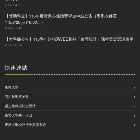
2026-04-22
【獎助學金】115年度黃秉心保險獎學金申請公告［學系收件至
115/8/26(三)16:00止］
2026-07-15
【大學部公告】115學年財精系VEE相關「數理統計」課程登記選課表單
2026-06-26
快速連結
東吳大學
商用數學電子報
謝志雄教授紀念網站
東吳大學統一入口
東吳大學校務行政資訊系統