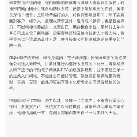
畢業暨退伍後的他，經由同學的推薦進入國華人壽保費部服務，時
逢部門剛由國外引進自動轉帳系統，便接下這項重要的任務。黃學
長深信「機會」是留給準備好的人，於保費部服務期間，除了認真
面對客戶、經手人，處理收費事宜外，遇有程式撰寫，也是親自操
刀，不斷積極培養能力、充實自已，期待機會來臨，果然於去年六
月公司成立電子商務部，需要實務經驗及擁有技術人才投入時，黃
學長當仁不讓成為最佳人選，便直接由公司指派成為這個重要部門
的一員。
隨著e時代的來臨，學長身處的「電子商務部」扮演著重要的角色帶
領公司進入新時代。目前除進行內部行政系統的ｅ化外，還積極導
入時下流行的行動電子商務與PDA的建置與應用，並準備建立單一
的企業入口網站。不但使公司便於管理、業務員拓展保險更為輕
鬆、容易，更讓一般保戶更能享受ｅ化所帶來的高品質服務與效
率。
得志時當恪守本職，努力以赴，發揮一己之能力；不得志時當安心
守困，多充實自己、累積實力以等待機會，黃學長以此來勉力學弟
妹，他相信如此一來，每個人都能創造出自己一片美好的天地。