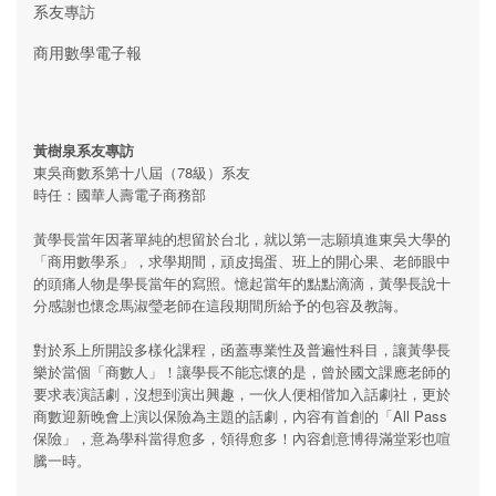
系友專訪
商用數學電子報
黃樹泉系友專訪
東吳商數系第十八屆（78級）系友
時任：國華人壽電子商務部
黃學長當年因著單純的想留於台北，就以第一志願填進東吳大學的
「商用數學系」，求學期間，頑皮搗蛋、班上的開心果、老師眼中
的頭痛人物是學長當年的寫照。憶起當年的點點滴滴，黃學長說十
分感謝也懷念馬淑瑩老師在這段期間所給予的包容及教誨。
對於系上所開設多樣化課程，函蓋專業性及普遍性科目，讓黃學長
樂於當個「商數人」！讓學長不能忘懷的是，曾於國文課應老師的
要求表演話劇，沒想到演出興趣，一伙人便相偕加入話劇社，更於
商數迎新晚會上演以保險為主題的話劇，內容有首創的「All Pass
保險」，意為學科當得愈多，領得愈多！內容創意博得滿堂彩也喧
騰一時。