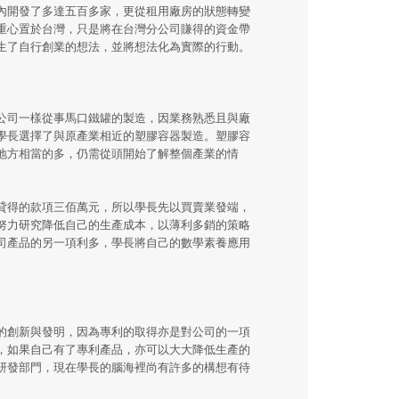
內開發了多達五百多家，更從租用廠房的狀態轉變
重心置於台灣，只是將在台灣分公司賺得的資金帶
生了自行創業的想法，並將想法化為實際的行動。
公司一樣從事馬口鐵罐的製造，因業務熟悉且與廠
學長選擇了與原產業相近的塑膠容器製造。塑膠容
地方相當的多，仍需從頭開始了解整個產業的情
。
貸得的款項三佰萬元，所以學長先以買賣業發端，
努力研究降低自己的生產成本，以薄利多銷的策略
司產品的另一項利多，學長將自己的數學素養應用
的創新與發明，因為專利的取得亦是對公司的一項
，如果自己有了專利產品，亦可以大大降低生產的
研發部門，現在學長的腦海裡尚有許多的構想有待