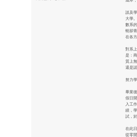
談及
大學
數系
蛻卻
在各
對系
是：
質上
還是
努力
畢業
假日
入工
績，
試，
在此
從零