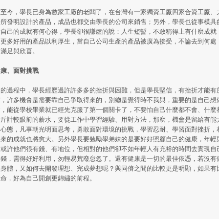
業至今，學長已身為數家工廠的老闆了，在台灣有一家獨資工廠四家合資工廠、
長所發明設計的產品，成品也都交由學長的公司來銷售；另外，學長也從事模具
對自己的成就有何心得，學長卻很謙虛的說：人生短暫，不敢稱得上有什麼成就
明更多好用的產品以利厚生，當自己公司生產的產品被廣為接受，不論去到何處
到滿足與欣喜。
健康、面對挑戰
鬥的過程中，學長經歷過許許多多的挫折與困難，但是學長堅信，有挫折才能有
暫，許多機會是需要靠自己爭取得來的，別總是覺得時不我與，重要的是自己想
會，能從學校畢業就已經先克服了第一個關卡了，不要怕自己什麼都不會、什麼
斤斤計較眼前的薪水，要從工作中學習經驗、用對方法，那麼，機會是留給有能
的心態，凡事朝光明面思考，勇敢面對環境的挑戰，學習忍耐、學習面對挫折，
將來的成就也將愈大。另外學長要勉勵學弟妹的是要好好照顧自己的健康，年輕
，或許他們很有錢、有地位，但相對的他們卻不如年輕人有充裕的時間去實現自
本錢，需得好好利用，勿輕易荒廢怠忽了。還有健康是一切的最佳依憑，若沒有
的身體，又如何去開發理想、完成夢想呢？與同儕之間的比較更是明顯，如果有
生命，好為自己開創更錦繡的前程。