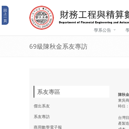
回
上
一
頁
學系公告
69級陳秋金系友專訪
系友專區
陳秋
東吳商
傑出系友
時任
系友專訪
台灣目
產製
商用數學電子報
成本