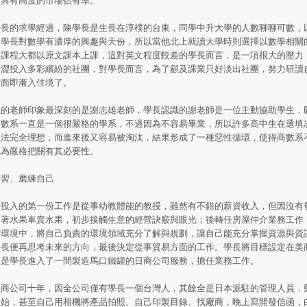
學長的求學經過，陳學長是生長在淳樸的台東，同學中升大學的人數聊聊可數，
。學長對數學有濃厚的興趣與天份，所以當他北上就讀大學時則選擇以數學相關
的課程大都以原文課本上課，這對英文程度較差的學長而言，是一項很大的壓力
青澀投入多彩繽紛的社團，對學長而言，為了顧及課業只好淡出社團，努力研讀
方面即漸入佳境了。
上的老師印象最深刻的是謝志雄老師，學長認識的謝老師是一位主動協助學生，
商數系一直是一個很嚴格的學系，不過因為不容易畢業，所以許多高中生在選填
無法完全理想，而進來後又容易被淘汰，結果形成了一種惡性循環，使得商數系
認為嚴格把關有其必要性。
學習、磨練自己
後投入的第一份工作是從事幼教體能的教授，雖然有不錯的薪資收入，但因沒有
開著水果車賣水果，初步接觸生意的經營訣竅與眼光；後轉任房屋仲介業務工作
作環境中，將自己負責的環境領域充分了解與規劃，讓自己能充分掌握資源與資
學長便再思考未來的方向，最後決定從事貿易方面的工作。學長將目標設定在美
於是學長進入了一間製造馬口鐵罐的日商公司服務，擔任業務工作。
日商公司十年，因全公司僅有學長一個台灣人，其餘全是日本派駐的管理人員，
開始，甚至自己用相機將產品拍照、自己印製目錄、找廠商，晚上寫開發信函，