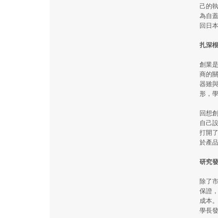
己的
為自
回日
扎深
創業
商的
器雖
形，
回想
自己
打開
於產
研究
除了
保證
成本
學長