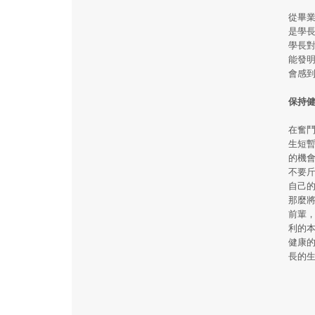
從畢
是學
學長
能發
會感
保持
在奮
生短
的機
不要
自己
那麼
前輩
利的
健康
長的