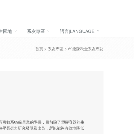
生園地
系友專區
語言|LANGUAGE
首頁
>
系友專區
>
69級陳秋金系友專訪
商數系69級畢業的學長，目前除了塑膠容器的生
陳學長努力研究發明及改良，所以能夠有效地降低