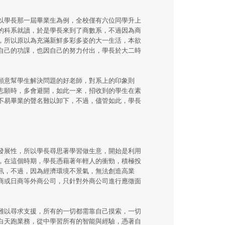
以學長那一屆畢業生為例，全校僅有六位同學升上
的科系就讀，於是學長來到了商數系，不過因為商
，所以原以為充滿新鮮多彩多姿的大一生活，本欲
自己的功課，也因自己的努力付出，學長於大二時
願意幫學生解決問題的好老師，對系上的印象則
志願時，多會避開，如此一來，招收到的學生在素
不易畢業的聲名難以卸下，不過，儘管如此，學長
發展性，所以學長尋思著學習做生意，開始是利用
，在這個時期，學長憑藉著年輕人的衝勁，積極投
訊，不過，因為經濟環境不景氣，無法創造高業
商或日商等外商公司，只針對外商公司進行應徵面
難以尋求支援，所有的一切都需靠自己摸索，一切
白天跑業務，從中學習所有的智能與經驗，憑著自