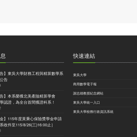
消息
快速連結
告】東吳大學財務工程與精算數學系
東吳大學
公告
商用數學電子報
4
謝志雄教授紀念網站
告】本系榮獲北美產險精算學會
) 大學認證，為全台首間獲證科系！
東吳大學統一入口
2
東吳大學校務行政資訊系統
金】115年度黃秉心保險獎學金申請
收件至115/8/26(三)16:00止］
5