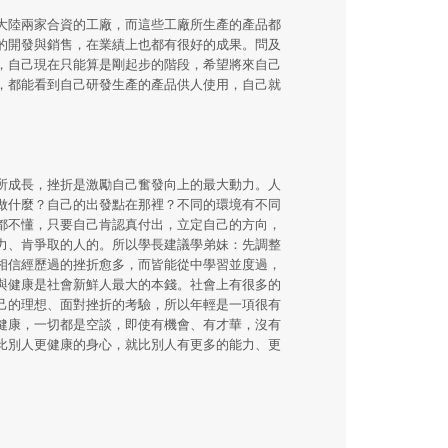
大陸兩家合資的工廠，而這些工廠所生產的產品都
的開發與銷售，在業績上也都有很好的成果。問及
，自己現在只能算是剛起步的階段，希望將來自己
，都能看到自己研發生產的產品供人使用，自己就
所成長，挫折是激勵自己奮發向上的最大動力。人
做什麼？自己的出發點在那裡？不同的環境有不同
都不懂，只要自己肯認真付出，立定自己的方向，
力、肯爭取的人的。所以學長建議學弟妹：先調整
相信經歷過的挫折愈多，而皆能從中學習並度過，
與健康是社會新鮮人最大的本錢。社會上有很多的
己的理想、面對挫折的考驗，所以年輕是一項很有
健康，一切都是空談，即使有機會、有才華，沒有
比別人更健康的身心，就比別人有更多的能力、更