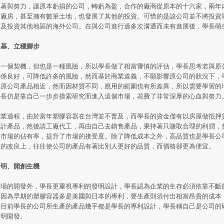
執著與努力，讓原本虧損的公司，轉虧為盈，合作的廠商從原本的十六家，兩年
蓋廠房，甚至擁有數筆土地，也發展了其他的投資。可惜的是該公司並不將投資
本及投資其他地區的海外公司。在與公司進行過多次溝通而未有進展後，學長萌
根基、立穩腳步
是一個契機，但也是一種風險，所以學長做了相當審慎的評估，學長思考若與原
關係良好，可降低許多的風險，然而基於商業道義，不願影響原公司的狀況下，
與原公司產品相近，然而因材質不同，應用的範圍也有所差異，所以需要學習的
學長仍是靠自己一步步摸索研究而進入這個市場，花費了非常深厚的心血與努力
創業過程，由於當年塑膠容器在台灣並不普及，而學長的資金僅有以房屋做抵押
設計產品，然後請工廠代工，再由自己去銷售產品，秉持著只賺取合理的利潤，
了市場的佔有率，提升了市場的接受度。除了降低成本之外，高品質也是學長公
品的改良上，往往使公司的產品有著比別人更好的品質，而價格卻更為便宜。
發明、開創生機
市場的開發外，學長更重視專利的發明設計，學長認為企業的生存必須依靠不斷
，因為早期的塑膠容器多是美國與日本的專利，要生產則須付出相當昂貴的成本
。目前學長的公司所生產的產品幾乎都是學長的專利設計，學長稱自己是公司的
發明開發。