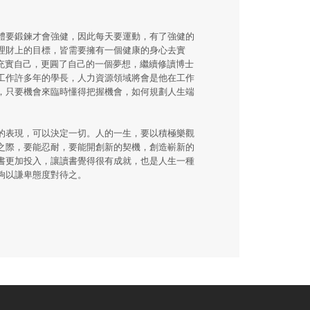
體要鍛鍊才會強健，因此每天要運動，有了強健的
理財上的目標，皆需要擁有一個健康的身心去實
充實自己，更圓了自己的一個夢想，繼續修讀博士
工作許多年的學長，人力資源領域將會是他在工作
，只要機會來臨時懂得把握機會，如何規劃人生端
的表現，可以決定一切。人的一生，要以積極樂觀
之際，要能忍耐，要能開創新的契機，創造嶄新的
書更加投入，讓讀書覺得很有成就，也是人生一種
夠以謙卑態度對待之。