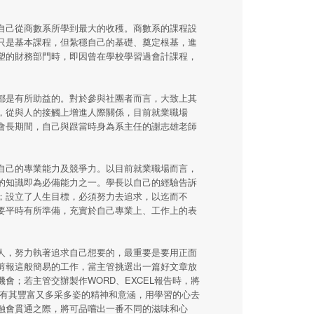
自己從商數系所學到最大的收穫。商數系的課程設
只是基本課程，但紮穩自己的基礎、奠定根基，進
塑的財務部門時，即因曾在學校學習過會計課程，
都是有所助益的。對於參與社團者而言，大致上其
，從與人的接觸上增進人際關係，目前就業職場
會長期間，自己與跟當時身為系主任的謝志雄老師
自己的專業能力及競爭力。以目前就業職場而言，
的知識即為必備能力之一。學長以自己的經驗告訴
；設立了人生目標，必須努力去追求，以迄而不
要平時有所準備，充實於自己專業上、工作上的表
人，努力執著追求自己想要的，最重要是要用正面
剪報這般簡易的工作，當主管挑選出一篇好文章放
；若主管交辦製作WORD、EXCEL報告時，將
都有其豐富又多采多姿的精神和意涵，用學習的心去
融會貫通之際，將可品嚐出一番不同的滋味和心