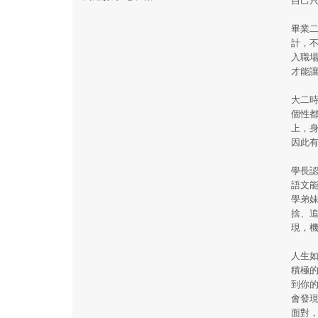
畢業
計，
入職
才能
大二
個性
上，
因此
學長
語文
學弟
捨、
現，
人生
積極
到你的
會發現
面對