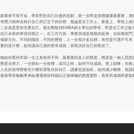
之路看來可長可短，學長對於自己往後的規劃，第一步即是身體健康最重要，身
才有體力精神去執行自己所訂定下的目標，無論是在工作上、家庭上、學習上或
二步就是更加充實自己。最近剛取得EMBA碩士學位的學長，即是在工作之餘
是自己未來的學習目標之一。在工作方面，專業領域是無限的延伸，在財務部門
一個新方向。不同的階段，不同的歷程，人一生有許多目標，有些是可遇不可求
己要的是什麼，如何讓自己過的更有成就，皆取決於自己的取捨了。
事物如何看待常因一念之差有所不同，最重要的是人的態度，態度是一個人思想
的態度去努力，一分耕耘一分收穫，成功之時，如何守住成就、更上顛峰；失敗
。人生的道理體會至什麼程度取決於自己，讀書也是如此，如何減少雜務，使讀
。最後學長勉勵學弟妹遭遇挫折時能以正面積極的態度面對，當有所成就時更能