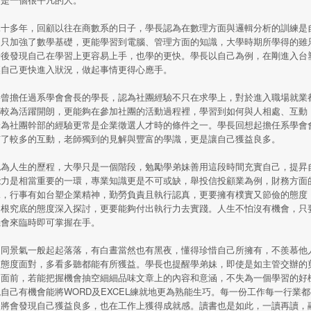
二十多年，回顧以往在商數系的日子，學長認為在數理方面與邏輯分析的訓練是
不只加強了數學基礎，更能學習到電腦、管理方面的知識，大學時期所學得的雖
場後發現自己在學習上更容易上手，也學的更快。學長以自己為例，在剛進入台
讓自己更快進入狀況，做起事情更得心應手。
時曾擔任過系學會會長的學長，認為社團經驗不只在求學上，對於進入職場就業
都較為活躍開朗，更能夠在參加社團的活動過程裡，學習到如何與人相處、互動
身為社團幹部的經驗更常是企業徵選人才時的條件之一。學長回想起擔任系學會
有了較多的互動，老師獨到的見解與豐富的學識，更是讓自己獲益良多。
認為人生的歷程，大學只是一個階段，勉勵學弟妹善用這段時間充實自己，提昇
能力是相當重要的一環，專業知識更是不可或缺，舉投信投顧業為例，財務方面
妹，行事有如台塑企業精神，勤勞負責且執行認真，更要擁有樸實又節儉的態度
追根究底的態度深入探討，更要能夠付出執行力去實踐。人生不怕沒有機會，只
機會來臨時即可掌握在手。
如同景氣一般起起落落，有白晝當然也有黑夜，懂得珍惜自己所擁有，不羨慕他
的態度面對，多看多聽都能有所獲益。學長也提醒學弟妹，即使是如主管交辦的
面前，若能把握機會抽空細細品味文章上的內容和意涵，不失為一個學習的好機會
自己有機會能將WORD及EXCEL練就地更為熟能生巧。每一份工作每一行業
，將會發現自己獲益良多，也在工作上獲得成就感。讀書也是如此，一讀再讀，