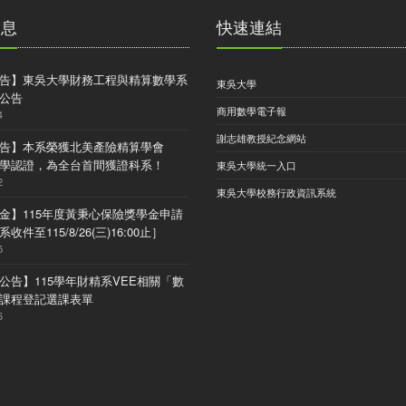
消息
快速連結
告】東吳大學財務工程與精算數學系
東吳大學
公告
商用數學電子報
4
謝志雄教授紀念網站
告】本系榮獲北美產險精算學會
) 大學認證，為全台首間獲證科系！
東吳大學統一入口
2
東吳大學校務行政資訊系統
金】115年度黃秉心保險獎學金申請
收件至115/8/26(三)16:00止］
5
公告】115學年財精系VEE相關「數
課程登記選課表單
6