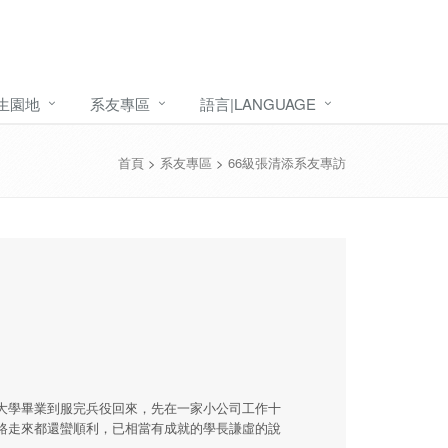
生園地
系友專區
語言|LANGUAGE
首頁
>
系友專區
>
66級張清添系友專訪
大學畢業到服完兵役回來，先在一家小公司工作十
路走來都還蠻順利，已相當有成就的學長謙虛的說