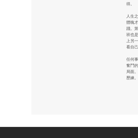
得。
人生
體魄
踐。第
班也
上另
看自
任何
奮鬥
局面
歷練