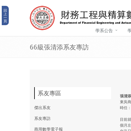
回
上
一
頁
學系公告
66級張清添系友專訪
系友專區
張清
東吳商
傑出系友
時任
系友專訪
目前
個月
商用數學電子報
自己