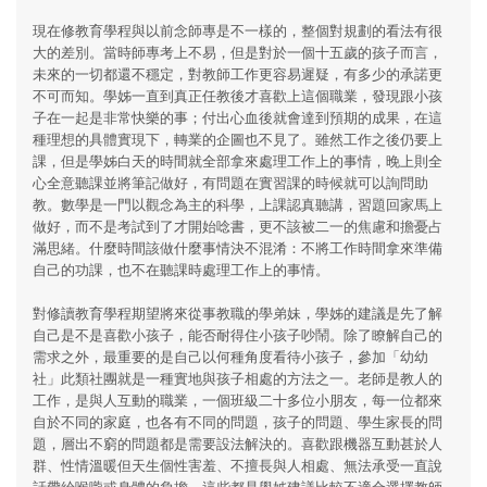
現在修教育學程與以前念師專是不一樣的，整個對規劃的看法有很
大的差別。當時師專考上不易，但是對於一個十五歲的孩子而言，
未來的一切都還不穩定，對教師工作更容易遲疑，有多少的承諾更
不可而知。學姊一直到真正任教後才喜歡上這個職業，發現跟小孩
子在一起是非常快樂的事；付出心血後就會達到預期的成果，在這
種理想的具體實現下，轉業的企圖也不見了。雖然工作之後仍要上
課，但是學姊白天的時間就全部拿來處理工作上的事情，晚上則全
心全意聽課並將筆記做好，有問題在實習課的時候就可以詢問助
教。數學是一門以觀念為主的科學，上課認真聽講，習題回家馬上
做好，而不是考試到了才開始唸書，更不該被二一的焦慮和擔憂占
滿思緒。什麼時間該做什麼事情決不混淆：不將工作時間拿來準備
自己的功課，也不在聽課時處理工作上的事情。
對修讀教育學程期望將來從事教職的學弟妹，學姊的建議是先了解
自己是不是喜歡小孩子，能否耐得住小孩子吵鬧。除了瞭解自己的
需求之外，最重要的是自己以何種角度看待小孩子，參加「幼幼
社」此類社團就是一種實地與孩子相處的方法之一。老師是教人的
工作，是與人互動的職業，一個班級二十多位小朋友，每一位都來
自於不同的家庭，也各有不同的問題，孩子的問題、學生家長的問
題，層出不窮的問題都是需要設法解決的。喜歡跟機器互動甚於人
群、性情溫暖但天生個性害羞、不擅長與人相處、無法承受一直說
話帶給喉嚨或身體的負擔，這些都是學姊建議比較不適合選擇教師