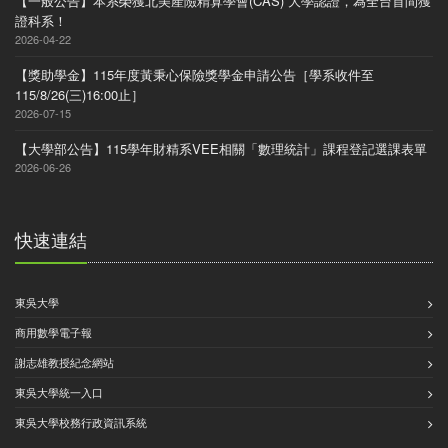
【一般公告】本系榮獲北美產險精算學會(CAS) 大學認證，為全台首間獲
證科系！
2026-04-22
【獎助學金】115年度黃秉心保險獎學金申請公告［學系收件至
115/8/26(三)16:00止］
2026-07-15
【大學部公告】115學年財精系VEE相關「數理統計」課程登記選課表單
2026-06-26
快速連結
東吳大學
商用數學電子報
謝志雄教授紀念網站
東吳大學統一入口
東吳大學校務行政資訊系統