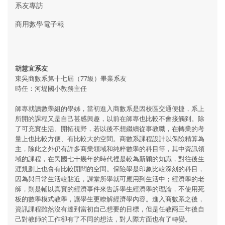
系友專訪
商用數學電子報
胡慧宜系友
東吳商數系第十七屆（77級）畢業系友
時任：河堤國小教務主任
師專就讀數學組的學姊，當初進入商數系是因校區交通便捷，系上
所開的課程又是自己甚感興趣，以前在師專也比較不會接觸到。除
了可充實生活、開拓視野，若以後不想繼續從事教職，在轉業的考
量上也比較方便、有比較大的空間。商數系課程設計以保險精算為
主，除此之外仍有許多商業領域和純粹數學的科目等，其中資訊領
域的課程，在民國七十幾年的時代裡是較為新穎的知識，對往後生
涯規劃上也會有比較開闊的空間。保險學是印象比較深刻的科目，
因為與日常生活較貼近，課堂所學就可應用到生活中；經濟學的老
師，則是輔以真實的經濟事件來告訴學生經濟學的理論，不使用死
板的數學模式教學，讓學生更瞭解經濟學內容。進入商數系之後，
資訊課程雖然沒有達到當初自己想要的目標，但是任教兩三年後自
己對教師的工作卻有了不同的想法，對人際方面也有了轉變。