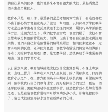
的自己最高興的事；也許他將來不會有很大的成就，最起碼會是一
個有生產力量的人。
教育不只是一種工作，最重要的是思考如何幫忙孩子，有這份喜歡
小孩子的心情才會願意為孩子設想、幫助他。以前師專所學的教學
方法是想要學生有什麼反應就給予怎樣的刺激，屬於行為學派的教
學方法。這個方法之下，我們把學生當成一個空的桶子，比較不會
去思考或分析他的背景能力、知識。但孩子會有自己的想法與認知
架構，他們有自己對這個世界的解釋跟看法，相同的刺激並不一定
會有相同的反應。老師的角色從一個教導者慢慢的轉變為知識的引
導者；先瞭解學生知道什麼、是怎麼學習，然後再給予學生需要的
知識、適合的學習方法。
以行業別來說，教育領域雖然比較沒什麼生涯發展，不像上班族一
般一直往上晉升，學姊在未來的人生規劃，除了照顧家庭，好好的
教育小孩之外，在工作方面因為今年剛考上校長資格，希望能夠找
到一個學校實行自己的教育理念，好好發揮自己的想法，創造一個
溫馨的校園，更能夠激發學生主動學習。雖然教育並不是加官晉爵
之道，但是在這個教育過程中可以幫助多少小孩、影響無數的學
子，這份成就雖無形卻永遠留在感動者的心裡。