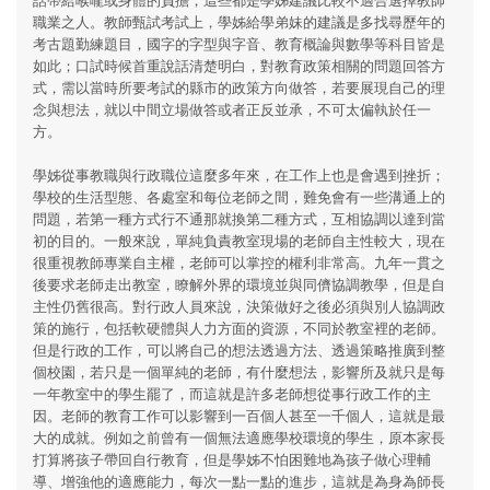
職業之人。教師甄試考試上，學姊給學弟妹的建議是多找尋歷年的
考古題勤練題目，國字的字型與字音、教育概論與數學等科目皆是
如此；口試時候首重說話清楚明白，對教育政策相關的問題回答方
式，需以當時所要考試的縣市的政策方向做答，若要展現自己的理
念與想法，就以中間立場做答或者正反並承，不可太偏執於任一
方。
學姊從事教職與行政職位這麼多年來，在工作上也是會遇到挫折；
學校的生活型態、各處室和每位老師之間，難免會有一些溝通上的
問題，若第一種方式行不通那就換第二種方式，互相協調以達到當
初的目的。一般來說，單純負責教室現場的老師自主性較大，現在
很重視教師專業自主權，老師可以掌控的權利非常高。九年一貫之
後要求老師走出教室，瞭解外界的環境並與同儕協調教學，但是自
主性仍舊很高。對行政人員來說，決策做好之後必須與別人協調政
策的施行，包括軟硬體與人力方面的資源，不同於教室裡的老師。
但是行政的工作，可以將自己的想法透過方法、透過策略推廣到整
個校園，若只是一個單純的老師，有什麼想法，影響所及就只是每
一年教室中的學生罷了，而這就是許多老師想從事行政工作的主
因。老師的教育工作可以影響到一百個人甚至一千個人，這就是最
大的成就。例如之前曾有一個無法適應學校環境的學生，原本家長
打算將孩子帶回自行教育，但是學姊不怕困難地為孩子做心理輔
導、增強他的適應能力，每次一點一點的進步，這就是為身為師長