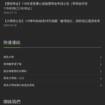
【獎助學金】115年度黃秉心保險獎學金申請公告［學系收件至
115/8/26(三)16:00止］
2026-07-15
【大學部公告】115學年財精系VEE相關「數理統計」課程登記選課表單
2026-06-26
快速連結
東吳大學
商用數學電子報
謝志雄教授紀念網站
東吳大學統一入口
東吳大學校務行政資訊系統
聯絡我們