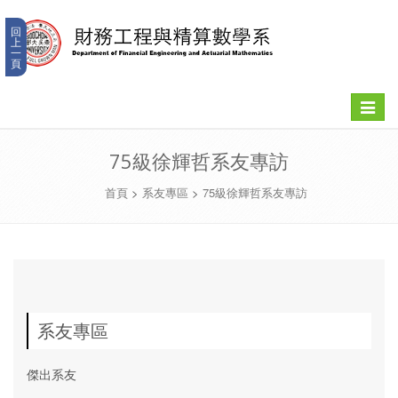
回
上
一
頁
Toggle
navigat
75級徐輝哲系友專訪
首頁
>
系友專區
>
75級徐輝哲系友專訪
系友專區
傑出系友