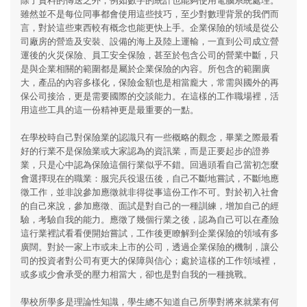
雖然並不是每位同事都會使用這些技巧，至少對數理背景的我們而
言，對於這些東西較有概念也能更快上手。企業保險的領域是從公
司廠房的營造及安裝、設備的海上及陸上運輸，一直到公司成立營
運後的火災保險、員工安全保險，甚至於包含公司的營業中斷，只
是與企業相關的範圍都是屬於企業保險的內容。所包含的範圍廣
大，產品的內容多樣化，保險金額也是相當龐大，常需與國外的再
保公司接洽，更是需要國際的交談能力。在這樣的工作職場裡，活
用這些工具的這一份精神更是最重要的一點。
在學校時自己對保險業的認識只有一些概略的觀念，畢業之際最看
好的行業不是保險業或大家認為的資訊業，而是正要起步的證券
業，只是心中認為保險這個行業似乎不錯。回過頭看自己當初怎麼
會選擇現在的職業：服完兵役退伍後，自己不斷地嘗試，不斷地應
徵工作，並非說參加應徵就非得從事這份工作不可。對於初入社會
的自己來說，參加應徵、面試是對自己的一種訓練，增加自己的經
驗，考驗自我的能力。應徵了幾個行業之後，認為自己可以在產險
這行業裡試看看便開始嘗試，工作後更瞭解到企業保險的領域有多
廣闊。對於一家上巿或未上市的公司，透過企業保險的機制，讓公
司的投資者對公司有更大的保障與信心；處於這樣的工作領域裡，
或多或少會承受的壓力相當大，卻也是對自我的一種挑戰。
學校所學多是理論性知識，學生總不知道自己所學對將來就業有何