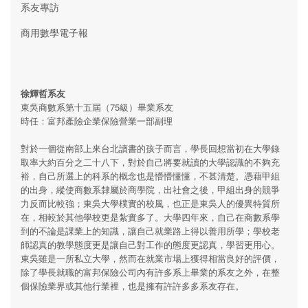
系友專訪
商用數學電子報
徐輝哲系友
東吳商數系第十五屆（75級）畢業系友
時任：富邦產險企業保險營業一部副理
對於一個從南部上來台北讀書的孩子而言，學長回想當初在大學錄
取率大約百分之二十八下，對於自己將要就讀的大學認識的不夠充
裕，自己所選上的科系的概念也是懵懵懂懂，不甚清楚。憑藉甲組
的出身，縱使商數系隸屬於商學院，出社會之後，甲組出身的競爭
力反而比較強；東吳大學樸實的校風，也正是東吳人的優異特質所
在，相較於其他學校更是紮實多了。大學四年來，自己在商數系學
到的不論是課業上的知識，讓自己就業路上得以善用所學；學校老
師認真的教學態度更是讓自己對工作的態度更認真，學習更用心。
東吳雖是一所私立大學，然而在就業市場上獲得相當良好的評價，
除了學長就職的富邦保險公司內有許多系上畢業的系友之外，在整
個保險業界或其他行業裡，也是擁有許許多多系友存在。