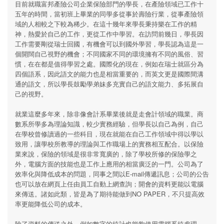
目前就職富邦產險公司企業保險部門的學長，在產險領域已工作十
五年的時間，當初班上畢業的同學多從事於壽險行業，從事產險領
域的人相較之下較為稀少。在這十幾年來學長秉持樂在工作的精
神，熱愛於自己的工作，更從工作中學習。在訪問前幾日，學長因
工作需要剛從瑞士回國，有機會可以到國外學習，學長認為這是一
個開闊自己視野的機會；不同國家不同的環境擁有不同的風俗、習
慣，在在都是值得學習之處。國際化的現在，例如在瑞士就區分為
四個語系，因此語文的能力也是相當重要的，而英文更是國際間溝
通的語文，所以學長鼓勵學弟妹多充實自己的語文能力、多拓展自
己的視野。
就業這麼多年來，除非像會計系畢業後就是走會計領域的職業。商
數系所學多為理論知識，較少實務經驗，但學長以自己為例，自己
在學校曾修讀過的一些科目，現在就能在自己工作領域中得以學以
致用，讓學校所教導的理論與工作職場上的實務相互配合。以保險
業來說，保險的領域是很非常寬廣的，除了學校所修的保險學之
外，電腦方面的技能也是工作上應用的相當廣泛的一門。公司為了
效率化與降低成本的問題，同事之間以E-mail傳遞訊息；公司的公告
也可以放在網頁上任由員工自動上網查詢；開會的資料更能以電腦
來傳送。諸如此類，皆是為了期待能做到NO PAPER，不只提高效
率更能降低公司的成本。
除了資料的傳送之外，例如數字的統計也能夠使用電腦系統處理。