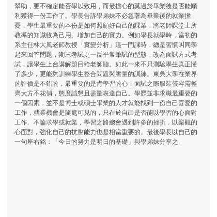
幫助，更不確定能否學以致用，而最擔心的莫過於畢業後是否能順
利獲得一份工作了。學長告訴學弟妹不必急著為畢業後的就業擔
憂，學生最重要的本份是如何照顧好自己的課業，將老師課堂上所
教導的知識收為己用、增加自己的實力。例如學長就學時，當初的
系主任林大風老師教授「實變分析」這一門課時，總是習慣叫同學
起來回答問題，期末考試更一反平常筆試的型態，改為面試方式考
試，讓學生上台講解題目給老師聽。如此一來不只測驗學生真正懂
了多少，更能夠訓練學生整合問題與膽量的訓練。東吳大學在業界
的評價是不錯的，最重要的是肯學習的心；面試之際服裝儀容需整
齊大方不花俏，態度誠懇且盡量表達自己。學歷並非求職最重要的
一個因素，並不是博士或碩士畢業的人才就能找到一份自己喜愛的
工作，就業機會是隨處可見的，只在於自己是否能以學習的心面對
工作。不論求學或就業，學習之路總會遇到許多的挫折，以樂觀的
心面對，強化自己的抗壓能力也是相當重要的。最後學長以自己的
一句座右銘：「今日的努力是明日的基礎」與學弟妹分享之。