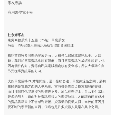
系友專訪
商用數學電子報
杜宗輝系友
東吳商數系第十五屆（75級）畢業系友
時任：ING安泰人壽資訊系統管理部資深經理
猶記當時許多同學的發展走向，大概是以保險或資訊為主。大四
時，我對於電腦資訊比較有興趣，而且電腦資訊的成績比較好，也
因為個性內向，覺得自己與電腦相處較有安全感，所以大概確立自
己要從事資訊業的方向。
大四畢業當時PC才剛開始，還不是很發達，畢業到退伍之間，最初
接觸的是電腦方面的人事系統。當時都是靠自己摸索相關的書籍，
而且那個時代能選擇的軟體也不多。所以在學習上，自己要付出比
較多的努力，藉由對於資訊有很大的學習熱忱，才能讓自己在成堆
的資訊書籍當中不會感到厭倦。資訊業的從業人員，辛苦的原因是
要不斷的學習新的東西，但這也是許多資訊人員樂在其中之因。