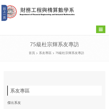
回
上
一
頁
Toggle
navigat
75級杜宗輝系友專訪
首頁
>
系友專區
>
75級杜宗輝系友專訪
系友專區
傑出系友