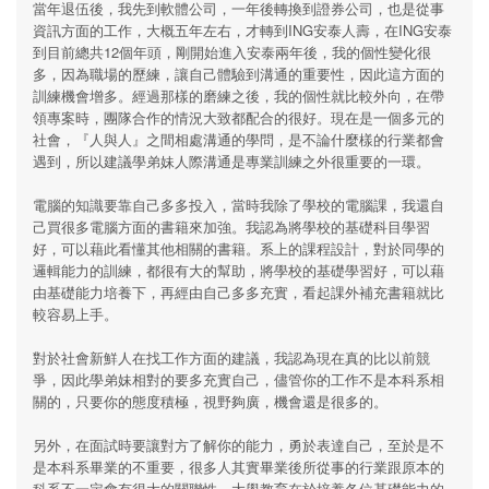
當年退伍後，我先到軟體公司，一年後轉換到證券公司，也是從事
資訊方面的工作，大概五年左右，才轉到ING安泰人壽，在ING安泰
到目前總共12個年頭，剛開始進入安泰兩年後，我的個性變化很
多，因為職場的歷練，讓自己體驗到溝通的重要性，因此這方面的
訓練機會增多。經過那樣的磨練之後，我的個性就比較外向，在帶
領專案時，團隊合作的情況大致都配合的很好。現在是一個多元的
社會，『人與人』之間相處溝通的學問，是不論什麼樣的行業都會
遇到，所以建議學弟妹人際溝通是專業訓練之外很重要的一環。
電腦的知識要靠自己多多投入，當時我除了學校的電腦課，我還自
己買很多電腦方面的書籍來加強。我認為將學校的基礎科目學習
好，可以藉此看懂其他相關的書籍。系上的課程設計，對於同學的
邏輯能力的訓練，都很有大的幫助，將學校的基礎學習好，可以藉
由基礎能力培養下，再經由自己多多充實，看起課外補充書籍就比
較容易上手。
對於社會新鮮人在找工作方面的建議，我認為現在真的比以前競
爭，因此學弟妹相對的要多充實自己，儘管你的工作不是本科系相
關的，只要你的態度積極，視野夠廣，機會還是很多的。
另外，在面試時要讓對方了解你的能力，勇於表達自己，至於是不
是本科系畢業的不重要，很多人其實畢業後所從事的行業跟原本的
科系不一定會有很大的關聯性，大學教育在於培養各位基礎能力的