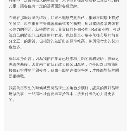
扎根，讓各位有一定的基礎面對各種歷練。
在現在那麼競爭的環境，如果不繼續充實自己，很難在職場上有好
的發展。現在很多主管都會看面試者的執照，所以建議多拿幾張有
公信力的證照。就學歷而言，其實目前各個公司HR政策不同，可以
視自己的情況訂出應達到的程度。也就是至少要不落後市場的前百
分之五十的素質。但相對的若訂出的標準較高，你所需付出的努力
也較多。
就我本身而言，因為我們在業界已經累積足夠的實務經驗，但缺乏
理論的基礎，因此兩年前我到政大修習EMBA，也是因為目前我所
接觸到管理的問題較多，藉由不斷的進修與學習，才能面對新的問
題跟挑戰。
我認為當學生的時候就要將當學生的角色扮演好，認真的做好當時
應做的事，一旦踏出社會要再重拾課本，所要付出的心力是更多
的。