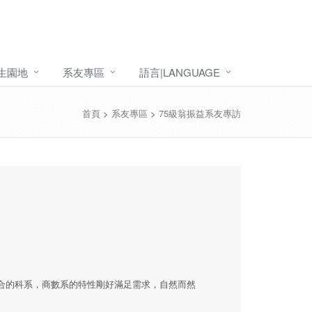
生園地
系友專區
語言|LANGUAGE
首頁
>
系友專區
>
75級翁振益系友專訪
合的科系，商數系的特性剛好滿足需求，自然而然