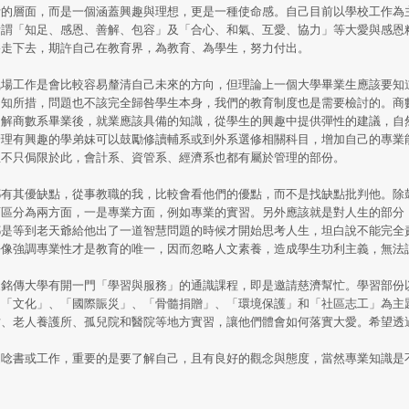
活的層面，而是一個涵蓋興趣與理想，更是一種使命感。自己目前以學校工作為
所謂「知足、感恩、善解、包容」及「合心、和氣、互愛、協力」等大愛與感恩
路走下去，期許自己在教育界，為教育、為學生，努力付出。
職場工作是會比較容易釐清自己未來的方向，但理論上一個大學畢業生應該要知
不知所措，問題也不該完全歸咎學生本身，我們的教育制度也是需要檢討的。商
了解商數系畢業後，就業應該具備的知識，從學生的興趣中提供彈性的建議，自
管理有興趣的學弟妹可以鼓勵修讀輔系或到外系選修相關科目，增加自己的專業
並不只侷限於此，會計系、資管系、經濟系也都有屬於管理的部份。
都有其優缺點，從事教職的我，比較會看他們的優點，而不是找缺點批判他。除
育區分為兩方面，一是專業方面，例如專業的實習。另外應該就是對人生的部分
都是等到老天爺給他出了一道智慧問題的時候才開始思考人生，坦白說不能完全
好像強調專業性才是教育的唯一，因而忽略人文素養，造成學生功利主義，無法
來銘傳大學有開一門「學習與服務」的通識課程，即是邀請慈濟幫忙。學習部份
、「文化」、「國際賑災」、「骨髓捐贈」、「環境保護」和「社區志工」為主
站、老人養護所、孤兒院和醫院等地方實習，讓他們體會如何落實大愛。希望透
是唸書或工作，重要的是要了解自己，且有良好的觀念與態度，當然專業知識是