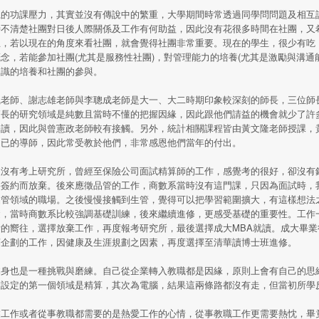
系的功課壓力，其實並沒有傳說中的繁重，大學期間時常透過同學問問題及相互
時不清楚社團對日後人際關係及工作有何助益，因此沒有花很多時間在社團，又
主，若以現在的角度來看社團，就會覺得社團非常重要。現在的學生，很少有吃
念，若能參加社團(尤其是服務性社團)，對管理能力的培養(尤其是激勵與溝通能
知識的培養和社團的參與。
風老師、謝志雄老師與李聰成老師是大一、大二時期印象較深刻的師長，三位師
師長的研究領域是純數且當時不懂的把握因緣，因此跟他們請益的機會就少了許
修讀，因此與曾憲政老師較有接觸。另外，統計相關課程皆由黃文隆老師授課，
自已的導師，因此常受教於他們，非常感恩他們當年的付出。
後沒有考上研究所，曾經至保險公司面試精算師的工作，感覺考的很好，卻沒有
要簽約而放棄。後來應徵品管的工作，商數系當時沒有這門課，只因為面試時，
品管領域的職場。之後慢慢接觸到生管，覺得可以把學習範圍擴大，有這樣想法
礎，當時商數系比較強調基礎訓練，後來繼續進修，更感受基礎的重要性。工作
的嚮往，選擇放棄工作，再度報考研究所，最後選擇成大MBA就讀。成大畢
銷企劃的工作，因健康及生涯規劃之因素，再度選擇至清華讀博士班進修。
本身也是一種挑戰與磨練。自己從企業轉入教職都是因緣，原則上會有自己的思
業設定的第一個領域是精算，其次為電腦，結果這兩條路都沒有走，但當初所學
業工作或者從事教職都需要的是熱愛工作的心情，從事教職工作更需要熱忱，畢