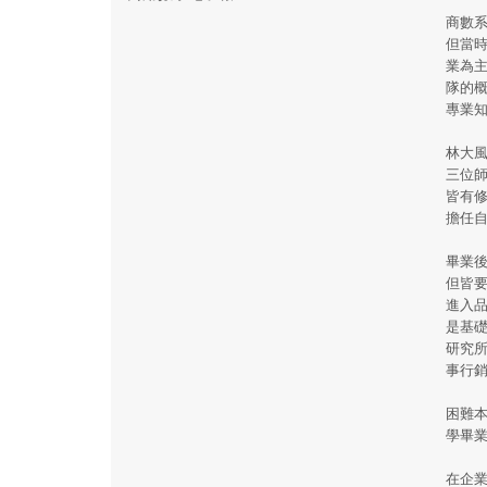
商數
但當
業為
隊的概
專業
林大
三位
皆有
擔任
畢業
但皆
進入
是基
研究所
事行
困難
學畢
在企