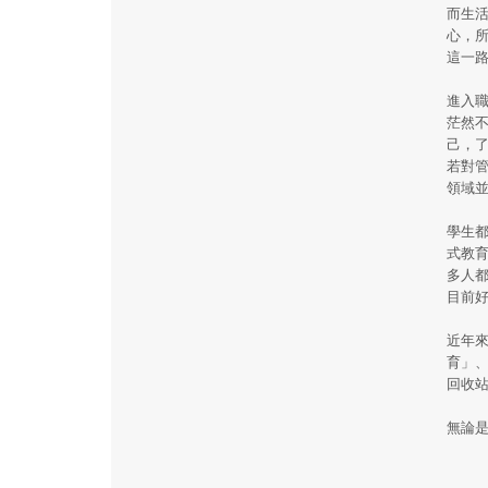
而生
心，
這一
進入
茫然
己，
若對
領域
學生
式教
多人
目前
近年
育」
回收
無論