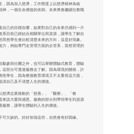
主，因為加入慈濟，工作態度上以慈濟精神為核
精神，一個生命價值的依歸。未來將會繼續往教職
道自己的目標在哪，如果對自己的未來仍感到一片
數系目前已經結合相關單位與資源，讓學生了解自
然而然學生會比較清楚未來的方向，這是好現象。
能力，例如專門走管理方面的企管系，當然管理的
鼓勵參與社團之外，也可以舉辦體驗式教育，體驗
，這部分可透過服務去了解。因為環境的關係，許
責怪學生，因為整個教育環境又不太重視這方面，
認清自己及不清楚人生的價值。
以慈濟志業推動的「慈善」、「醫療」、「教
題來談大愛與感恩。服務的部分則帶領學生到資源
過服務，讓學生體驗到人生的價值。
不可欠缺的。好好加強這些，自然會有好因緣。