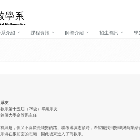
學系介紹
課程資訊
師資介紹
招生資訊
學
益系友
數系第十五屆（75級）畢業系友
：銘傳大學企管系主任
學有興趣，但又不喜歡走純數的路。聯考選填志願時，希望能找到數學與商業結
數系填在很前面的志願，因此後來進入了商數系。