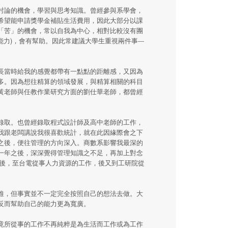
討論的機會，學習與思考知識。曾經參與系學會，
希望能申請獎學金補貼生活費用，因此大部分以課
「苦」的機會，常以自我為中心，相對比較沒有團
力)，會有幫助。因此常建議大學生重視兩件事---
長當時給我的感覺都帶有一點點的距離感，又因為
多。因為想往精算的領域發展，與精算相關的科目
黃老師與任教作業研究方面的劉仕華老師，都曾經
錄取。也曾經錄取程式設計師及高中老師的工作，
我跟老闆講說我很喜歡統計，就在此因緣際會之下
之後，便往管理的方向深入。商數系影響我最深的
一年之後，深深覺得管理知識之不足，再加上對念
業後，至台電從事人力資源的工作，後又到工研院從
維，但事實並不一定完全按照自己的想法去做。大
反而幫助自己的能力更為寬廣。
竟所從事的工作不再純粹是為生活而工作或為工作