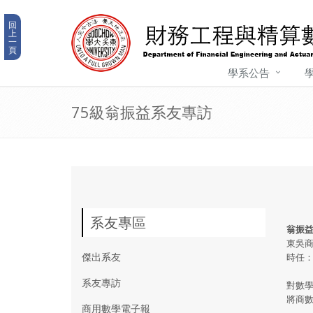
回
上
一
頁
學系公告
75級翁振益系友專訪
系友專區
翁振
東吳商
傑出系友
時任
系友專訪
對數
將商
商用數學電子報