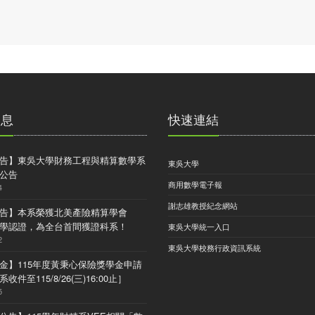
消息
快速連結
告】東吳大學財務工程與精算數學系
東吳大學
公告
商用數學電子報
4
謝志雄教授紀念網站
告】本系榮獲北美產險精算學會
) 大學認證，為全台首間獲證科系！
東吳大學統一入口
2
東吳大學校務行政資訊系統
金】115年度黃秉心保險獎學金申請
收件至115/8/26(三)16:00止］
5