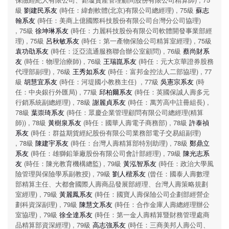
級
劉建民系友
(時任：緯創軟體(北京)有限公司總經理) , 75級
蘇志
翰系友
(時任：美商上億國際科技股份有限公司台灣分公司協理)
, 75級
徐坤琳系友
(時任：力麗科技股份有限公司軟體開發事業部經
理) , 75級
呂秋敏系友
(時任：第一產物保險公司精算室經理) , 75級
袁功劭系友
(時任：泛亞流通服務聯合辦公室顧問) , 76級
蔡尚財系
友
(時任：物理治療師) , 76級
王瑞崑系友
(時任：元大京華證券股務
代理部副理) , 76級
王秀如系友
(時任：富邦金控法人二部協理) , 77
級
胡慧宜系友
(時任：河堤國小教務主任) , 77級
吳憲宗系友
(時
任：中央銀行外匯局) , 77級
邱柏爾系友
(時任：英國保誠人壽多元
行銷系統副總經理) , 78級
謝麗貞系友
(時任：萬芳高中註冊組長) ,
78級
葉崇琦系友
(時任：眾慶企業管理顧問有限公司總經理(精算
師)) , 78級
黃樹泉系友
(時任：國華人壽電子商務部) , 78級
許泰禎
系友
(時任：群益期貨經紀股份有限公司業務部電子交易組副理)
, 78級
陳建宇系友
(時任：台灣人壽精算部特別助理) , 78級
鄭鼎立
系友
(時任：雄獅鉛筆廠股份有限公司會計部經理) , 79級
陳光志系
友
(時任：陳光教育機構總監) , 79級
黃泓智系友
(時任：政治大學風
險管理與保險學系副教授) , 79級
劉人楷系友
(曾任：國泰人壽數理
部精算主任、大都會國際人壽商品發展部經理、台灣人壽策略規劃
室經理) , 79級
黃麗鳳系友
(時任：國寶人壽保險公司企劃部經營企
劃科資深副理) , 79級
陳慧文系友
(時任：合作金庫人壽總經理辦公
室協理) , 79級
徐全達系友
(時任：第一金人壽精算暨財務管理處商
品精算部資深經理) , 79級
高志強系友
(時任：三商美邦人壽公司、