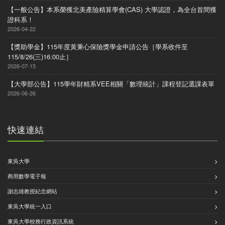
【一般公告】本系榮獲北美產險精算學會(CAS) 大學認證，為全台首間獲
證科系！
2026-04-22
【獎助學金】115年度黃秉心保險獎學金申請公告［學系收件至
115/8/26(三)16:00止］
2026-07-15
【大學部公告】115學年財精系VEE相關「數理統計」課程登記選課表單
2026-06-26
快速連結
東吳大學
商用數學電子報
謝志雄教授紀念網站
東吳大學統一入口
東吳大學校務行政資訊系統