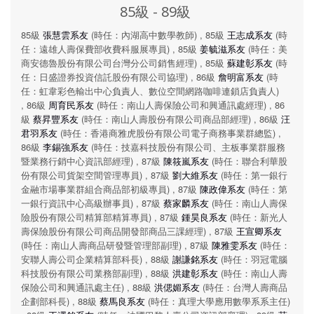
85級 - 89級
85級
張慧雲系友
(時任：內湖高中數學教師) , 85級
王志成系友
(時
任：遠雄人壽保費部收費科服展專員) , 85級
姜毓滋系友
(時任：美
商安德魯股份有限公司台灣分公司銷售經理) , 85級
蘇建彰系友
(時
任：日盛證券投資信託股份有限公司協理) , 86級
詹明富系友
(時
任：虹韋彩色輸出中心負責人、數位空間網路咖啡連鎖店負責人)
, 86級
周育民系友
(時任：南山人壽保險公司和興通訊處經理) , 86
級
蔡昇豐系友
(時任：南山人壽股份有限公司商品部經理) , 86級
汪
君羽系友
(時任：香港商雅虎股份有限公司電子商務事業群總監) ,
86級
李錫強系友
(時任：技嘉科技股份有限公司、主板事業群服務
暨業務行銷中心資訊部經理) , 87級
陳筱嵐系友
(時任：聯合利華股
份有限公司貨架空間管理專員) , 87級
劉大維系友
(時任：第一銀行
金融市場事業群組合商品部初級專員) , 87級
陳政偉系友
(時任：第
一銀行資訊中心高級辦事員) , 87級
蔡家麟系友
(時任：南山人壽保
險股份有限公司精算部精算專員) , 87級
鍾昊良系友
(時任：新光人
壽保險股份有限公司商品開發部商品三課經理) , 87級
王宣卿系友
(時任：南山人壽商品研發暨管理部副理) , 87級
陳雅雯系友
(時任：
安聯人壽公司企業精算部科長) , 88級
謝謙銘系友
(時任：羽冠電腦
科技股份有限公司業務部副理) , 88級
洪建彰系友
(時任：南山人壽
保險公司和興通訊處主任) , 88級
洪偲媚系友
(時任：台灣人壽商品
企劃部科長) , 88級
蔡馬良系友
(時任：真理大學應用數學系系主任)