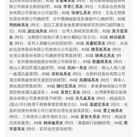
資訊學系助理教授) , 82級
李運琳系友
(時任：友邦產物保險股份有
限公司精算企劃部副理) , 82級
李育仁系友
(時任：大眾綜合證券股
份有限公司新板分公司協理) , 82級
張偉弘系友
(時任：互為主體廣
告股份有限公司總經理、台中榮總磁振造影健檢中心總經理) , 82級
周樹林系友
(時任：資訊工業策進會產業情報研究所(MIC)顧問兼主
任) , 82級
謝志強系友
(時任：台灣人壽精算部襄理) , 82級
黃月霞系
友
(時任：法務部行政執行署士林分屬統計室主任) , 82級
林谷陽系
友
(時任：富邦人壽數位科技部經理) , 83級
吳慶昭系友
(時任：永昌
綜合證券股份有限公司敦南分公司協理) , 83級
陳育彬系友
(時任：
全漢企業股份有限公司總經理室專案經理) , 83級
陳勇志系友
(時
任：富邦產物保險股份有限公司精算部 ) , 83級
劉薰棋系友
(時任：
南山人壽冠昇通訊處經理) , 83級
吳純一系友
(時任：南山人壽八德
一處通訊處襄理) , 83級
張智為系友
(時任：合勤科技股份有限公司
電信業務處技術支援部技術經理) , 84級
吳國瑞系友
(時任：國泰人
壽拓展部營業經理) , 84級
陳衍宏系友
(時任：東泰產物保險公司營
業部敦南通訊處課長 ) , 84級
黃昱仁系友
(時任：台灣康寧顯示玻璃
股份有限公司業務部客戶經理) , 84級
洪凡嵐系友
(時任：精誠資訊
(股)公司行動電子商務事業部業務主任) , 84級
葉建宏系友
(現任：光
磊科技股份有限公司行政部合理化促進課課長) , 84級
曹之翰系友
(時任：三商美邦人壽市場科主任) , 84級
姜智夫系友
(時任：精誠資
訊技術處長) , 84級
林緯倫系友
(時任：澳盛銀行副總經理) , 84級
蔡
等發系友
(時任：富邦金控資深經理)