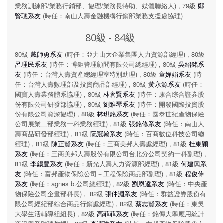
業務訓練部/業務行銷部、協理/業務長特助、媒體聯絡人) , 79級
鄭
賢聰系友
(時任：南山人壽金融機構行銷部業務支援處協理)
80級 - 84級
80級
戴師勇系友
(時任：亞力山大企業集團人力資源部經理) , 80級
呂理民系友
(時任：博鉅管理顧問有限公司總經理) , 80級
吳紹銘系
友
(時任：台灣人壽資產總經理室特別助理) , 80級
童嬋娟系友
(時
任：台灣人壽數理部及投資商品部經理) , 80級
黃永源系友
(時任：
國寶人壽業務體系協理) , 80級
林倉賢系友
(時任：康合综合證券股
份有限公司研發部協理) , 80級
劉雅琴系友
(時任：開發國際投資股
份有限公司資深協理) , 80級
林琪銘系友
(時任：國泰世紀產物保險
公司展業二部業務一科業務經理) , 81級
張銘修系友
(時任：南山人
壽商品研發部經理) , 81級
阮冠翰系友
(時任：百商數位科技公司總
經理) , 81級
陳正賢系友
(時任：三商美邦人壽處經理) , 81級
杜東穎
系友
(時任：三商美邦人壽股份有限公司台北分公司契約一科副理) ,
81級
李錫豊系友
(時任：新光人壽人力資源部經理) , 81級
何建興系
友
(時任：富邦產物保險公司－工程保險商品部副理) , 81級
程俊偉
系友
(時任：agnes b.公司總經理) , 82級
劉恩逵系友
(時任：中央產
物保險公司企畫部科長) , 82級
張仲淵系友
(時任：群益證券股份有
限公司經紀部綜合商品行銷處經理) , 82級
蔡志賢系友
(時任：東吳
大學生活輔導組組長) , 82級
高菲菲系友
(時任：銘傳大學應用統計