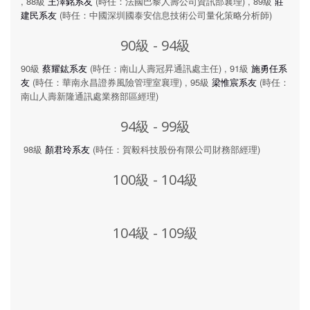
, 88級
王澤銘系友
(時任：法國巴黎人壽公司資訊部襄理) , 89級
莊
建民系友
(時任：中國深圳國泰安信息技術公司量化策略分析師)
90級 - 94級
90級
蔡耀鈜系友
(時任：南山人壽冠昇通訊處主任) , 91級
施勇任系
友
(時任：華南永昌證券風險管理室襄理) , 95級
梁惟宸系友
(時任：
南山人壽新隆通訊處業務部區經理)
94級 - 99級
98級
顏君玲系友
(時任：賀毅科技股份有限公司財務部經理)
100級 - 104級
104級 - 109級