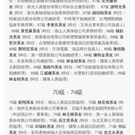
任：台塑關係企業總管理處總經理室特別助理) , 67級
安光蘭系
友
(時任：新光人壽股份有限公司綜合企畫部副理) , 67級
謝明光系
友
(時任：新光產物保險水險業務部經理) , 67級
姚頌柏系友
(時任：
時報資訊股份有限公司總經理、中時電子報總經理、台灣網際網路
協會常務理事) , 67級
李東良系友
(時任：互有企業有限公司負責人)
, 68級
黃世豪系友
(時任：南山人壽保險公司業務經理) , 68級
楊欽
光系友
(時任：精業股份有限公司軟體暨服務事業部處長) , 68級
張
世宗系友
(時任：台塑關係企業總管理處資訊部應用處高級專員) ,
69級
鄭明宏系友
(時任：天鴻電腦、鴻品商行負責人) , 69級
陳煌隆
系友
(時任：第一隱形眼鏡公司副總經理 ) , 69級
陳秋金系友
(時
任：良器有限公司總經理) , 69級
林金樹系友
(時任：國泰人壽營業
企劃部經理) , 69級
孫維均系友
(時任：NET佳舫服裝股份有限公司
副總經理) , 69級
江威娜系友
(時任：永豐銀行資深副總經理) , 69級
林金樹系友
(時任：國泰人壽協理)
70級 - 74級
70級
劉翔系友
(時任：南山人壽資訊部協理) , 70級
林宏偉系友
(時
任：德州兄弟股份有限公司董事長、百鎰不動產投資顧問有限公司
（申請登記中）董事長) , 70級
林元輝系友
(時任：第一金人壽保險
股份有限公司總經理) , 70級
高文章系友
(時任：台北瓦斯公司資訊
部協理) , 71級
邱瑞松系友
(時任：國華人壽資訊部經理) , 71級
何以
系友
(時任：富邦產物保險火災保險商品部經理) , 71級
吳文永系友