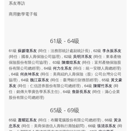
系友專訪
商用數學電子報
61級 - 64級
61級
蘇媛瓊系友
(時任：法務部統計處副統計長) , 62級
李永振系友
(時任：國泰人壽保險公司協理) , 62級
吳明洋系友
(時任：東泰產物
保險股份有限公司協理) , 63級
陳燦煌系友
(時任：富邦產物保險股
份有限公司總經理) , 64級
何力生系友
(時任：統一安聯人壽總經理)
, 64級
何炎坤系友
(時任：美商紐約人壽保險（股）公司台灣分公司
協理) , 64級
魏江霖系友
(時任：臺灣銀行財務部經理) , 65級
黃文豪
系友
(時任：仁信證券股份有限公司總經理) , 64級
陳耀竹系友
(時
任：銘傳大學廣告學系系主任) , 64級
詹新長系友
(時任：滿心企業
股份有限公司總經理)
65級 - 69級
65級
蕭耀廷系友
(時任：布爾電腦股份有限公司總經理) , 66級
黃泳
忠系友
(時任：美商保德信人壽執行壽險顧問) , 66級
張清添系友
(時