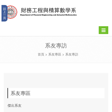
回
上
一
頁
Toggle
navigat
系友專訪
首頁
>
系友專區
>
系友專訪
系友專區
傑出系友