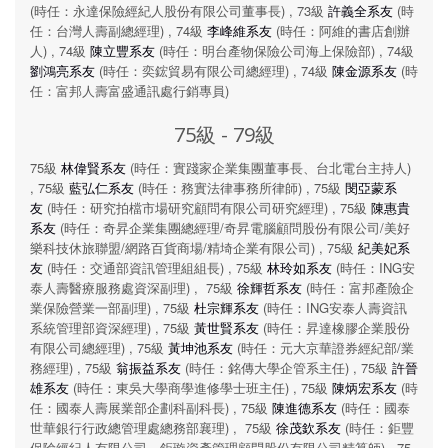
(時任：永達保險經紀人股份有限公司董事長) , 73級
許義全系友
(時
任：台灣人壽副總經理) , 74級
李峰維系友
(時任：阿維的書店創辦
人) , 74級
陳立豐系友
(時任：明台產物保險公司海上保險部) , 74級
劉鴻亮系友
(時任：奕鋐貿易有限公司總經理) , 74級
陳金源系友
(時
任：富邦人壽富盛通訊處行銷專員)
75級 - 79級
75級
林偉賢系友
(時任：實踐家企業集團董事長、台北電台主持人)
, 75級
藍弘仁系友
(時任：務實法律事務所律師) , 75級
閔亞蒙系
友
(時任：研究拍檔市場研究顧問有限公司研究經理) , 75級
陳惠貴
系友
(時任：奇昇企業集團總經理/奇昇電腦顧問股份有限公司/美好
樂科技休旅聯盟/網路百貨商場/精埼企業有限公司) , 75級
紀美妃系
友
(時任：交通部資訊管理組組長) , 75級
林玲如系友
(時任：ING安
泰人壽醫療服務處資深副理) , 75級
徐輝哲系友
(時任：富邦產險企
業保險營業一部副理) , 75級
杜宗輝系友
(時任：ING安泰人壽資訊
系統管理部資深經理) , 75級
黃世賢系友
(時任：昇達橡膠企業股份
有限公司總經理) , 75級
黃坤池系友
(時任：元大京華證券經紀部/業
務經理) , 75級
翁振益系友
(時任：銘傳大學企管系主任) , 75級
許晉
雄系友
(時任：東吳大學商學進修學士班主任) , 75級
陳炳宏系友
(時
任：國泰人壽展業部企劃科副科長) , 75級
陳進德系友
(時任：國泰
世華銀行行政總管理處總務部襄理) , 75級
徐茂欽系友
(時任：鉅豐
保險經紀人有限公司、鉅璇資產管理顧問股份有限公司精算師) , 75